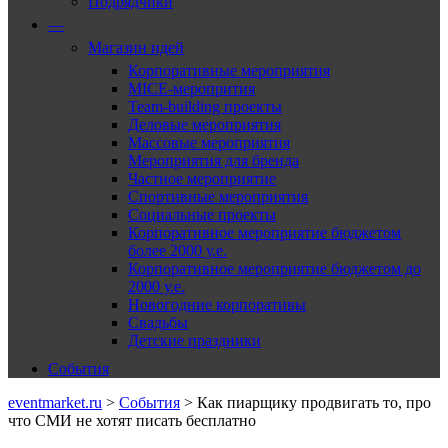
Подрядчики
—
Магазин идей
Корпоративные мероприятия
MICE-меропрития
Team-building проекты
Деловые мероприятия
Массовые мероприятия
Мероприятия для бренда
Частное мероприятие
Спортивные мероприятия
Социальные проекты
Корпоративное мероприятие бюджетом
более 2000 у.е.
Корпоративное мероприятие бюджетом до
2000 у.е.
Новогодние корпоративы
Свадьбы
Детские праздники
События
eventmarket.ru
>
События
>
Как пиарщику продвигать то, про
что СМИ не хотят писать бесплатно