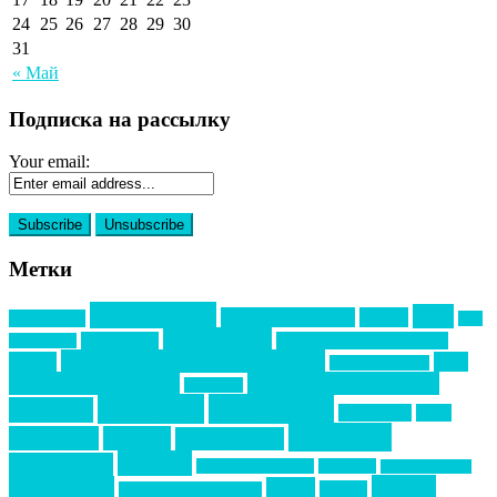
24
25
26
27
28
29
30
31
« Май
Подписка на рассылку
Your email:
Метки
event премия
mice
global event forum
horeca
event-прорыв
PR в
Золотой пазл
Top marketing
Информационное партнерство
секторе B2B
Премия СТОЛИЧНЫЙ БАНКЕТ
НАОМ
акмр
Премия Созвездие
бизнес-мероприятия
выездные мероприятия
ведомости
интервью
интересное
выставки
интурмаркет
кейсы
маркетинг
кейтеринг
конкурс
конференция
новости
менеджмент
новости подрядчиков
новый год
новый год экспо
премия
образование
отдых
подарки
организация мероприятий