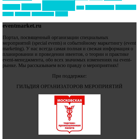
события
свадьбы
реклама
технологии
спортивный ивент
сочи
форум
туризм
фестиваль
филипп котлер
eventmarket.ru
Портал, посвященный организации специальных
мероприятий (special events) и событийному маркетингу (event
marketing). У нас всегда самая полная и свежая информация о
планировании и проведении ивентов, о теории и практике
event-менеджмента, обо всех значимых изменениях на event-
рынке. Мы рассказываем всю правду о мероприятиях!
При поддержке:
ГИЛЬДИЯ ОРГАНИЗАТОРОВ МЕРОПРИЯТИЙ