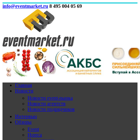
info@eventmarket.ru
8 495 004 05 69
Главная
Новости
Новости event-рынка
Новости агентств
Новости подрядчиков
Интервью
Обзоры
Event
Horeca