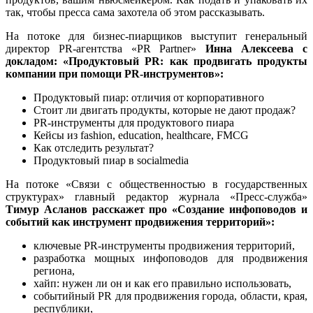
так, чтобы пресса сама захотела об этом рассказывать.
На потоке для бизнес-пиарщиков выступит генеральный
директор PR-агентства «PR Partner»
Инна Алексеева с
докладом: «Продуктовый
PR
: как продвигать продукты
компании при помощи
PR
-инструментов»:
Продуктовый пиар: отличия от корпоративного
Стоит ли двигать продукты, которые не дают продаж?
PR-инструменты для продуктового пиара
Кейсы из fashion, education, healthcare, FMCG
Как отследить результат?
Продуктовый пиар в socialmedia
На потоке «Связи с общественностью в государственных
структурах» главный редактор журнала «Пресс-служба»
Тимур Асланов расскажет про «Создание инфоповодов и
событий как инструмент продвижения территорий»:
ключевые PR-инструменты продвижения территорий,
разработка мощных инфоповодов для продвижения
региона,
хайп: нужен ли он и как его правильно использовать,
событийный PR для продвижения города, области, края,
республики,