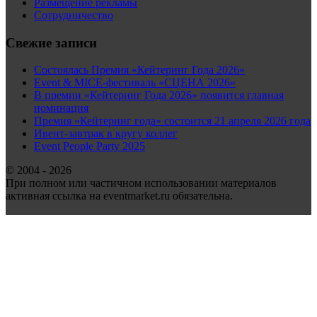
Размещение рекламы
Сотрудничество
Свежие записи
Состоялась Премия «Кейтеринг Года 2026»
Event & MICE-фестиваль «СЦЕНА 2026»
В премии «Кейтеринг Года 2026» появится главная
номинация
Премия «Кейтеринг года» состоится 21 апреля 2026 года
Ивент-завтрак в кругу коллег
Event People Party 2025
© 2004 - 2026
При полном или частичном использовании материалов
активная ссылка на eventmarket.ru обязательна.