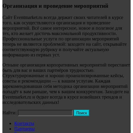
Организация и проведение мероприятий
Сайт Eventmarket.ru всегда держит своих читателей в курсе
того, как осуществляются организация и проведение
мероприятий. Всё самое интересное, новое и полезное для
тех, кто желает достичь максимальной продуктивности.
Профессиональные услуги по организации мероприятий
теперь не являются проблемой: заходите на сайт, открывайте
соответствующую рубрику и получайте актуальную
информацию из первых уст.
Отныне организация корпоративных мероприятий перестанет
быть для вас и ваших партнёров трудностью.
Структурированные и хорошо проанализированные кейсы,
советы и рекомендации — к вашим услугам. Каждая
зарекомендовавшая себя методика организации мероприятий
попадёт к вам раньше, чем к вашим конкурентам. Заходите на
Eventmarket.ru и будьте всегда в курсе новейших трендов и
исследовательских данных!
Найти:
Контакты
Партнеры