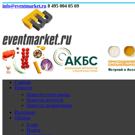
info@eventmarket.ru
8 495 004 05 69
Главная
Новости
Новости event-рынка
Новости агентств
Новости подрядчиков
Интервью
Обзоры
Event
Horeca