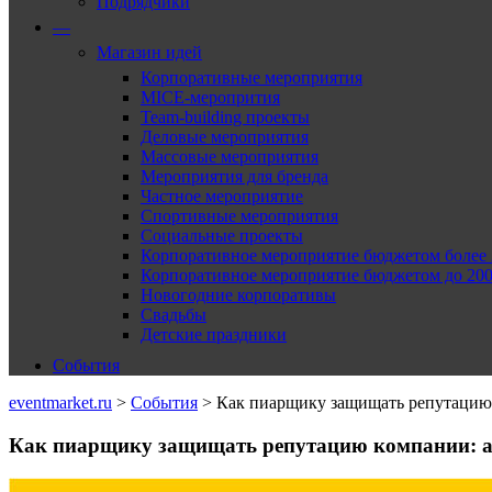
Подрядчики
—
Магазин идей
Корпоративные мероприятия
MICE-меропрития
Team-building проекты
Деловые мероприятия
Массовые мероприятия
Мероприятия для бренда
Частное мероприятие
Спортивные мероприятия
Социальные проекты
Корпоративное мероприятие бюджетом более 2
Корпоративное мероприятие бюджетом до 2000
Новогодние корпоративы
Свадьбы
Детские праздники
События
eventmarket.ru
>
События
>
Как пиарщику защищать репутацию
Как пиарщику защищать репутацию компании: 