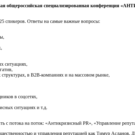
годная общероссийская специализированная конференция «А
 25 спикеров. Ответы на самые важные вопросы:
ы,
,
ых ситуациях,
гатив,
 структурах, в В2В-компаниях и на массовом рынке,
ников в соцсетях,
исных ситуациях и т.д.
ть с потока на поток: «Антикризисный PR», «Управление репута
 общественностью и управления репутацией как Тимур Асланов,