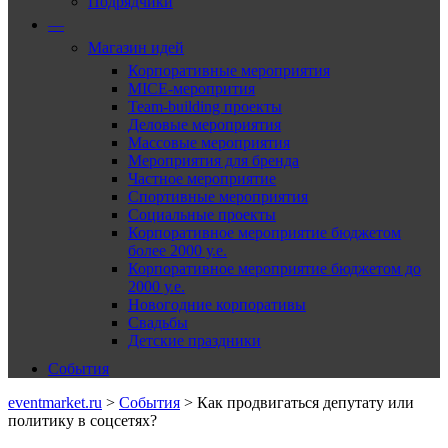
Подрядчики
—
Магазин идей
Корпоративные мероприятия
MICE-меропрития
Team-building проекты
Деловые мероприятия
Массовые мероприятия
Мероприятия для бренда
Частное мероприятие
Спортивные мероприятия
Социальные проекты
Корпоративное мероприятие бюджетом
более 2000 у.е.
Корпоративное мероприятие бюджетом до
2000 у.е.
Новогодние корпоративы
Свадьбы
Детские праздники
События
eventmarket.ru
>
События
>
Как продвигаться депутату или
политику в соцсетях?