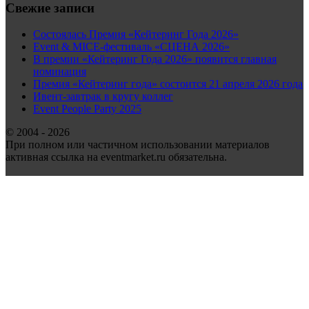
Свежие записи
Состоялась Премия «Кейтеринг Года 2026»
Event & MICE-фестиваль «СЦЕНА 2026»
В премии «Кейтеринг Года 2026» появится главная
номинация
Премия «Кейтеринг года» состоится 21 апреля 2026 года
Ивент-завтрак в кругу коллег
Event People Party 2025
© 2004 - 2026
При полном или частичном использовании материалов
активная ссылка на eventmarket.ru обязательна.