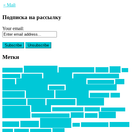
« Май
Подписка на рассылку
Your email:
Метки
event премия
mice
global event forum
horeca
event-прорыв
PR в
Золотой пазл
Top marketing
Информационное партнерство
секторе B2B
Премия СТОЛИЧНЫЙ БАНКЕТ
НАОМ
акмр
Премия Созвездие
бизнес-мероприятия
выездные мероприятия
ведомости
интервью
интересное
выставки
интурмаркет
кейсы
маркетинг
кейтеринг
конкурс
конференция
новости
менеджмент
новости подрядчиков
новый год
новый год экспо
премия
образование
отдых
подарки
организация мероприятий
события
свадьбы
реклама
технологии
спортивный ивент
сочи
форум
туризм
фестиваль
филипп котлер