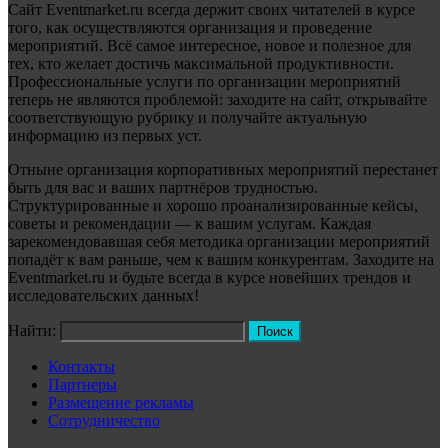
Сайт Eventmarket.ru всегда держит своих читателей в курсе
того, как осуществляются организация и проведение
мероприятий. Всё самое интересное, новое и полезное для
тех, кто желает достичь максимальной продуктивности.
Профессиональные услуги по организации мероприятий
теперь не являются проблемой: заходите на сайт, открывайте
соответствующую рубрику и получайте актуальную
информацию из первых уст.
Отныне организация корпоративных мероприятий перестанет
быть для вас и ваших партнёров трудностью.
Структурированные и хорошо проанализированные кейсы,
советы и рекомендации — к вашим услугам. Каждая
зарекомендовавшая себя методика организации мероприятий
попадёт к вам раньше, чем к вашим конкурентам. Заходите на
Eventmarket.ru и будьте всегда в курсе новейших трендов и
исследовательских данных!
Найти:
Контакты
Партнеры
Размещение рекламы
Сотрудничество