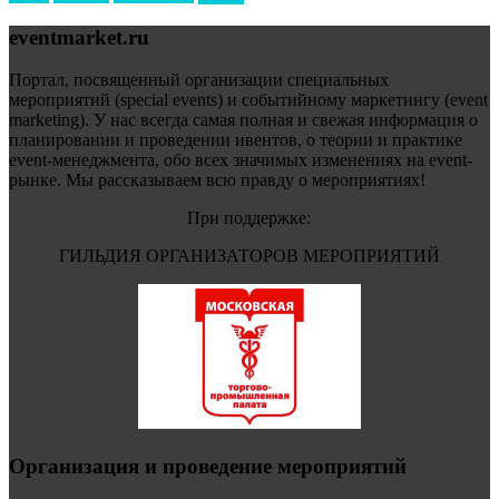
eventmarket.ru
Портал, посвященный организации специальных
мероприятий (special events) и событийному маркетингу (event
marketing). У нас всегда самая полная и свежая информация о
планировании и проведении ивентов, о теории и практике
event-менеджмента, обо всех значимых изменениях на event-
рынке. Мы рассказываем всю правду о мероприятиях!
При поддержке:
ГИЛЬДИЯ ОРГАНИЗАТОРОВ МЕРОПРИЯТИЙ
Организация и проведение мероприятий