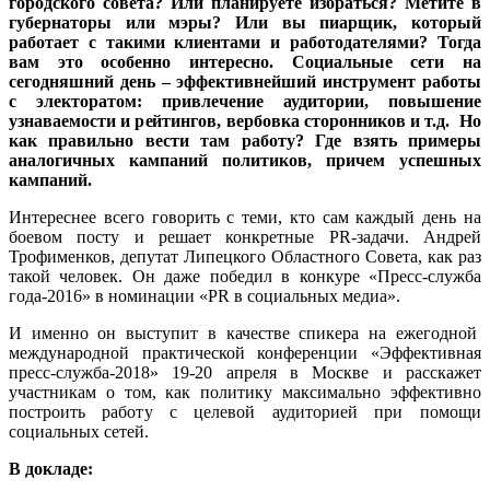
городского совета? Или планируете избраться? Метите в
губернаторы или мэры? Или вы пиарщик, который
работает с такими клиентами и работодателями? Тогда
вам это особенно интересно. Социальные сети на
сегодняшний день – эффективнейший инструмент работы
с электоратом: привлечение аудитории, повышение
узнаваемости и рейтингов, вербовка сторонников и т.д. Но
как правильно вести там работу? Где взять примеры
аналогичных кампаний политиков, причем успешных
кампаний.
Интереснее всего говорить с теми, кто сам каждый день на
боевом посту и решает конкретные PR-задачи. Андрей
Трофименков, депутат Липецкого Областного Совета, как раз
такой человек. Он даже победил в конкуре «Пресс-служба
года-2016» в номинации «PR в социальных медиа».
И именно он выступит в качестве спикера на ежегодной
международной практической конференции «Эффективная
пресс-служба-2018» 19-20 апреля в Москве и расскажет
участникам о том, как политику максимально эффективно
построить работу с целевой аудиторией при помощи
социальных сетей.
В докладе: