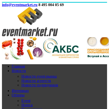
info@eventmarket.ru
8 495 004 05 69
Главная
Новости
Новости event-рынка
Новости агентств
Новости подрядчиков
Интервью
Обзоры
Event
Horeca