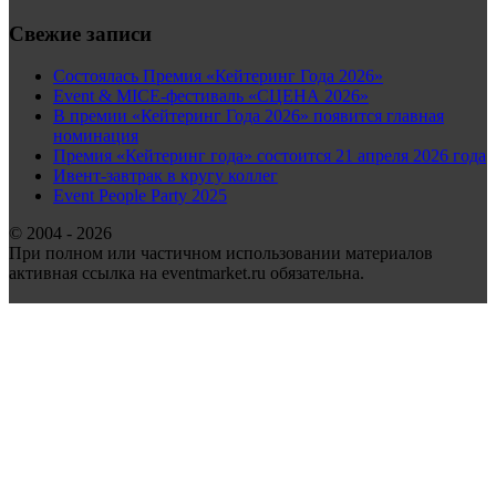
Свежие записи
Состоялась Премия «Кейтеринг Года 2026»
Event & MICE-фестиваль «СЦЕНА 2026»
В премии «Кейтеринг Года 2026» появится главная
номинация
Премия «Кейтеринг года» состоится 21 апреля 2026 года
Ивент-завтрак в кругу коллег
Event People Party 2025
© 2004 - 2026
При полном или частичном использовании материалов
активная ссылка на eventmarket.ru обязательна.