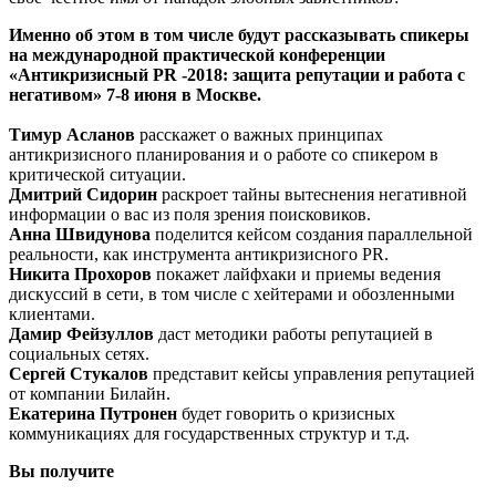
Именно об этом в том числе будут рассказывать спикеры
на международной практической конференции
«Антикризисный PR -2018: защита репутации и работа с
негативом» 7-8 июня в Москве.
Тимур Асланов
расскажет о важных принципах
антикризисного планирования и о работе со спикером в
критической ситуации.
Дмитрий Сидорин
раскроет тайны вытеснения негативной
информации о вас из поля зрения поисковиков.
Анна Швидунова
поделится кейсом создания параллельной
реальности, как инструмента антикризисного PR.
Никита Прохоров
покажет лайфхаки и приемы ведения
дискуссий в сети, в том числе с хейтерами и обозленными
клиентами.
Дамир Фейзуллов
даст методики работы репутацией в
социальных сетях.
Сергей Стукалов
представит кейсы управления репутацией
от компании Билайн.
Екатерина Путронен
будет говорить о кризисных
коммуникациях для государственных структур и т.д.
Вы получите