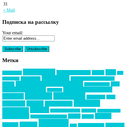
31
« Май
Подписка на рассылку
Your email:
Метки
event премия
mice
global event forum
horeca
event-прорыв
PR в
Золотой пазл
Top marketing
Информационное партнерство
секторе B2B
Премия СТОЛИЧНЫЙ БАНКЕТ
НАОМ
акмр
Премия Созвездие
бизнес-мероприятия
выездные мероприятия
ведомости
интервью
интересное
выставки
интурмаркет
кейсы
маркетинг
кейтеринг
конкурс
конференция
новости
менеджмент
новости подрядчиков
новый год
новый год экспо
премия
образование
отдых
подарки
организация мероприятий
события
свадьбы
реклама
технологии
спортивный ивент
сочи