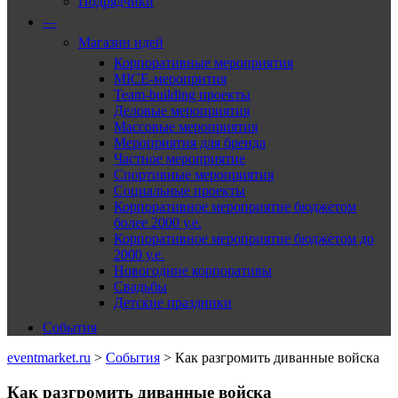
Подрядчики
—
Магазин идей
Корпоративные мероприятия
MICE-меропрития
Team-building проекты
Деловые мероприятия
Массовые мероприятия
Мероприятия для бренда
Частное мероприятие
Спортивные мероприятия
Социальные проекты
Корпоративное мероприятие бюджетом
более 2000 у.е.
Корпоративное мероприятие бюджетом до
2000 у.е.
Новогодние корпоративы
Свадьбы
Детские праздники
События
eventmarket.ru
>
События
>
Как разгромить диванные войска
Как разгромить диванные войска