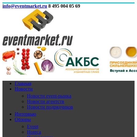
info@eventmarket.ru
8 495 004 05 69
Главная
Новости
Новости event-рынка
Новости агентств
Новости подрядчиков
Интервью
Обзоры
Event
Horeca