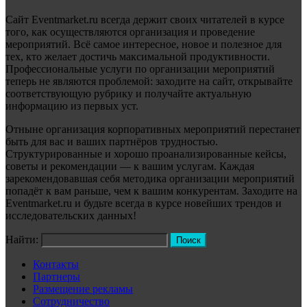
Сайт Eventmarket.ru всегда держит своих читателей в курсе
того, как осуществляются организация и проведение
мероприятий. Всё самое интересное, новое и полезное для
тех, кто желает достичь максимальной продуктивности.
Профессиональные услуги по организации мероприятий
теперь не являются проблемой: заходите на сайт, открывайте
соответствующую рубрику и получайте актуальную
информацию из первых уст.
Отныне организация корпоративных мероприятий перестанет
быть для вас и ваших партнёров трудностью.
Структурированные и хорошо проанализированные кейсы,
советы и рекомендации — к вашим услугам. Каждая
зарекомендовавшая себя методика организации мероприятий
попадёт к вам раньше, чем к вашим конкурентам. Заходите на
Eventmarket.ru и будьте всегда в курсе новейших трендов и
исследовательских данных!
Найти:
Контакты
Партнеры
Размещение рекламы
Сотрудничество