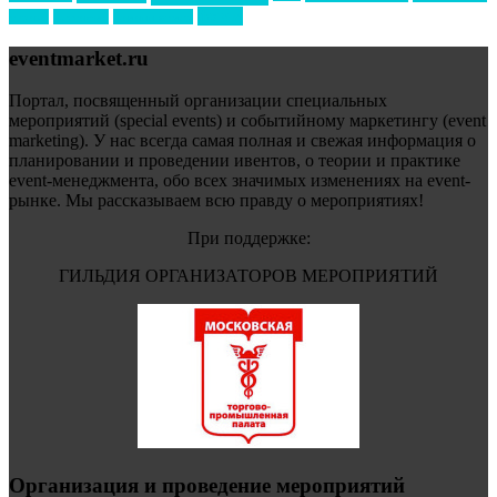
форум
туризм
фестиваль
филипп котлер
eventmarket.ru
Портал, посвященный организации специальных
мероприятий (special events) и событийному маркетингу (event
marketing). У нас всегда самая полная и свежая информация о
планировании и проведении ивентов, о теории и практике
event-менеджмента, обо всех значимых изменениях на event-
рынке. Мы рассказываем всю правду о мероприятиях!
При поддержке:
ГИЛЬДИЯ ОРГАНИЗАТОРОВ МЕРОПРИЯТИЙ
Организация и проведение мероприятий