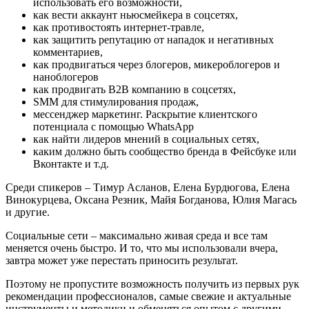
использовать его возможности,
как вести аккаунт ньюсмейкера в соцсетях,
как противостоять интернет-травле,
как защитить репутацию от нападок и негативных
комментариев,
как продвигаться через блогеров, микероблогеров и
наноблогеров
как продвигать В2В компанию в соцсетях,
SMM для стимулирования продаж,
мессенджер маркетинг. Раскрытие клиентского
потенциала с помощью WhatsApp
как найти лидеров мнений в социальных сетях,
каким должно быть сообщество бренда в Фейсбуке или
Вконтакте и т.д.
Среди спикеров – Тимур Асланов, Елена Бурдюгова, Елена
Винокурцева, Оксана Резник, Майя Богданова, Юлия Магась
и другие.
Социальные сети – максимально живая среда и все там
меняется очень быстро. И то, что мы использовали вчера,
завтра может уже перестать приносить результат.
Поэтому не пропустите возможность получить из первых рук
рекомендации профессионалов, самые свежие и актуальные
инструменты и методики и обменяться опытом с другими