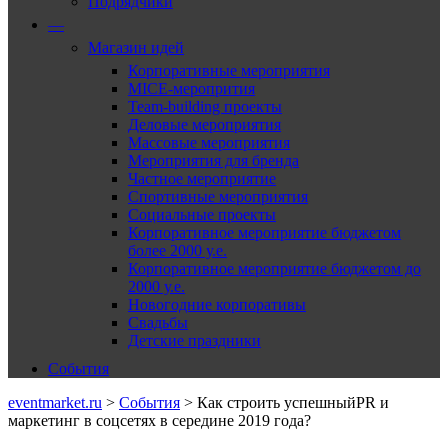
Подрядчики
—
Магазин идей
Корпоративные мероприятия
MICE-меропрития
Team-building проекты
Деловые мероприятия
Массовые мероприятия
Мероприятия для бренда
Частное мероприятие
Спортивные мероприятия
Социальные проекты
Корпоративное мероприятие бюджетом
более 2000 у.е.
Корпоративное мероприятие бюджетом до
2000 у.е.
Новогодние корпоративы
Свадьбы
Детские праздники
События
eventmarket.ru
>
События
>
Как строить успешныйPR и
маркетинг в соцсетях в середине 2019 года?