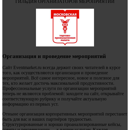
ГИЛЬДИЯ ОРГАНИЗАТОРОВ МЕРОПРИЯТИЙ
Организация и проведение мероприятий
Сайт Eventmarket.ru всегда держит своих читателей в курсе
того, как осуществляются организация и проведение
мероприятий. Всё самое интересное, новое и полезное для
тех, кто желает достичь максимальной продуктивности.
Профессиональные услуги по организации мероприятий
теперь не являются проблемой: заходите на сайт, открывайте
соответствующую рубрику и получайте актуальную
информацию из первых уст.
Отныне организация корпоративных мероприятий перестанет
быть для вас и ваших партнёров трудностью.
Структурированные и хорошо проанализированные кейсы,
советы и рекомендации — к вашим услугам. Каждая