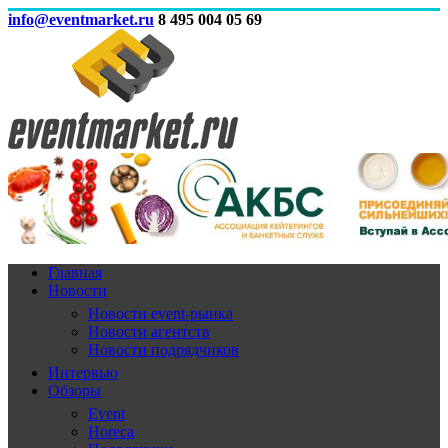
info@eventmarket.ru
8 495 004 05 69
Главная
Новости
Новости event-рынка
Новости агентств
Новости подрядчиков
Интервью
Обзоры
Event
Horeca