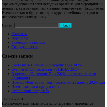
зарекомендовавшая себя методика организации мероприятий
попадёт к вам раньше, чем к вашим конкурентам. Заходите на
Eventmarket.ru и будьте всегда в курсе новейших трендов и
исследовательских данных!
Найти:
Контакты
Партнеры
Размещение рекламы
Сотрудничество
Свежие записи
Состоялась Премия «Кейтеринг Года 2026»
Event & MICE-фестиваль «СЦЕНА 2026»
В премии «Кейтеринг Года 2026» появится главная
номинация
Премия «Кейтеринг года» состоится 21 апреля 2026 года
Ивент-завтрак в кругу коллег
Event People Party 2025
© 2004 - 2026
При полном или частичном использовании материалов