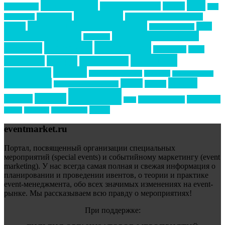
event премия
mice
global event forum
horeca
event-прорыв
PR в
Золотой пазл
Top marketing
Информационное партнерство
секторе B2B
Премия СТОЛИЧНЫЙ БАНКЕТ
НАОМ
акмр
Премия Созвездие
бизнес-мероприятия
выездные мероприятия
ведомости
интервью
интересное
выставки
интурмаркет
кейсы
маркетинг
кейтеринг
конкурс
конференция
новости
менеджмент
новости подрядчиков
новый год
новый год экспо
премия
образование
отдых
подарки
организация мероприятий
события
свадьбы
реклама
технологии
спортивный ивент
сочи
форум
туризм
фестиваль
филипп котлер
eventmarket.ru
Портал, посвященный организации специальных
мероприятий (special events) и событийному маркетингу (event
marketing). У нас всегда самая полная и свежая информация о
планировании и проведении ивентов, о теории и практике
event-менеджмента, обо всех значимых изменениях на event-
рынке. Мы рассказываем всю правду о мероприятиях!
При поддержке: