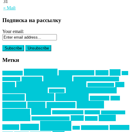
31
« Май
Подписка на рассылку
Your email:
Метки
event премия
mice
global event forum
horeca
event-прорыв
PR в
Золотой пазл
Top marketing
Информационное партнерство
секторе B2B
Премия СТОЛИЧНЫЙ БАНКЕТ
НАОМ
акмр
Премия Созвездие
бизнес-мероприятия
выездные мероприятия
ведомости
интервью
интересное
выставки
интурмаркет
кейсы
маркетинг
кейтеринг
конкурс
конференция
новости
менеджмент
новости подрядчиков
новый год
новый год экспо
премия
образование
отдых
подарки
организация мероприятий
события
свадьбы
реклама
технологии
спортивный ивент
сочи