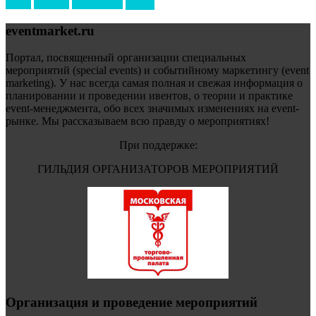
форум
туризм
фестиваль
филипп котлер
eventmarket.ru
Портал, посвященный организации специальных
мероприятий (special events) и событийному маркетингу (event
marketing). У нас всегда самая полная и свежая информация о
планировании и проведении ивентов, о теории и практике
event-менеджмента, обо всех значимых изменениях на event-
рынке. Мы рассказываем всю правду о мероприятиях!
При поддержке:
ГИЛЬДИЯ ОРГАНИЗАТОРОВ МЕРОПРИЯТИЙ
Организация и проведение мероприятий