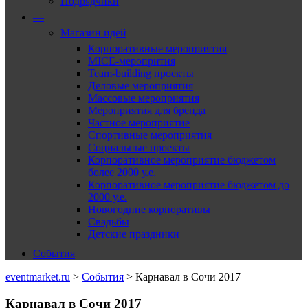
Подрядчики
—
Магазин идей
Корпоративные мероприятия
MICE-меропрития
Team-building проекты
Деловые мероприятия
Массовые мероприятия
Мероприятия для бренда
Частное мероприятие
Спортивные мероприятия
Социальные проекты
Корпоративное мероприятие бюджетом
более 2000 у.е.
Корпоративное мероприятие бюджетом до
2000 у.е.
Новогодние корпоративы
Свадьбы
Детские праздники
События
eventmarket.ru
>
События
>
Карнавал в Сочи 2017
Карнавал в Сочи 2017