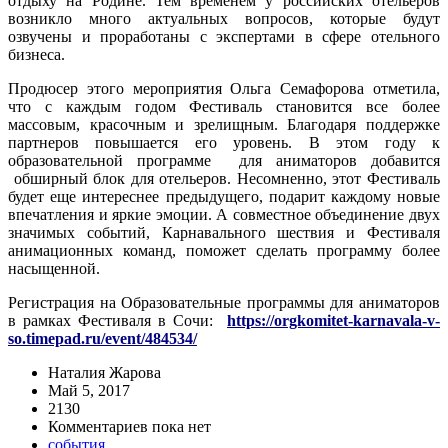
отдыху на Родине. Тем временем у российских отельеров
возникло много актуальных вопросов, которые будут
озвучены и проработаны с экспертами в сфере отельного
бизнеса.
Продюсер этого мероприятия Ольга Семафорова отметила,
что с каждым годом Фестиваль становится все более
массовым, красочным и зрелищным. Благодаря поддержке
партнеров повышается его уровень. В этом году к
образовательной программе для аниматоров добавится
обширный блок для отельеров. Несомненно, этот Фестиваль
будет еще интереснее предыдущего, подарит каждому новые
впечатления и яркие эмоции. А совместное объединение двух
значимых событий, Карнавального шествия и Фестиваля
анимационных команд, поможет сделать программу более
насыщенной.
Регистрация на Образовательные программы для аниматоров
в рамках Фестиваля в Сочи:
https://orgkomitet-karnavala-v-
so.timepad.ru/event/484534/
Наталия Жарова
Май 5, 2017
2130
Комментариев пока нет
события