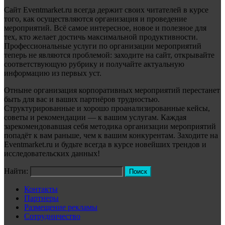
Сайт Eventmarket.ru всегда держит своих читателей в курсе
того, как осуществляются организация и проведение
мероприятий. Всё самое интересное, новое и полезное для
тех, кто желает достичь максимальной продуктивности.
Профессиональные услуги по организации мероприятий
теперь не являются проблемой: заходите на сайт, открывайте
соответствующую рубрику и получайте актуальную
информацию из первых уст.
Отныне организация корпоративных мероприятий перестанет
быть для вас и ваших партнёров трудностью.
Структурированные и хорошо проанализированные кейсы,
советы и рекомендации — к вашим услугам. Каждая
зарекомендовавшая себя методика организации мероприятий
попадёт к вам раньше, чем к вашим конкурентам. Заходите на
Eventmarket.ru и будьте всегда в курсе новейших трендов и
исследовательских данных!
Найти:
Контакты
Партнеры
Размещение рекламы
Сотрудничество