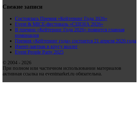
Свежие записи
Состоялась Премия «Кейтеринг Года 2026»
Event & MICE-фестиваль «СЦЕНА 2026»
В премии «Кейтеринг Года 2026» появится главная
номинация
Премия «Кейтеринг года» состоится 21 апреля 2026 года
Ивент-завтрак в кругу коллег
Event People Party 2025
© 2004 - 2026
При полном или частичном использовании материалов
активная ссылка на eventmarket.ru обязательна.