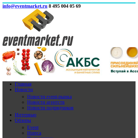
info@eventmarket.ru
8 495 004 05 69
Главная
Новости
Новости event-рынка
Новости агентств
Новости подрядчиков
Интервью
Обзоры
Event
Horeca