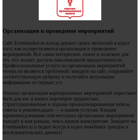
Организация и проведение мероприятий
Сайт Eventmarket.ru всегда держит своих читателей в курсе
того, как осуществляются организация и проведение
мероприятий. Всё самое интересное, новое и полезное для
тех, кто желает достичь максимальной продуктивности.
Профессиональные услуги по организации мероприятий
теперь не являются проблемой: заходите на сайт, открывайте
соответствующую рубрику и получайте актуальную
информацию из первых уст.
Отныне организация корпоративных мероприятий перестанет
быть для вас и ваших партнёров трудностью.
Структурированные и хорошо проанализированные кейсы,
советы и рекомендации — к вашим услугам. Каждая
зарекомендовавшая себя методика организации мероприятий
попадёт к вам раньше, чем к вашим конкурентам. Заходите на
Eventmarket.ru и будьте всегда в курсе новейших трендов и
исследовательских данных!