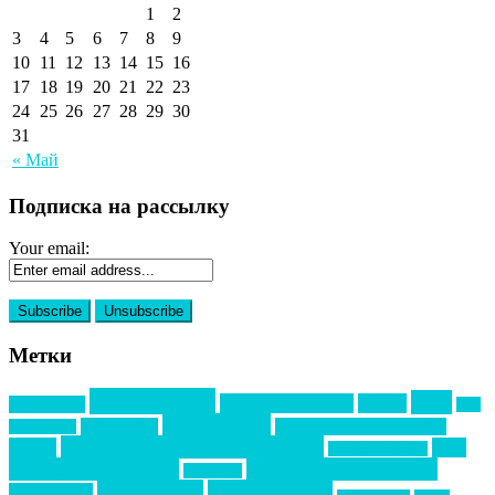
1
2
3
4
5
6
7
8
9
10
11
12
13
14
15
16
17
18
19
20
21
22
23
24
25
26
27
28
29
30
31
« Май
Подписка на рассылку
Your email:
Метки
event премия
mice
global event forum
horeca
event-прорыв
PR в
Золотой пазл
Top marketing
Информационное партнерство
секторе B2B
Премия СТОЛИЧНЫЙ БАНКЕТ
НАОМ
акмр
Премия Созвездие
бизнес-мероприятия
выездные мероприятия
ведомости
интервью
интересное