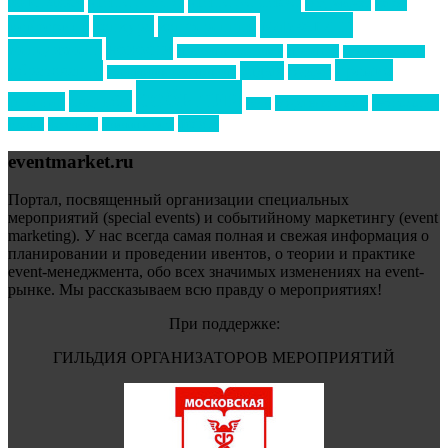
выставки
интурмаркет
кейсы
маркетинг
кейтеринг
конкурс
конференция
новости
менеджмент
новости подрядчиков
новый год
новый год экспо
премия
образование
отдых
подарки
организация мероприятий
события
свадьбы
реклама
технологии
спортивный ивент
сочи
форум
туризм
фестиваль
филипп котлер
eventmarket.ru
Портал, посвященный организации специальных
мероприятий (special events) и событийному маркетингу (event
marketing). У нас всегда самая полная и свежая информация о
планировании и проведении ивентов, о теории и практике
event-менеджмента, обо всех значимых изменениях на event-
рынке. Мы рассказываем всю правду о мероприятиях!
При поддержке:
ГИЛЬДИЯ ОРГАНИЗАТОРОВ МЕРОПРИЯТИЙ