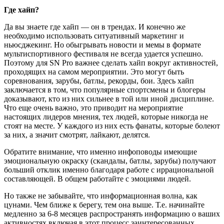
Где хайп?
Да вы знаете где хайп — он в трендах. И конечно же
необходимо использовать ситуативный маркетинг и
ньюсджекинг. Но обыгрывать новости и мемы в формате
мультиспортивного фестиваля не всегда удается успешно.
Поэтому для SN Pro важнее сделать хайп вокруг активностей,
проходящих на самом мероприятии. Это могут быть
соревнования, зарубы, батлы, рекорды, бои. Здесь хайп
заключается в том, что популярные спортсмены и блогеры
доказывают, кто из них сильнее в той или иной дисциплине.
Что еще очень важно, это приводит на мероприятие
настоящих лидеров мнения, тех людей, которые никогда не
стоят на месте. У каждого из них есть фанаты, которые болеют
за них, а значит смотрят, лайкают, делятся.
Обратите внимание, что именно инфоповоды имеющие
эмоциональную окраску (скандалы, батлы, зарубы) получают
больший отклик именно благодаря работе с иррациональной
составляющей. В общем работайте с эмоциями людей.
Но также не забывайте, что информационная волна, как
цунами. Чем ближе к берегу, тем она выше. Т.е. начинайте
медленно за 6-8 месяцев распространять информацию о ваших
активностях включая в этот процесс заинтересованных