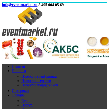
info@eventmarket.ru
8 495 004 05 69
Главная
Новости
Новости event-рынка
Новости агентств
Новости подрядчиков
Интервью
Обзоры
Event
Horeca