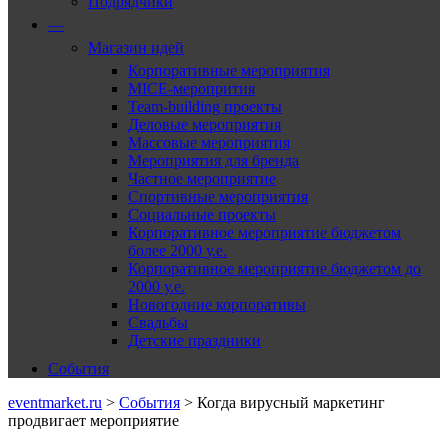
Подрядчики
—
Магазин идей
Корпоративные мероприятия
MICE-меропрития
Team-building проекты
Деловые мероприятия
Массовые мероприятия
Мероприятия для бренда
Частное мероприятие
Спортивные мероприятия
Социальные проекты
Корпоративное мероприятие бюджетом
более 2000 у.е.
Корпоративное мероприятие бюджетом до
2000 у.е.
Новогодние корпоративы
Свадьбы
Детские праздники
События
eventmarket.ru
>
События
>
Когда вирусный маркетинг
продвигает мероприятие