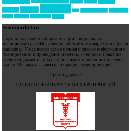
премия
образование
отдых
подарки
организация мероприятий
события
свадьбы
реклама
технологии
спортивный ивент
сочи
форум
туризм
фестиваль
филипп котлер
eventmarket.ru
Портал, посвященный организации специальных
мероприятий (special events) и событийному маркетингу (event
marketing). У нас всегда самая полная и свежая информация о
планировании и проведении ивентов, о теории и практике
event-менеджмента, обо всех значимых изменениях на event-
рынке. Мы рассказываем всю правду о мероприятиях!
При поддержке:
ГИЛЬДИЯ ОРГАНИЗАТОРОВ МЕРОПРИЯТИЙ