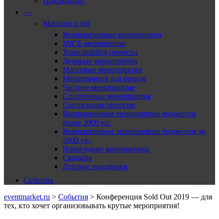
Подрядчики
—
Магазин идей
Корпоративные мероприятия
MICE-меропрития
Team-building проекты
Деловые мероприятия
Массовые мероприятия
Мероприятия для бренда
Частное мероприятие
Спортивные мероприятия
Социальные проекты
Корпоративное мероприятие бюджетом
более 2000 у.е.
Корпоративное мероприятие бюджетом до
2000 у.е.
Новогодние корпоративы
Свадьбы
Детские праздники
События
eventmarket.ru
>
События
>
Конференция Sold Out 2019 — для
тех, кто хочет организовывать крутые мероприятия!