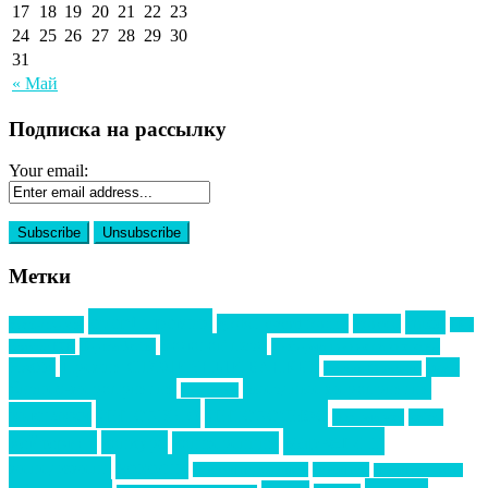
17
18
19
20
21
22
23
24
25
26
27
28
29
30
31
« Май
Подписка на рассылку
Your email:
Метки
event премия
mice
global event forum
horeca
event-прорыв
PR в
Золотой пазл
Top marketing
Информационное партнерство
секторе B2B
Премия СТОЛИЧНЫЙ БАНКЕТ
НАОМ
акмр
Премия Созвездие
бизнес-мероприятия
выездные мероприятия
ведомости
интервью
интересное
выставки
интурмаркет
кейсы
маркетинг
кейтеринг
конкурс
конференция
новости
менеджмент
новости подрядчиков
новый год
новый год экспо