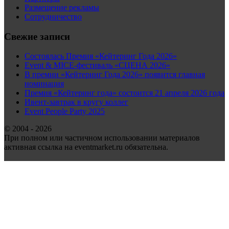
Размещение рекламы
Сотрудничество
Свежие записи
Состоялась Премия «Кейтеринг Года 2026»
Event & MICE-фестиваль «СЦЕНА 2026»
В премии «Кейтеринг Года 2026» появится главная
номинация
Премия «Кейтеринг года» состоится 21 апреля 2026 года
Ивент-завтрак в кругу коллег
Event People Party 2025
© 2004 - 2026
При полном или частичном использовании материалов
активная ссылка на eventmarket.ru обязательна.