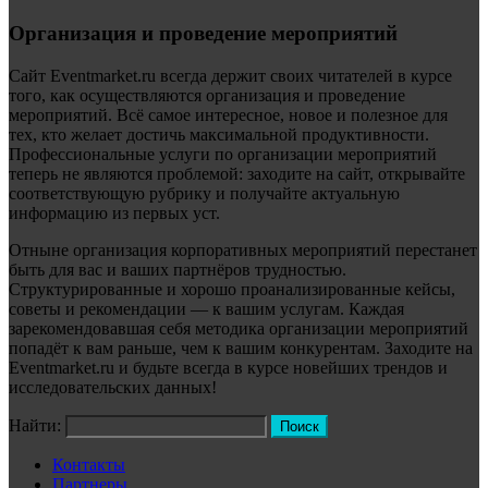
Организация и проведение мероприятий
Сайт Eventmarket.ru всегда держит своих читателей в курсе
того, как осуществляются организация и проведение
мероприятий. Всё самое интересное, новое и полезное для
тех, кто желает достичь максимальной продуктивности.
Профессиональные услуги по организации мероприятий
теперь не являются проблемой: заходите на сайт, открывайте
соответствующую рубрику и получайте актуальную
информацию из первых уст.
Отныне организация корпоративных мероприятий перестанет
быть для вас и ваших партнёров трудностью.
Структурированные и хорошо проанализированные кейсы,
советы и рекомендации — к вашим услугам. Каждая
зарекомендовавшая себя методика организации мероприятий
попадёт к вам раньше, чем к вашим конкурентам. Заходите на
Eventmarket.ru и будьте всегда в курсе новейших трендов и
исследовательских данных!
Найти:
Контакты
Партнеры