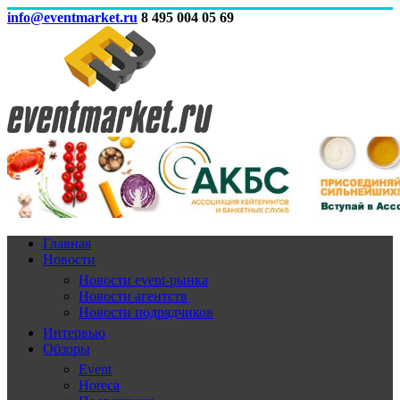
info@eventmarket.ru
8 495 004 05 69
Главная
Новости
Новости event-рынка
Новости агентств
Новости подрядчиков
Интервью
Обзоры
Event
Horeca