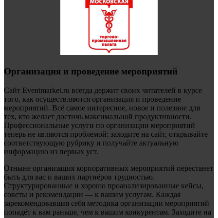
Организация и проведение мероприятий
Сайт Eventmarket.ru всегда держит своих читателей в курсе
того, как осуществляются организация и проведение
мероприятий. Всё самое интересное, новое и полезное для
тех, кто желает достичь максимальной продуктивности.
Профессиональные услуги по организации мероприятий
теперь не являются проблемой: заходите на сайт, открывайте
соответствующую рубрику и получайте актуальную
информацию из первых уст.
Отныне организация корпоративных мероприятий перестанет
быть для вас и ваших партнёров трудностью.
Структурированные и хорошо проанализированные кейсы,
советы и рекомендации — к вашим услугам. Каждая
зарекомендовавшая себя методика организации мероприятий
попадёт к вам раньше, чем к вашим конкурентам. Заходите на