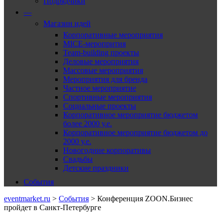
Подрядчики
—
Магазин идей
Корпоративные мероприятия
MICE-меропрития
Team-building проекты
Деловые мероприятия
Массовые мероприятия
Мероприятия для бренда
Частное мероприятие
Спортивные мероприятия
Социальные проекты
Корпоративное мероприятие бюджетом
более 2000 у.е.
Корпоративное мероприятие бюджетом до
2000 у.е.
Новогодние корпоративы
Свадьбы
Детские праздники
События
eventmarket.ru
>
События
>
Конференция ZOON.Бизнес
пройдет в Санкт-Петербурге