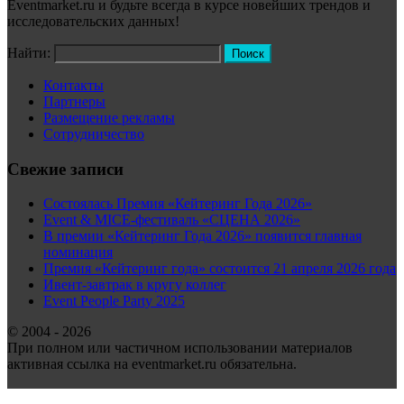
Eventmarket.ru и будьте всегда в курсе новейших трендов и
исследовательских данных!
Найти:
Контакты
Партнеры
Размещение рекламы
Сотрудничество
Свежие записи
Состоялась Премия «Кейтеринг Года 2026»
Event & MICE-фестиваль «СЦЕНА 2026»
В премии «Кейтеринг Года 2026» появится главная
номинация
Премия «Кейтеринг года» состоится 21 апреля 2026 года
Ивент-завтрак в кругу коллег
Event People Party 2025
© 2004 - 2026
При полном или частичном использовании материалов
активная ссылка на eventmarket.ru обязательна.