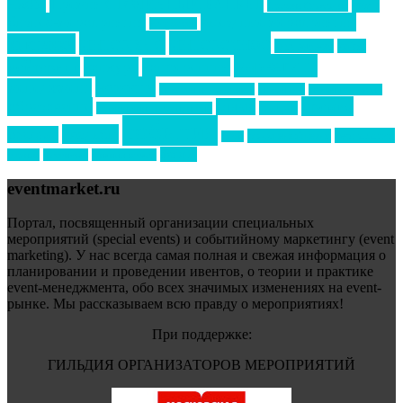
Премия СТОЛИЧНЫЙ БАНКЕТ
НАОМ
акмр
Премия Созвездие
бизнес-мероприятия
выездные мероприятия
ведомости
интервью
интересное
выставки
интурмаркет
кейсы
маркетинг
кейтеринг
конкурс
конференция
новости
менеджмент
новости подрядчиков
новый год
новый год экспо
премия
образование
отдых
подарки
организация мероприятий
события
свадьбы
реклама
технологии
спортивный ивент
сочи
форум
туризм
фестиваль
филипп котлер
eventmarket.ru
Портал, посвященный организации специальных
мероприятий (special events) и событийному маркетингу (event
marketing). У нас всегда самая полная и свежая информация о
планировании и проведении ивентов, о теории и практике
event-менеджмента, обо всех значимых изменениях на event-
рынке. Мы рассказываем всю правду о мероприятиях!
При поддержке:
ГИЛЬДИЯ ОРГАНИЗАТОРОВ МЕРОПРИЯТИЙ