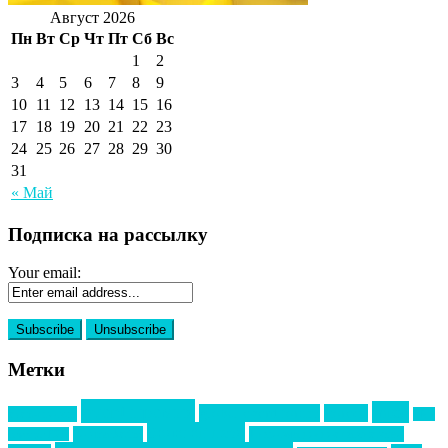
Август 2026
Пн
Вт
Ср
Чт
Пт
Сб
Вс
1
2
3
4
5
6
7
8
9
10
11
12
13
14
15
16
17
18
19
20
21
22
23
24
25
26
27
28
29
30
31
« Май
Подписка на рассылку
Your email:
Метки
event премия
mice
global event forum
horeca
event-прорыв
PR в
Золотой пазл
Top marketing
Информационное партнерство
секторе B2B