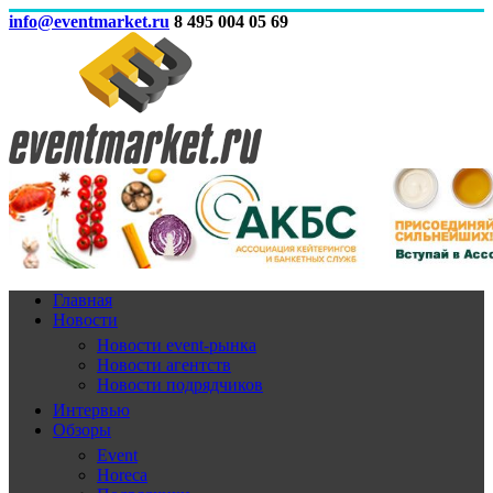
info@eventmarket.ru
8 495 004 05 69
Главная
Новости
Новости event-рынка
Новости агентств
Новости подрядчиков
Интервью
Обзоры
Event
Horeca