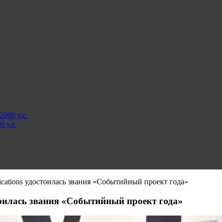
000 у.е.
 у.е.
cations удостоилась звания «Событийный проект года»
тоилась звания «Событийный проект года»