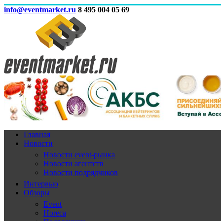
info@eventmarket.ru
8 495 004 05 69
Главная
Новости
Новости event-рынка
Новости агентств
Новости подрядчиков
Интервью
Обзоры
Event
Horeca