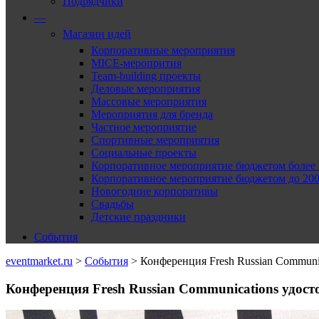
Подрядчики
—
Магазин идей
Корпоративные мероприятия
MICE-меропрития
Team-building проекты
Деловые мероприятия
Массовые мероприятия
Мероприятия для бренда
Частное мероприятие
Спортивные мероприятия
Социальные проекты
Корпоративное мероприятие бюджетом более 2
Корпоративное мероприятие бюджетом до 2000
Новогодние корпоративы
Свадьбы
Детские праздники
События
eventmarket.ru
>
События
>
Конференция Fresh Russian Communi
Конференция Fresh Russian Communications удос