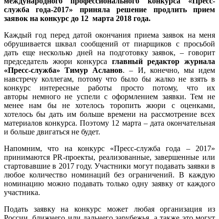
международного профессионального конкурса «Пресс-
служба года-2017» приняла решение продлить прием
заявок на конкурс до 12 марта 2018 года.
Каждый год перед датой окончания приема заявок на меня
обрушивается шквал сообщений от пиарщиков с просьбой
дать еще несколько дней на подготовку заявок, ­– говорит
председатель жюри конкурса
главный редактор журнала
«Пресс-служба» Тимур Асланов
. – И, конечно, мы идем
навстречу коллегам, потому что было бы жалко не взять в
конкурс интересные работы просто потому, что их
авторы немного не успели с оформлением заявки. Тем не
менее нам бы не хотелось торопить жюри с оценками,
хотелось бы дать им больше времени на рассмотрение всех
материалов конкурса. Поэтому 12 марта – дата окончательная
и больше двигаться не будет.
Напомним, что на конкурс «Пресс-служба года – 2017»
принимаются PR-проекты, реализованные, завершенные или
стартовавшие в 2017 году. Участники могут подавать заявки в
любое количество номинаций без ограничений. В каждую
номинацию можно подавать только одну заявку от каждого
участника.
Подать заявку на конкурс может любая организация из
России, ближнего или дальнего зарубежья, а также это могут