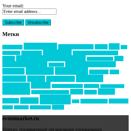
Your email:
Метки
event премия
mice
global event forum
horeca
event-прорыв
PR в
Золотой пазл
Top marketing
Информационное партнерство
секторе B2B
Премия СТОЛИЧНЫЙ БАНКЕТ
НАОМ
акмр
Премия Созвездие
бизнес-мероприятия
выездные мероприятия
ведомости
интервью
интересное
выставки
интурмаркет
кейсы
маркетинг
кейтеринг
конкурс
конференция
новости
менеджмент
новости подрядчиков
новый год
новый год экспо
премия
образование
отдых
подарки
организация мероприятий
события
свадьбы
реклама
технологии
спортивный ивент
сочи
форум
туризм
фестиваль
филипп котлер
eventmarket.ru
Портал, посвященный организации специальных