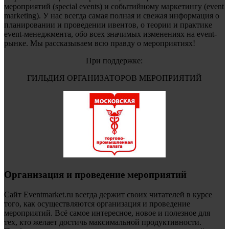
мероприятий (special events) и событийному маркетингу (event
marketing). У нас всегда самая полная и свежая информация о
планировании и проведении ивентов, о теории и практике
event-менеджмента, обо всех значимых изменениях на event-
рынке. Мы рассказываем всю правду о мероприятиях!
При поддержке:
ГИЛЬДИЯ ОРГАНИЗАТОРОВ МЕРОПРИЯТИЙ
Организация и проведение мероприятий
Сайт Eventmarket.ru всегда держит своих читателей в курсе
того, как осуществляются организация и проведение
мероприятий. Всё самое интересное, новое и полезное для
тех, кто желает достичь максимальной продуктивности.