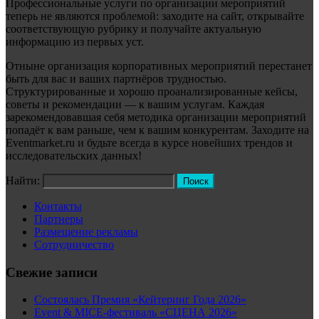
Профессиональные услуги по организации мероприятий
теперь не являются проблемой: заходите на сайт, открывайте
соответствующую рубрику и получайте актуальную
информацию из первых уст.
Отныне организация корпоративных мероприятий перестанет
быть для вас и ваших партнёров трудностью.
Структурированные и хорошо проанализированные кейсы,
советы и рекомендации — к вашим услугам. Каждая
зарекомендовавшая себя методика организации мероприятий
попадёт к вам раньше, чем к вашим конкурентам. Заходите на
Eventmarket.ru и будьте всегда в курсе новейших трендов и
исследовательских данных!
Найти:
Контакты
Партнеры
Размещение рекламы
Сотрудничество
Свежие записи
Состоялась Премия «Кейтеринг Года 2026»
Event & MICE-фестиваль «СЦЕНА 2026»