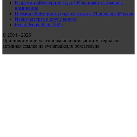
В премии «Кейтеринг Года 2026» появится главная
номинация
Премия «Кейтеринг года» состоится 21 апреля 2026 года
Ивент-завтрак в кругу коллег
Event People Party 2025
© 2004 - 2026
При полном или частичном использовании материалов
активная ссылка на eventmarket.ru обязательна.