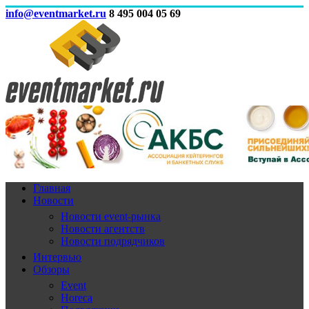
info@eventmarket.ru
8 495 004 05 69
Главная
Новости
Новости event-рынка
Новости агентств
Новости подрядчиков
Интервью
Обзоры
Event
Horeca