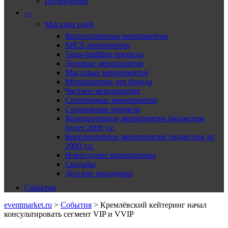
Подрядчики
—
Магазин идей
Корпоративные мероприятия
MICE-меропрития
Team-building проекты
Деловые мероприятия
Массовые мероприятия
Мероприятия для бренда
Частное мероприятие
Спортивные мероприятия
Социальные проекты
Корпоративное мероприятие бюджетом
более 2000 у.е.
Корпоративное мероприятие бюджетом до
2000 у.е.
Новогодние корпоративы
Свадьбы
Детские праздники
События
eventmarket.ru
>
События
>
Кремлёвский кейтеринг начал
консультировать сегмент VIP и VVIP