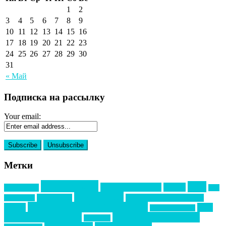
1
2
3
4
5
6
7
8
9
10
11
12
13
14
15
16
17
18
19
20
21
22
23
24
25
26
27
28
29
30
31
« Май
Подписка на рассылку
Your email:
Метки
event премия
mice
global event forum
horeca
event-прорыв
PR в
Золотой пазл
Top marketing
Информационное партнерство
секторе B2B
Премия СТОЛИЧНЫЙ БАНКЕТ
НАОМ
акмр
Премия Созвездие
бизнес-мероприятия
выездные мероприятия
ведомости