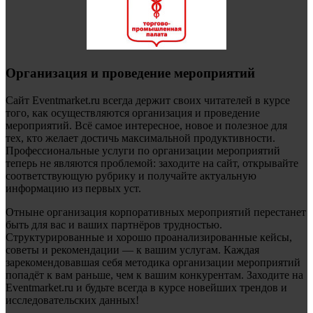
Организация и проведение мероприятий
Сайт Eventmarket.ru всегда держит своих читателей в курсе
того, как осуществляются организация и проведение
мероприятий. Всё самое интересное, новое и полезное для
тех, кто желает достичь максимальной продуктивности.
Профессиональные услуги по организации мероприятий
теперь не являются проблемой: заходите на сайт, открывайте
соответствующую рубрику и получайте актуальную
информацию из первых уст.
Отныне организация корпоративных мероприятий перестанет
быть для вас и ваших партнёров трудностью.
Структурированные и хорошо проанализированные кейсы,
советы и рекомендации — к вашим услугам. Каждая
зарекомендовавшая себя методика организации мероприятий
попадёт к вам раньше, чем к вашим конкурентам. Заходите на
Eventmarket.ru и будьте всегда в курсе новейших трендов и
исследовательских данных!