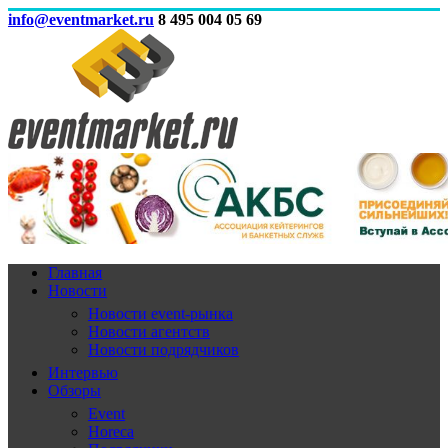
info@eventmarket.ru
8 495 004 05 69
Главная
Новости
Новости event-рынка
Новости агентств
Новости подрядчиков
Интервью
Обзоры
Event
Horeca