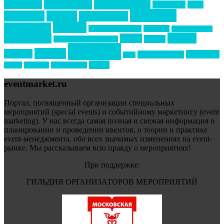
интервью
интересное
выставки
интурмаркет
кейсы
маркетинг
кейтеринг
конкурс
конференция
новости
менеджмент
новости подрядчиков
новый год
новый год экспо
премия
образование
отдых
подарки
организация мероприятий
события
свадьбы
реклама
технологии
спортивный ивент
сочи
форум
туризм
фестиваль
филипп котлер
eventmarket.ru
Портал, посвященный организации специальных
мероприятий (special events) и событийному маркетингу (event
marketing). У нас всегда самая полная и свежая информация о
планировании и проведении ивентов, о теории и практике
event-менеджмента, обо всех значимых изменениях на event-
рынке. Мы рассказываем всю правду о мероприятиях!
При поддержке:
ГИЛЬДИЯ ОРГАНИЗАТОРОВ МЕРОПРИЯТИЙ