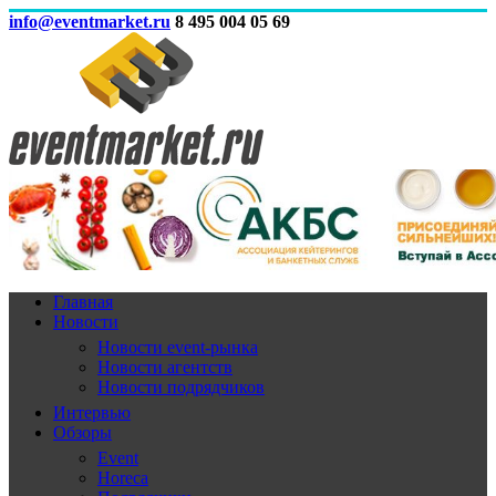
info@eventmarket.ru
8 495 004 05 69
Главная
Новости
Новости event-рынка
Новости агентств
Новости подрядчиков
Интервью
Обзоры
Event
Horeca