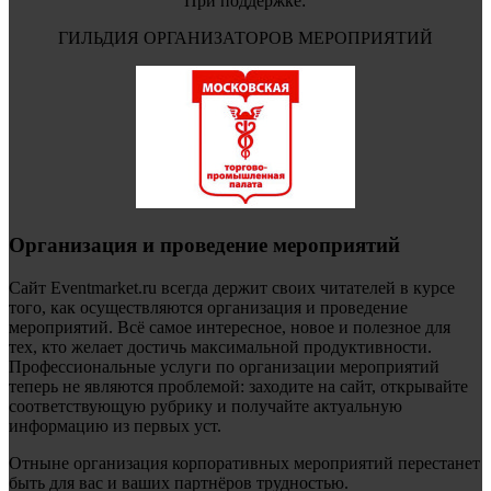
При поддержке:
ГИЛЬДИЯ ОРГАНИЗАТОРОВ МЕРОПРИЯТИЙ
Организация и проведение мероприятий
Сайт Eventmarket.ru всегда держит своих читателей в курсе
того, как осуществляются организация и проведение
мероприятий. Всё самое интересное, новое и полезное для
тех, кто желает достичь максимальной продуктивности.
Профессиональные услуги по организации мероприятий
теперь не являются проблемой: заходите на сайт, открывайте
соответствующую рубрику и получайте актуальную
информацию из первых уст.
Отныне организация корпоративных мероприятий перестанет
быть для вас и ваших партнёров трудностью.