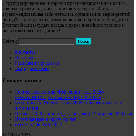
Структурированные и хорошо проанализированные кейсы,
советы и рекомендации — к вашим услугам. Каждая
зарекомендовавшая себя методика организации мероприятий
попадёт к вам раньше, чем к вашим конкурентам. Заходите на
Eventmarket.ru и будьте всегда в курсе новейших трендов и
исследовательских данных!
Найти:
Контакты
Партнеры
Размещение рекламы
Сотрудничество
Свежие записи
Состоялась Премия «Кейтеринг Года 2026»
Event & MICE-фестиваль «СЦЕНА 2026»
В премии «Кейтеринг Года 2026» появится главная
номинация
Премия «Кейтеринг года» состоится 21 апреля 2026 года
Ивент-завтрак в кругу коллег
Event People Party 2025
© 2004 - 2026