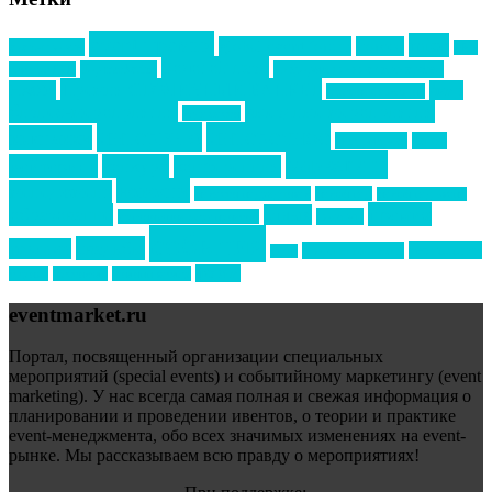
event премия
mice
global event forum
horeca
event-прорыв
PR в
Золотой пазл
Top marketing
Информационное партнерство
секторе B2B
Премия СТОЛИЧНЫЙ БАНКЕТ
НАОМ
акмр
Премия Созвездие
бизнес-мероприятия
выездные мероприятия
ведомости
интервью
интересное
выставки
интурмаркет
кейсы
маркетинг
кейтеринг
конкурс
конференция
новости
менеджмент
новости подрядчиков
новый год
новый год экспо
премия
образование
отдых
подарки
организация мероприятий
события
свадьбы
реклама
технологии
спортивный ивент
сочи
форум
туризм
фестиваль
филипп котлер
eventmarket.ru
Портал, посвященный организации специальных
мероприятий (special events) и событийному маркетингу (event
marketing). У нас всегда самая полная и свежая информация о
планировании и проведении ивентов, о теории и практике
event-менеджмента, обо всех значимых изменениях на event-
рынке. Мы рассказываем всю правду о мероприятиях!