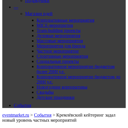
Подрядчики
—
Магазин идей
Корпоративные мероприятия
MICE-меропрития
Team-building проекты
Деловые мероприятия
Массовые мероприятия
Мероприятия для бренда
Частное мероприятие
Спортивные мероприятия
Социальные проекты
Корпоративное мероприятие бюджетом
более 2000 у.е.
Корпоративное мероприятие бюджетом до
2000 у.е.
Новогодние корпоративы
Свадьбы
Детские праздники
События
eventmarket.ru
>
События
>
Кремлёвский кейтеринг задал
новый уровень частных мероприятий