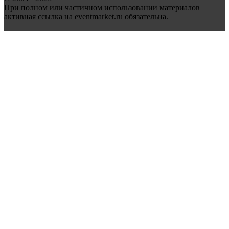
При полном или частичном использовании материалов
активная ссылка на eventmarket.ru обязательна.