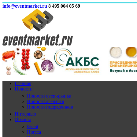
info@eventmarket.ru
8 495 004 05 69
Главная
Новости
Новости event-рынка
Новости агентств
Новости подрядчиков
Интервью
Обзоры
Event
Horeca