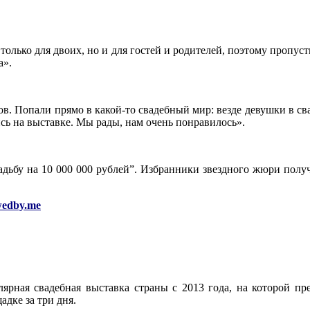
олько для двоих, но и для гостей и родителей, поэтому пропус
а».
в. Попали прямо в какой-то свадебный мир: везде девушки в свад
ись на выставке. Мы рады, нам очень понравилось».
дьбу на 10 000 000 рублей”. Избранники звездного жюри получ
/wedby.me
лярная свадебная выставка страны с 2013 года, на которой пр
дке за три дня.