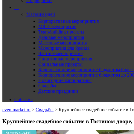
Подрядчики
—
Магазин идей
Корпоративные мероприятия
MICE-меропрития
Team-building проекты
Деловые мероприятия
Массовые мероприятия
Мероприятия для бренда
Частное мероприятие
Спортивные мероприятия
Социальные проекты
Корпоративное мероприятие бюджетом более 2
Корпоративное мероприятие бюджетом до 2000
Новогодние корпоративы
Свадьбы
Детские праздники
События
eventmarket.ru
>
Свадьбы
>
Крупнейшее свадебное событие в Го
Крупнейшее свадебное событие в Гостином дворе,