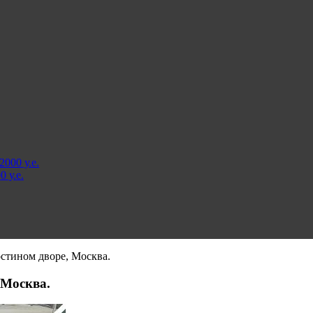
000 у.е.
 у.е.
стином дворе, Москва.
 Москва.