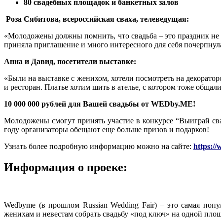
80 свадебных площадок и банкетных залов
Роза Сябитова, всероссийская сваха, телеведущая:
«Молодожены должны помнить, что свадьба – это праздник не т
приняла приглашение и много интересного для себя почерпнул
Анна и Давид, посетители выставке:
«Были на выставке с женихом, хотели посмотреть на декораторо
и ресторан. Платье хотим шить в ателье, с котором тоже общал
10 000 000 рублей для Вашей свадьбы от WEDby.ME!
Молодожены смогут принять участие в конкурсе “Выиграй сва
году организаторы обещают еще больше призов и подарков!
Узнать более подробную информацию можно на сайте:
https:/
Информация о проеке:
Wedbyme (в прошлом Russian Wedding Fair) – это самая попу
женихам и невестам собрать свадьбу «под ключ» на одной площа