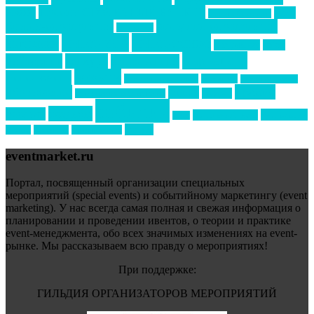
Премия СТОЛИЧНЫЙ БАНКЕТ
НАОМ
акмр
Премия Созвездие
бизнес-мероприятия
выездные мероприятия
ведомости
интервью
интересное
выставки
интурмаркет
кейсы
маркетинг
кейтеринг
конкурс
конференция
новости
менеджмент
новости подрядчиков
новый год
новый год экспо
премия
образование
отдых
подарки
организация мероприятий
события
свадьбы
реклама
технологии
спортивный ивент
сочи
форум
туризм
фестиваль
филипп котлер
eventmarket.ru
Портал, посвященный организации специальных
мероприятий (special events) и событийному маркетингу (event
marketing). У нас всегда самая полная и свежая информация о
планировании и проведении ивентов, о теории и практике
event-менеджмента, обо всех значимых изменениях на event-
рынке. Мы рассказываем всю правду о мероприятиях!
При поддержке:
ГИЛЬДИЯ ОРГАНИЗАТОРОВ МЕРОПРИЯТИЙ