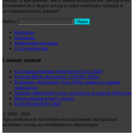
попадёт к вам раньше, чем к вашим конкурентам. Заходите на
Eventmarket.ru и будьте всегда в курсе новейших трендов и
исследовательских данных!
Найти:
Контакты
Партнеры
Размещение рекламы
Сотрудничество
Свежие записи
Состоялась Премия «Кейтеринг Года 2026»
Event & MICE-фестиваль «СЦЕНА 2026»
В премии «Кейтеринг Года 2026» появится главная
номинация
Премия «Кейтеринг года» состоится 21 апреля 2026 года
Ивент-завтрак в кругу коллег
Event People Party 2025
© 2004 - 2026
При полном или частичном использовании материалов
активная ссылка на eventmarket.ru обязательна.