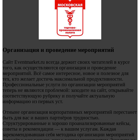
Организация и проведение мероприятий
Сайт Eventmarket.ru всегда держит своих читателей в курсе
того, как осуществляются организация и проведение
мероприятий. Всё самое интересное, новое и полезное для
тех, кто желает достичь максимальной продуктивности.
Профессиональные услуги по организации мероприятий
теперь не являются проблемой: заходите на сайт, открывайте
соответствующую рубрику и получайте актуальную
информацию из первых уст.
Отныне организация корпоративных мероприятий перестанет
быть для вас и ваших партнёров трудностью.
Структурированные и хорошо проанализированные кейсы,
советы и рекомендации — к вашим услугам. Каждая
зарекомендовавшая себя методика организации мероприятий