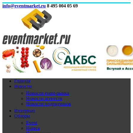
info@eventmarket.ru
8 495 004 05 69
Главная
Новости
Новости event-рынка
Новости агентств
Новости подрядчиков
Интервью
Обзоры
Event
Horeca