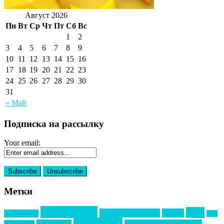
Август 2026
Пн
Вт
Ср
Чт
Пт
Сб
Вс
1
2
3
4
5
6
7
8
9
10
11
12
13
14
15
16
17
18
19
20
21
22
23
24
25
26
27
28
29
30
31
« Май
Подписка на рассылку
Your email:
Метки
event премия
mice
global event forum
horeca
event-прорыв
PR в
Золотой пазл
Top marketing
Информационное партнерство
секторе B2B