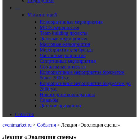
Подрядчики
—
Магазин идей
Корпоративные мероприятия
MICE-меропрития
Team-building проекты
Деловые мероприятия
Массовые мероприятия
Мероприятия для бренда
Частное мероприятие
Спортивные мероприятия
Социальные проекты
Корпоративное мероприятие бюджетом
более 2000 у.е.
Корпоративное мероприятие бюджетом до
2000 у.е.
Новогодние корпоративы
Свадьбы
Детские праздники
События
eventmarket.ru
>
События
>
Лекция «Эволюция сцены»
Лекция «Эволюция сцены»