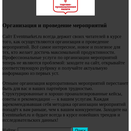
Организация и проведение мероприятий
Сайт Eventmarket.ru всегда держит своих читателей в курсе
того, как осуществляются организация и проведение
мероприятий. Всё самое интересное, новое и полезное для
тех, кто желает достичь максимальной продуктивности.
Профессиональные услуги по организации мероприятий
теперь не являются проблемой: заходите на сайт, открывайте
соответствующую рубрику и получайте актуальную
информацию из первых уст.
Отныне организация корпоративных мероприятий перестанет
быть для вас и ваших партнёров трудностью.
Структурированные и хорошо проанализированные кейсы,
советы и рекомендации — к вашим услугам. Каждая
зарекомендовавшая себя методика организации мероприятий
попадёт к вам раньше, чем к вашим конкурентам. Заходите на
Eventmarket.ru и будьте всегда в курсе новейших трендов и
исследовательских данных!
Найти: