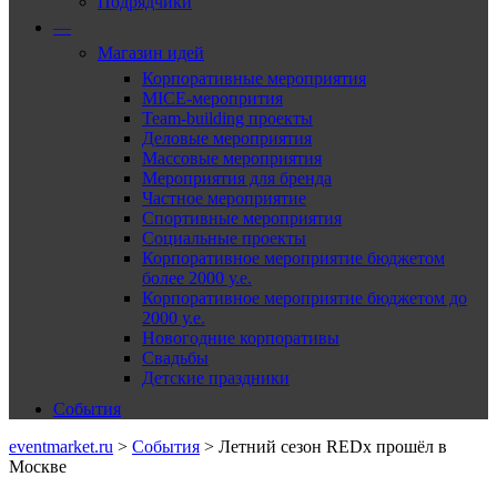
Подрядчики
—
Магазин идей
Корпоративные мероприятия
MICE-меропрития
Team-building проекты
Деловые мероприятия
Массовые мероприятия
Мероприятия для бренда
Частное мероприятие
Спортивные мероприятия
Социальные проекты
Корпоративное мероприятие бюджетом
более 2000 у.е.
Корпоративное мероприятие бюджетом до
2000 у.е.
Новогодние корпоративы
Свадьбы
Детские праздники
События
eventmarket.ru
>
События
>
Летний сезон REDx прошёл в
Москве