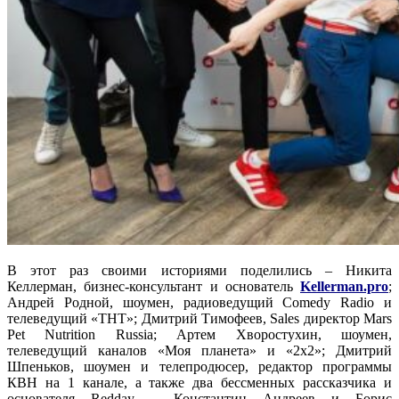
В этот раз своими историями поделились – Никита
Келлерман, бизнес-консультант и основатель
Kellerman.pro
;
Андрей Родной, шоумен, радиоведущий Comedy Radio и
телеведущий «ТНТ»; Дмитрий Тимофеев, Sales директор Mars
Pet Nutrition Russia; Артем Хворостухин, шоумен,
телеведущий каналов «Моя планета» и «2х2»; Дмитрий
Шпеньков, шоумен и телепродюсер, редактор программы
КВН на 1 канале, а также два бессменных рассказчика и
основателя Redday – Константин Андреев и Борис