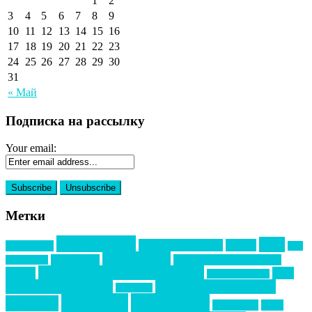
1
2
3
4
5
6
7
8
9
10
11
12
13
14
15
16
17
18
19
20
21
22
23
24
25
26
27
28
29
30
31
« Май
Подписка на рассылку
Your email:
Метки
event премия
mice
global event forum
horeca
event-прорыв
PR в
Золотой пазл
Top marketing
Информационное партнерство
секторе B2B
Премия СТОЛИЧНЫЙ БАНКЕТ
НАОМ
акмр
Премия Созвездие
бизнес-мероприятия
выездные мероприятия
ведомости
интервью
интересное
выставки
интурмаркет
кейсы