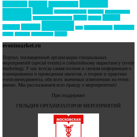
маркетинг
кейтеринг
конкурс
конференция
новости
менеджмент
новости подрядчиков
новый год
новый год экспо
премия
образование
отдых
подарки
организация мероприятий
события
свадьбы
реклама
технологии
спортивный ивент
сочи
форум
туризм
фестиваль
филипп котлер
eventmarket.ru
Портал, посвященный организации специальных
мероприятий (special events) и событийному маркетингу (event
marketing). У нас всегда самая полная и свежая информация о
планировании и проведении ивентов, о теории и практике
event-менеджмента, обо всех значимых изменениях на event-
рынке. Мы рассказываем всю правду о мероприятиях!
При поддержке:
ГИЛЬДИЯ ОРГАНИЗАТОРОВ МЕРОПРИЯТИЙ