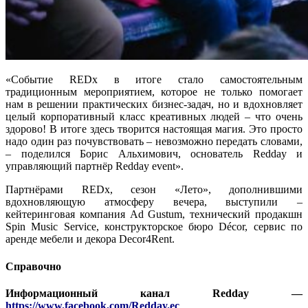
«Событие REDx в итоге стало самостоятельным
традиционным мероприятием, которое не только помогает
нам в решении практических бизнес-задач, но и вдохновляет
целый корпоративный класс креативных людей – что очень
здорово! В итоге здесь творится настоящая магия. Это просто
надо один раз почувствовать – невозможно передать словами,
– поделился Борис Альхимович, основатель Redday и
управляющий партнёр Redday event».
Партнёрами REDx, сезон «Лето», дополнившими
вдохновляющую атмосферу вечера, выступили –
кейтеринговая компания Ad Gustum, технический продакшн
Spin Music Service, конструкторское бюро Décor, сервис по
аренде мебели и декора Decor4Rent.
Справочно
Информационный канал Redday —
https://www.facebook.com/Redday.ec