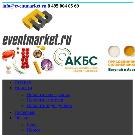
info@eventmarket.ru
8 495 004 05 69
Главная
Новости
Новости event-рынка
Новости агентств
Новости подрядчиков
Интервью
Обзоры
Event
Horeca