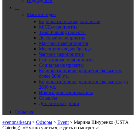
Подрядчики
—
Магазин идей
Корпоративные мероприятия
MICE-меропрития
Team-building проекты
Деловые мероприятия
Массовые мероприятия
Мероприятия для бренда
Частное мероприятие
Спортивные мероприятия
Социальные проекты
Корпоративное мероприятие бюджетом
более 2000 у.е.
Корпоративное мероприятие бюджетом до
2000 у.е.
Новогодние корпоративы
Свадьбы
Детские праздники
События
eventmarket.ru
>
Обзоры
>
Event
>
Марина Шнуренко (USTA
Catering): «Нужно учиться, ездить и смотреть»