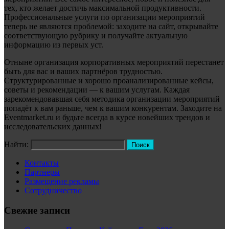
тех, кто желает достичь максимальной продуктивности.
Профессиональные услуги по организации мероприятий
теперь не являются проблемой: заходите на сайт, открывайте
соответствующую рубрику и получайте актуальную
информацию из первых уст.
Отныне организация корпоративных мероприятий перестанет
быть для вас и ваших партнёров трудностью.
Структурированные и хорошо проанализированные кейсы,
советы и рекомендации — к вашим услугам. Каждая
зарекомендовавшая себя методика организации мероприятий
попадёт к вам раньше, чем к вашим конкурентам. Заходите на
Eventmarket.ru и будьте всегда в курсе новейших трендов и
исследовательских данных!
Найти:
Контакты
Партнеры
Размещение рекламы
Сотрудничество
Свежие записи