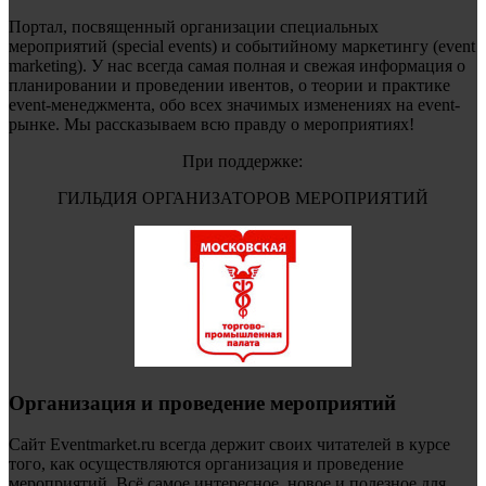
Портал, посвященный организации специальных
мероприятий (special events) и событийному маркетингу (event
marketing). У нас всегда самая полная и свежая информация о
планировании и проведении ивентов, о теории и практике
event-менеджмента, обо всех значимых изменениях на event-
рынке. Мы рассказываем всю правду о мероприятиях!
При поддержке:
ГИЛЬДИЯ ОРГАНИЗАТОРОВ МЕРОПРИЯТИЙ
Организация и проведение мероприятий
Сайт Eventmarket.ru всегда держит своих читателей в курсе
того, как осуществляются организация и проведение
мероприятий. Всё самое интересное, новое и полезное для