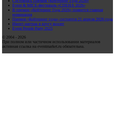
Состоялась Премия «Кейтеринг Года 2026»
Event & MICE-фестиваль «СЦЕНА 2026»
В премии «Кейтеринг Года 2026» появится главная
номинация
Премия «Кейтеринг года» состоится 21 апреля 2026 года
Ивент-завтрак в кругу коллег
Event People Party 2025
© 2004 - 2026
При полном или частичном использовании материалов
активная ссылка на eventmarket.ru обязательна.