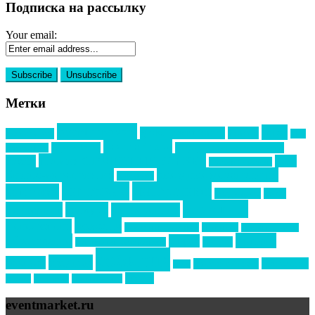
Подписка на рассылку
Your email:
Метки
event премия
mice
global event forum
horeca
event-прорыв
PR в
Золотой пазл
Top marketing
Информационное партнерство
секторе B2B
Премия СТОЛИЧНЫЙ БАНКЕТ
НАОМ
акмр
Премия Созвездие
бизнес-мероприятия
выездные мероприятия
ведомости
интервью
интересное
выставки
интурмаркет
кейсы
маркетинг
кейтеринг
конкурс
конференция
новости
менеджмент
новости подрядчиков
новый год
новый год экспо
премия
образование
отдых
подарки
организация мероприятий
события
свадьбы
реклама
технологии
спортивный ивент
сочи
форум
туризм
фестиваль
филипп котлер
eventmarket.ru