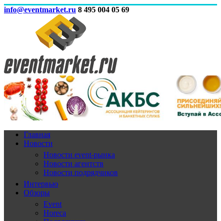
info@eventmarket.ru
8 495 004 05 69
Главная
Новости
Новости event-рынка
Новости агентств
Новости подрядчиков
Интервью
Обзоры
Event
Horeca