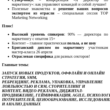
маркетингу»: как управляют командой и собой лучшие!
Полезные знакомства и
решение ваших вопросов
экспертом из отрасли
– специальная сессия TOP
Marketing Networking
Плюс!
Высокий уровень спикеров
: 90% — директора по
маркетингу с опытом 15+
Контент – главное практическая
польза, а не шоу
Британский диплом по маркетингу
участникам
мастер-класса 26 апреля
Отраслевая специфика
для разных секторов!
Главные темы
:
ЗАПУСК НОВЫХ ПРОДУКТОВ,
ОФФЛАЙН И ОНЛАЙН
СТРАТЕГИЯ,
SMM,
РЕБРЕНДИНГ,
РЕКЛАМА,
УПАКОВКА,
УПРАВЛЕНИЕ
ЛОЯЛЬНОСТЬЮ И CRM,
СТОРИТЕЛЛИНГ И
КОНТЕНТ,
ВИДЕО-РЕКЛАМА,
ДИДЖИТАЛ-
ПРОДВИЖЕНИЕ,
ГЕЙМИФИКАЦИЯ,
AGILE,
ПСИХОЛОГ
ПОТРЕБИТЕЛЕЙ,
ЦЕНООБРАЗОВАНИЕ,
ИССЛЕДОВАНИ
И АНАЛИЗ ДАННЫХ