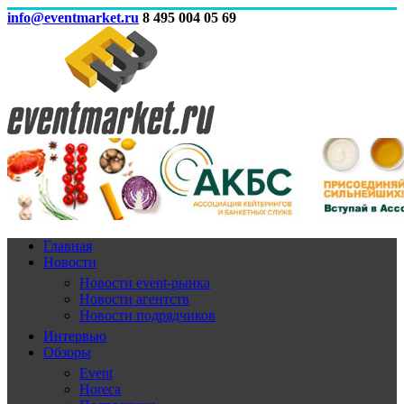
info@eventmarket.ru
8 495 004 05 69
Главная
Новости
Новости event-рынка
Новости агентств
Новости подрядчиков
Интервью
Обзоры
Event
Horeca