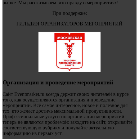
рынке. Мы рассказываем всю правду о мероприятиях!
При поддержке:
ГИЛЬДИЯ ОРГАНИЗАТОРОВ МЕРОПРИЯТИЙ
Организация и проведение мероприятий
Сайт Eventmarket.ru всегда держит своих читателей в курсе
того, как осуществляются организация и проведение
мероприятий. Всё самое интересное, новое и полезное для
тех, кто желает достичь максимальной продуктивности.
Профессиональные услуги по организации мероприятий
теперь не являются проблемой: заходите на сайт, открывайте
соответствующую рубрику и получайте актуальную
информацию из первых уст.