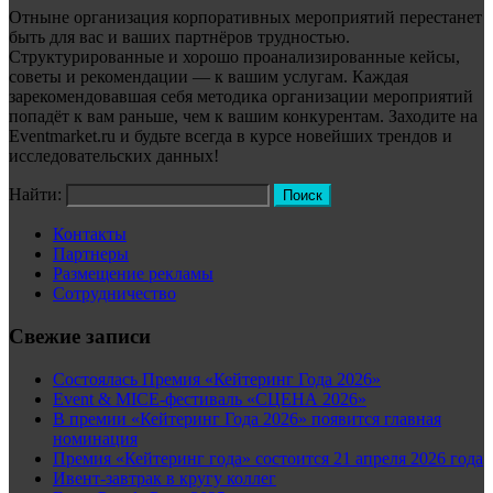
Отныне организация корпоративных мероприятий перестанет
быть для вас и ваших партнёров трудностью.
Структурированные и хорошо проанализированные кейсы,
советы и рекомендации — к вашим услугам. Каждая
зарекомендовавшая себя методика организации мероприятий
попадёт к вам раньше, чем к вашим конкурентам. Заходите на
Eventmarket.ru и будьте всегда в курсе новейших трендов и
исследовательских данных!
Найти:
Контакты
Партнеры
Размещение рекламы
Сотрудничество
Свежие записи
Состоялась Премия «Кейтеринг Года 2026»
Event & MICE-фестиваль «СЦЕНА 2026»
В премии «Кейтеринг Года 2026» появится главная
номинация
Премия «Кейтеринг года» состоится 21 апреля 2026 года
Ивент-завтрак в кругу коллег