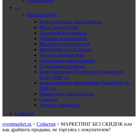
Подрядчики
—
Магазин идей
Корпоративные мероприятия
MICE-меропрития
Team-building проекты
Деловые мероприятия
Массовые мероприятия
Мероприятия для бренда
Частное мероприятие
Спортивные мероприятия
Социальные проекты
Корпоративное мероприятие бюджетом
более 2000 у.е.
Корпоративное мероприятие бюджетом до
2000 у.е.
Новогодние корпоративы
Свадьбы
Детские праздники
События
eventmarket.ru
>
События
>
МАРКЕТИНГ БЕЗ СКИДОК или
как драйвить продажи, не торгуясь с покупателем?