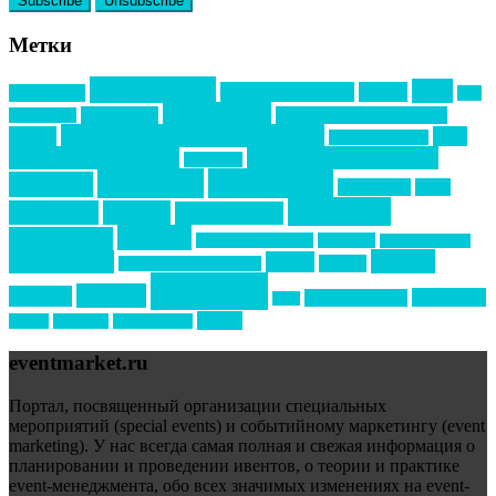
Метки
event премия
mice
global event forum
horeca
event-прорыв
PR в
Золотой пазл
Top marketing
Информационное партнерство
секторе B2B
Премия СТОЛИЧНЫЙ БАНКЕТ
НАОМ
акмр
Премия Созвездие
бизнес-мероприятия
выездные мероприятия
ведомости
интервью
интересное
выставки
интурмаркет
кейсы
маркетинг
кейтеринг
конкурс
конференция
новости
менеджмент
новости подрядчиков
новый год
новый год экспо
премия
образование
отдых
подарки
организация мероприятий
события
свадьбы
реклама
технологии
спортивный ивент
сочи
форум
туризм
фестиваль
филипп котлер
eventmarket.ru
Портал, посвященный организации специальных
мероприятий (special events) и событийному маркетингу (event
marketing). У нас всегда самая полная и свежая информация о
планировании и проведении ивентов, о теории и практике
event-менеджмента, обо всех значимых изменениях на event-