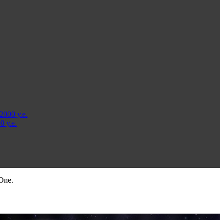
000 у.е.
 у.е.
One.