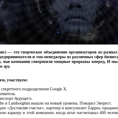
с) — это творческое объединение организаторов из разных
едприниматели и топ-менеджеры из различных сфер бизнеса
й, чьи компании совершили мощные прорывы вперед. И мы п
ю эру.
м, участвуем:
секретного подразделения Google X.
иматель.
анспорт будущего.
he и Lamborghini вышли на новый уровень. Покорил Эверест.
ии «Доставляя счастье», партнер и консультант Zappos, проданн
ю карьеру в этой компании, когда штат насчитывал 400 челове