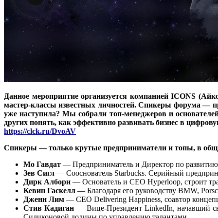
Данное мероприятие организуется компанией ICONS (Айкон
мастер-классы известных личностей. Спикеры форума — пр
уже наступила? Мы собрали топ-менеджеров и основателе
других понять, как эффективно развивать бизнес в цифрову
https://clck.ru/DvoAV
Спикеры — только крутые предприниматели и топы, в обще
Мо Гавдат
— Предприниматель и Директор по развитию 
Зев Сигл
— Сооснователь Starbucks. Серийный предприн
Дирк Алборн
— Основатель и CEO Hyperloop, строит тр
Кевин Гаскелл
— Благодаря его руководству BMW, Porsc
Дженн Лим
— CEO Delivering Happiness, соавтор концепц
Стив Кадиган
— Вице-Президент LinkedIn, начавший сво
Силиконовой долины по управлению талантами.