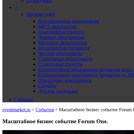
Подрядчики
—
Магазин идей
Корпоративные мероприятия
MICE-меропрития
Team-building проекты
Деловые мероприятия
Массовые мероприятия
Мероприятия для бренда
Частное мероприятие
Спортивные мероприятия
Социальные проекты
Корпоративное мероприятие бюджетом более 2
Корпоративное мероприятие бюджетом до 2000
Новогодние корпоративы
Свадьбы
Детские праздники
События
eventmarket.ru
>
События
>
Масштабное бизнес событие Forum 
Масштабное бизнес событие Forum One.