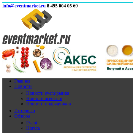
info@eventmarket.ru
8 495 004 05 69
Главная
Новости
Новости event-рынка
Новости агентств
Новости подрядчиков
Интервью
Обзоры
Event
Horeca