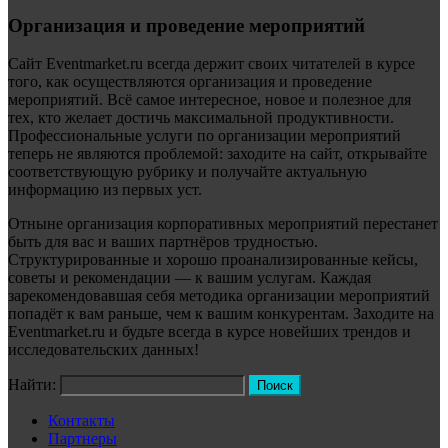
Организация и проведение мероприятий
Сайт Eventmarket.ru всегда держит своих читателей в курсе
того, как осуществляются организация и проведение
мероприятий. Всё самое интересное, новое и полезное для
тех, кто желает достичь максимальной продуктивности.
Профессиональные услуги по организации мероприятий
теперь не являются проблемой: заходите на сайт, открывайте
соответствующую рубрику и получайте актуальную
информацию из первых уст.
Отныне организация корпоративных мероприятий перестанет
быть для вас и ваших партнёров трудностью.
Структурированные и хорошо проанализированные кейсы,
советы и рекомендации — к вашим услугам. Каждая
зарекомендовавшая себя методика организации мероприятий
попадёт к вам раньше, чем к вашим конкурентам. Заходите на
Eventmarket.ru и будьте всегда в курсе новейших трендов и
исследовательских данных!
Найти:
Контакты
Партнеры