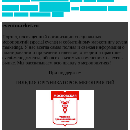
события
свадьбы
реклама
технологии
спортивный ивент
сочи
форум
туризм
фестиваль
филипп котлер
eventmarket.ru
Портал, посвященный организации специальных
мероприятий (special events) и событийному маркетингу (event
marketing). У нас всегда самая полная и свежая информация о
планировании и проведении ивентов, о теории и практике
event-менеджмента, обо всех значимых изменениях на event-
рынке. Мы рассказываем всю правду о мероприятиях!
При поддержке:
ГИЛЬДИЯ ОРГАНИЗАТОРОВ МЕРОПРИЯТИЙ