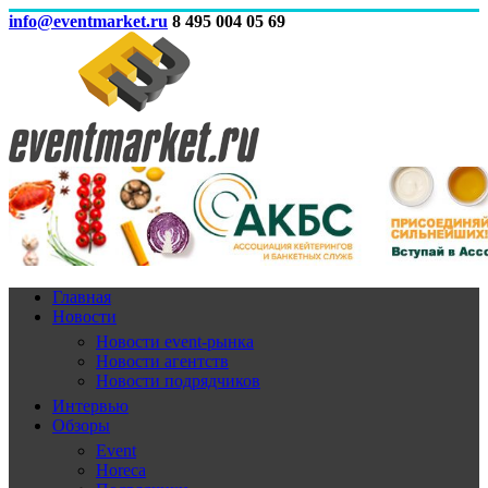
info@eventmarket.ru
8 495 004 05 69
Главная
Новости
Новости event-рынка
Новости агентств
Новости подрядчиков
Интервью
Обзоры
Event
Horeca