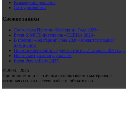
Размещение рекламы
Сотрудничество
Свежие записи
Состоялась Премия «Кейтеринг Года 2026»
Event & MICE-фестиваль «СЦЕНА 2026»
В премии «Кейтеринг Года 2026» появится главная
номинация
Премия «Кейтеринг года» состоится 21 апреля 2026 года
Ивент-завтрак в кругу коллег
Event People Party 2025
© 2004 - 2026
При полном или частичном использовании материалов
активная ссылка на eventmarket.ru обязательна.