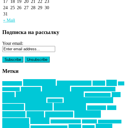
17
18
19
20
21
22
23
24
25
26
27
28
29
30
31
« Май
Подписка на рассылку
Your email:
Метки
event премия
mice
global event forum
horeca
event-прорыв
PR в
Золотой пазл
Top marketing
Информационное партнерство
секторе B2B
Премия СТОЛИЧНЫЙ БАНКЕТ
НАОМ
акмр
Премия Созвездие
бизнес-мероприятия
выездные мероприятия
ведомости
интервью
интересное
выставки
интурмаркет
кейсы
маркетинг
кейтеринг
конкурс
конференция
новости
менеджмент
новости подрядчиков
новый год
новый год экспо
премия
образование
отдых
подарки
организация мероприятий