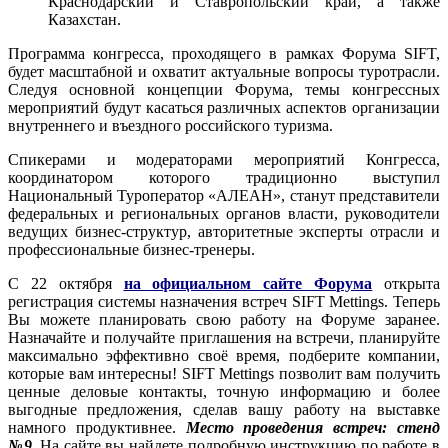
Краснодарский и Ставропольский край, а также
Казахстан.
Программа конгресса, проходящего в рамках Форума SIFT,
будет масштабной и охватит актуальные вопросы туротрасли.
Следуя основной концепции Форума, темы конгрессных
мероприятий будут касаться различных аспектов организации
внутреннего и въездного российского туризма.
Спикерами и модераторами мероприятий Конгресса,
координатором которого традиционно выступил
Национальный Туроператор «АЛЕАН», станут представители
федеральных и региональных органов власти, руководители
ведущих бизнес-структур, авторитетные эксперты отрасли и
профессиональные бизнес-тренеры.
С 22 октября
на официальном сайте Форума
открыта
регистрация системы назначения встреч SIFT Mettings. Теперь
Вы можете планировать свою работу на Форуме заранее.
Назначайте и получайте приглашения на встречи, планируйте
максимально эффективно своё время, подберите компании,
которые вам интересны! SIFT Mettings позволит вам получить
ценные деловые контакты, точную информацию и более
выгодные предложения, сделав вашу работу на выставке
намного продуктивнее.
Место проведения встреч: стенд
№9
.
На сайте вы найдете подробную инструкцию по работе в