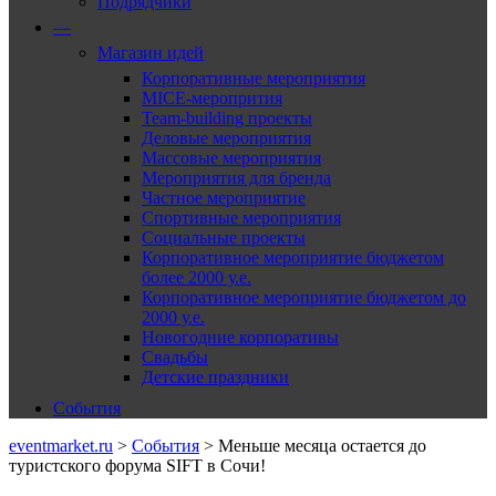
Подрядчики
—
Магазин идей
Корпоративные мероприятия
MICE-меропрития
Team-building проекты
Деловые мероприятия
Массовые мероприятия
Мероприятия для бренда
Частное мероприятие
Спортивные мероприятия
Социальные проекты
Корпоративное мероприятие бюджетом
более 2000 у.е.
Корпоративное мероприятие бюджетом до
2000 у.е.
Новогодние корпоративы
Свадьбы
Детские праздники
События
eventmarket.ru
>
События
>
Меньше месяца остается до
туристского форума SIFT в Сочи!