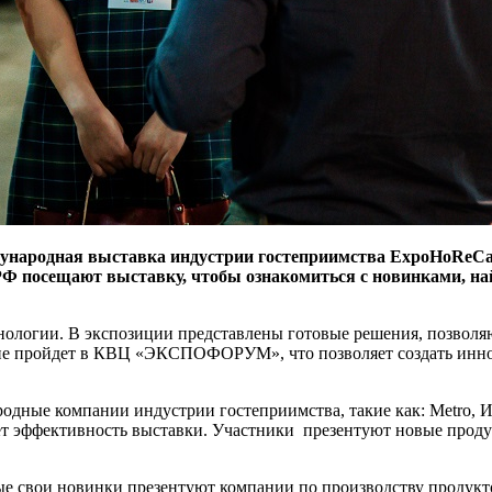
дународная выставка индустрии гостеприимства ExpoHoReCa 
РФ посещают выставку, чтобы ознакомиться с новинками, на
хнологии. В экспозиции представлены готовые решения, позволя
ятие пройдет в КВЦ «ЭКСПОФОРУМ», что позволяет создать ин
одные компании индустрии гостеприимства, такие как: Metro, 
ет эффективность выставки. Участники презентуют новые продук
е свои новинки презентуют компании по производству продуктов