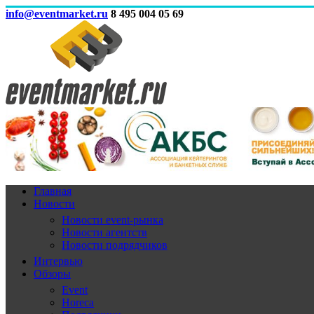
info@eventmarket.ru
8 495 004 05 69
Главная
Новости
Новости event-рынка
Новости агентств
Новости подрядчиков
Интервью
Обзоры
Event
Horeca