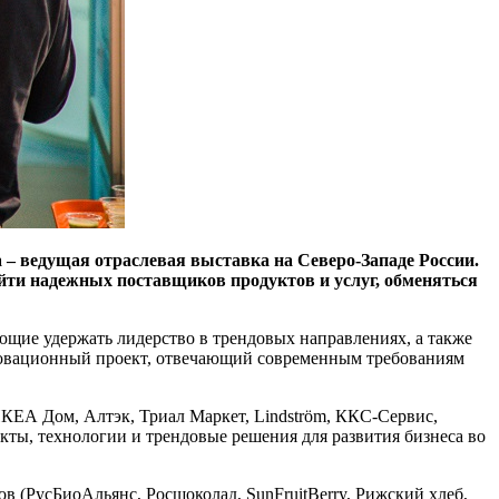
– ведущая отраслевая выставка на Северо-Западе России.
йти надежных поставщиков продуктов и услуг, обменяться
ющие удержать лидерство в трендовых направлениях, а также
новационный проект, отвечающий современным требованиям
ИКЕА Дом, Алтэк, Триал Маркет, Lindström, ККС-Сервис,
ты, технологии и трендовые решения для развития бизнеса во
 (РусБиоАльянс, Росшоколад, SunFruitBerry, Рижский хлеб,