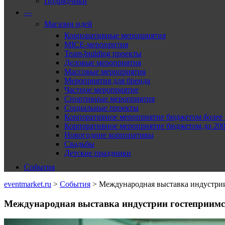
Подрядчики
—
Магазин идей
Корпоративные мероприятия
MICE-меропрития
Team-building проекты
Деловые мероприятия
Массовые мероприятия
Мероприятия для бренда
Частное мероприятие
Спортивные мероприятия
Социальные проекты
Корпоративное мероприятие бюджетом более 2
Корпоративное мероприятие бюджетом до 2000
Новогодние корпоративы
Свадьбы
Детские праздники
События
eventmarket.ru
>
События
>
Международная выставка индустри
Международная выставка индустрии гостеприим