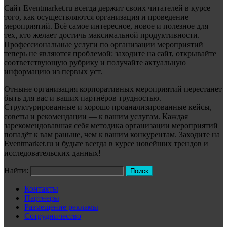
Сайт Eventmarket.ru всегда держит своих читателей в курсе
того, как осуществляются организация и проведение
мероприятий. Всё самое интересное, новое и полезное для
тех, кто желает достичь максимальной продуктивности.
Профессиональные услуги по организации мероприятий
теперь не являются проблемой: заходите на сайт, открывайте
соответствующую рубрику и получайте актуальную
информацию из первых уст.
Отныне организация корпоративных мероприятий перестанет
быть для вас и ваших партнёров трудностью.
Структурированные и хорошо проанализированные кейсы,
советы и рекомендации — к вашим услугам. Каждая
зарекомендовавшая себя методика организации мероприятий
попадёт к вам раньше, чем к вашим конкурентам. Заходите на
Eventmarket.ru и будьте всегда в курсе новейших трендов и
исследовательских данных!
Найти:
Контакты
Партнеры
Размещение рекламы
Сотрудничество