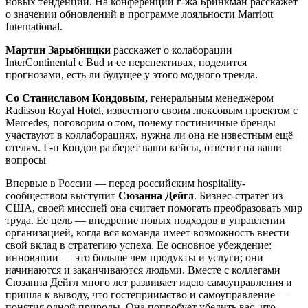
новых тенденций. На конференции г-жа Бринкман расскажет
о значении обновлений в программе лояльности Marriott
International.
Мартин Зарыбницки
расскажет о колаборации
InterContinental с Bud и ее перспективах, поделится
прогнозами, есть ли будущее у этого модного тренда.
Со Станиславом Кондовым,
генеральным менеджером
Radisson Royal Hotel, известного своим люксовым проектом с
Mercedes, поговорим о том, почему гостиничные бренды
участвуют в коллаборациях, нужна ли она не известным ещё
отелям. Г-н Кондов разберет ваши кейсы, ответит на ваши
вопросы
Впервые в России — перед российским hospitality-
сообществом выступит
Сюзанна Дейгл
. Бизнес-стратег из
США, своей миссией она считает помогать преобразовать мир
труда. Ее цель — внедрение новых подходов в управлении
организацией, когда вся команда имеет возможность внести
свой вклад в стратегию успеха. Ее основное убеждение:
инновации — это больше чем продукты и услуги; они
начинаются и заканчиваются людьми. Вместе с коллегами
Сюзанна Дейгл много лет развивает идею самоуправления и
пришла к выводу, что гостеприимство и самоуправление —
понятия одной природы. Она попробует убедить вас, что