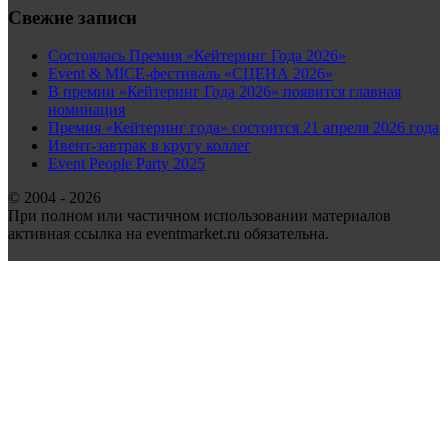
Свежие записи
Состоялась Премия «Кейтеринг Года 2026»
Event & MICE-фестиваль «СЦЕНА 2026»
В премии «Кейтеринг Года 2026» появится главная
номинация
Премия «Кейтеринг года» состоится 21 апреля 2026 года
Ивент-завтрак в кругу коллег
Event People Party 2025
© 2004 - 2026
При полном или частичном использовании материалов
активная ссылка на eventmarket.ru обязательна.