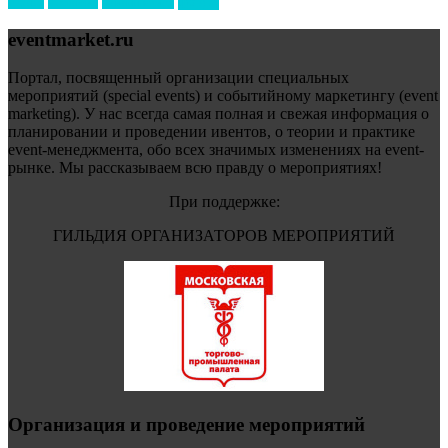
форум
туризм
фестиваль
филипп котлер
eventmarket.ru
Портал, посвященный организации специальных
мероприятий (special events) и событийному маркетингу (event
marketing). У нас всегда самая полная и свежая информация о
планировании и проведении ивентов, о теории и практике
event-менеджмента, обо всех значимых изменениях на event-
рынке. Мы рассказываем всю правду о мероприятиях!
При поддержке:
ГИЛЬДИЯ ОРГАНИЗАТОРОВ МЕРОПРИЯТИЙ
Организация и проведение мероприятий