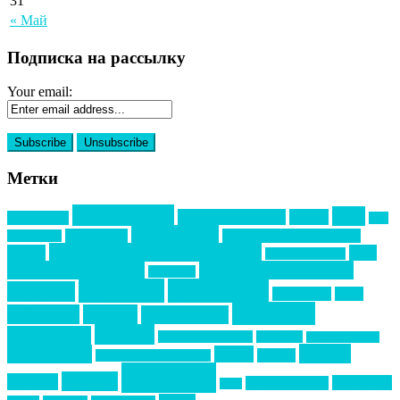
31
« Май
Подписка на рассылку
Your email:
Метки
event премия
mice
global event forum
horeca
event-прорыв
PR в
Золотой пазл
Top marketing
Информационное партнерство
секторе B2B
Премия СТОЛИЧНЫЙ БАНКЕТ
НАОМ
акмр
Премия Созвездие
бизнес-мероприятия
выездные мероприятия
ведомости
интервью
интересное
выставки
интурмаркет
кейсы
маркетинг
кейтеринг
конкурс
конференция
новости
менеджмент
новости подрядчиков
новый год
новый год экспо
премия
образование
отдых
подарки
организация мероприятий
события
свадьбы
реклама
технологии
спортивный ивент
сочи