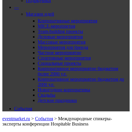
Подрядчики
—
Магазин идей
Корпоративные мероприятия
MICE-меропрития
Team-building проекты
Деловые мероприятия
Массовые мероприятия
Мероприятия для бренда
Частное мероприятие
Спортивные мероприятия
Социальные проекты
Корпоративное мероприятие бюджетом
более 2000 у.е.
Корпоративное мероприятие бюджетом до
2000 у.е.
Новогодние корпоративы
Свадьбы
Детские праздники
События
eventmarket.ru
>
События
>
Международные спикеры-
эксперты конференции Hospitable Business