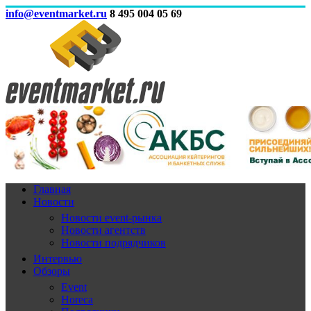
info@eventmarket.ru
8 495 004 05 69
Главная
Новости
Новости event-рынка
Новости агентств
Новости подрядчиков
Интервью
Обзоры
Event
Horeca