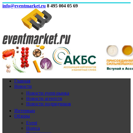
info@eventmarket.ru
8 495 004 05 69
Главная
Новости
Новости event-рынка
Новости агентств
Новости подрядчиков
Интервью
Обзоры
Event
Horeca