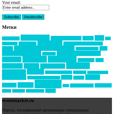
Your email:
Метки
event премия
mice
global event forum
horeca
event-прорыв
PR в
Золотой пазл
Top marketing
Информационное партнерство
секторе B2B
Премия СТОЛИЧНЫЙ БАНКЕТ
НАОМ
акмр
Премия Созвездие
бизнес-мероприятия
выездные мероприятия
ведомости
интервью
интересное
выставки
интурмаркет
кейсы
маркетинг
кейтеринг
конкурс
конференция
новости
менеджмент
новости подрядчиков
новый год
новый год экспо
премия
образование
отдых
подарки
организация мероприятий
события
свадьбы
реклама
технологии
спортивный ивент
сочи
форум
туризм
фестиваль
филипп котлер
eventmarket.ru
Портал, посвященный организации специальных