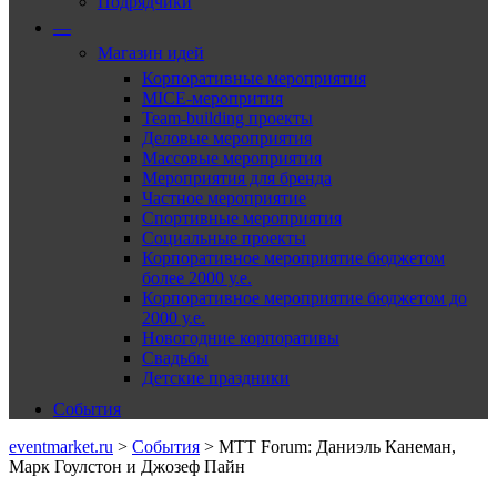
Подрядчики
—
Магазин идей
Корпоративные мероприятия
MICE-меропрития
Team-building проекты
Деловые мероприятия
Массовые мероприятия
Мероприятия для бренда
Частное мероприятие
Спортивные мероприятия
Социальные проекты
Корпоративное мероприятие бюджетом
более 2000 у.е.
Корпоративное мероприятие бюджетом до
2000 у.е.
Новогодние корпоративы
Свадьбы
Детские праздники
События
eventmarket.ru
>
События
>
MTT Forum: Даниэль Канеман,
Марк Гоулстон и Джозеф Пайн