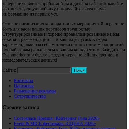
теперь не являются проблемой: заходите на сайт, открывайте
соответствующую рубрику и получайте актуальную
информацию из первых уст.
Отныне организация корпоративных мероприятий перестанет
быть для вас и ваших партнёров трудностью.
Структурированные и хорошо проанализированные кейсы,
советы и рекомендации — к вашим услугам. Каждая
зарекомендовавшая себя методика организации мероприятий
попадёт к вам раньше, чем к вашим конкурентам. Заходите на
Eventmarket.ru и будьте всегда в курсе новейших трендов и
исследовательских данных!
Найти:
Контакты
Партнеры
Размещение рекламы
Сотрудничество
Свежие записи
Состоялась Премия «Кейтеринг Года 2026»
Event & MICE-фестиваль «СЦЕНА 2026»
В премии «Кейтеринг Года 2026» появится главная