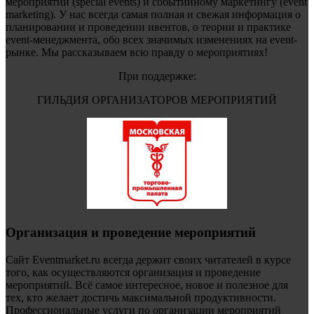
мероприятий (special events) и событийному маркетингу (event
marketing). У нас всегда самая полная и свежая информация о
планировании и проведении ивентов, о теории и практике
event-менеджмента, обо всех значимых изменениях на event-
рынке. Мы рассказываем всю правду о мероприятиях!
При поддержке:
ГИЛЬДИЯ ОРГАНИЗАТОРОВ МЕРОПРИЯТИЙ
Организация и проведение мероприятий
Сайт Eventmarket.ru всегда держит своих читателей в курсе
того, как осуществляются организация и проведение
мероприятий. Всё самое интересное, новое и полезное для
тех, кто желает достичь максимальной продуктивности.
Профессиональные услуги по организации мероприятий