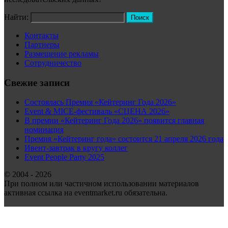
Найти:
Контакты
Партнеры
Размещение рекламы
Сотрудничество
Свежие записи
Состоялась Премия «Кейтеринг Года 2026»
Event & MICE-фестиваль «СЦЕНА 2026»
В премии «Кейтеринг Года 2026» появится главная
номинация
Премия «Кейтеринг года» состоится 21 апреля 2026 года
Ивент-завтрак в кругу коллег
Event People Party 2025
© 2004 - 2026
При полном или частичном использовании материалов
активная ссылка на eventmarket.ru обязательна.