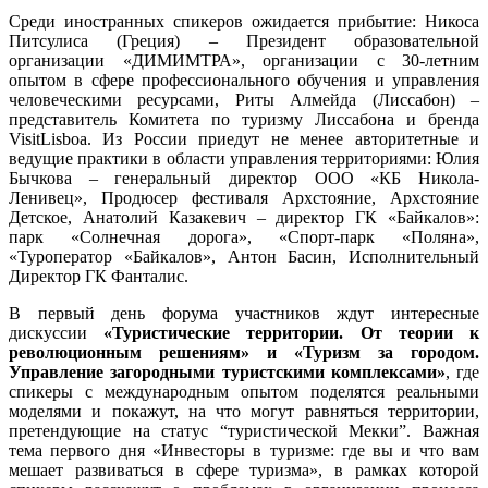
Среди иностранных спикеров ожидается прибытие: Никоса
Питсулиса (Греция) – Президент образовательной
организации «ДИМИМТРА», организации с 30-летним
опытом в сфере профессионального обучения и управления
человеческими ресурсами, Риты Алмейда (Лиссабон) –
представитель Комитета по туризму Лиссабона и бренда
VisitLisboa. Из России приедут не менее авторитетные и
ведущие практики в области управления территориями: Юлия
Бычкова – генеральный директор ООО «КБ Никола-
Ленивец», Продюсер фестиваля Архстояние, Архстояние
Детское, Анатолий Казакевич – директор ГК «Байкалов»:
парк «Солнечная дорога», «Спорт-парк «Поляна»,
«Туроператор «Байкалов», Антон Басин, Исполнительный
Директор ГК Фанталис.
В первый день форума участников ждут интересные
дискуссии
«Туристические территории. От теории к
революционным решениям» и «Туризм за городом.
Управление загородными туристскими комплексами»
, где
спикеры с международным опытом поделятся реальными
моделями и покажут, на что могут равняться территории,
претендующие на статус “туристической Мекки”. Важная
тема первого дня «Инвесторы в туризме: где вы и что вам
мешает развиваться в сфере туризма», в рамках которой