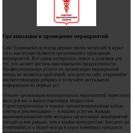
Организация и проведение мероприятий
Сайт Eventmarket.ru всегда держит своих читателей в курсе
того, как осуществляются организация и проведение
мероприятий. Всё самое интересное, новое и полезное для
тех, кто желает достичь максимальной продуктивности.
Профессиональные услуги по организации мероприятий
теперь не являются проблемой: заходите на сайт, открывайте
соответствующую рубрику и получайте актуальную
информацию из первых уст.
Отныне организация корпоративных мероприятий перестанет
быть для вас и ваших партнёров трудностью.
Структурированные и хорошо проанализированные кейсы,
советы и рекомендации — к вашим услугам. Каждая
зарекомендовавшая себя методика организации мероприятий
попадёт к вам раньше, чем к вашим конкурентам. Заходите на
Eventmarket.ru и будьте всегда в курсе новейших трендов и
исследовательских данных!