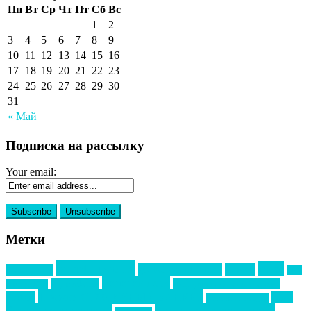
Пн
Вт
Ср
Чт
Пт
Сб
Вс
1
2
3
4
5
6
7
8
9
10
11
12
13
14
15
16
17
18
19
20
21
22
23
24
25
26
27
28
29
30
31
« Май
Подписка на рассылку
Your email:
Метки
event премия
mice
global event forum
horeca
event-прорыв
PR в
Золотой пазл
Top marketing
Информационное партнерство
секторе B2B
Премия СТОЛИЧНЫЙ БАНКЕТ
НАОМ
акмр
Премия Созвездие
бизнес-мероприятия
выездные мероприятия