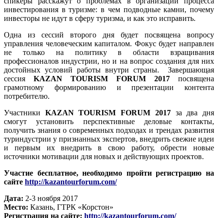
спикеры расскажут о проблемах в организации процесса
инвестирования в туризме: в чем подводные камни, почему
инвесторы не идут в сферу туризма, и как это исправить.
Одна из сессий второго дня будет посвящена вопросу
управления человеческим капиталом. Фокус будет направлен
не только на политику в области взращивания
профессионалов индустрии, но и на вопрос создания для них
достойных условий работы внутри страны. Завершающая
сессия
KAZAN
TOURISM
FORUM
2017
посвящена
грамотному формированию и презентации контента
потребителю.
Участники
KAZAN
TOURISM
FORUM 2017
за два дня
смогут установить перспективные деловые контакты,
получить знания о современных подходах и трендах развития
туриндустрии у признанных экспертов, внедрить свежие идеи
и первым их внедрить в свою работу, обрести новые
источники мотивации для новых и действующих проектов.
Участие бесплатное, необходимо пройти регистрацию на
сайте
http://kazantourforum.com/
Дата:
2-3 ноября 2017
Место:
Казань, ГТРК «Корстон»
Регистрация на сайте:
http://kazantourforum.com/