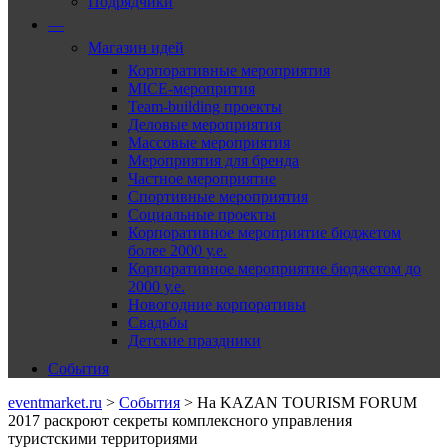
Подрядчики
—
Магазин идей
Корпоративные мероприятия
MICE-меропрития
Team-building проекты
Деловые мероприятия
Массовые мероприятия
Мероприятия для бренда
Частное мероприятие
Спортивные мероприятия
Социальные проекты
Корпоративное мероприятие бюджетом
более 2000 у.е.
Корпоративное мероприятие бюджетом до
2000 у.е.
Новогодние корпоративы
Свадьбы
Детские праздники
События
eventmarket.ru
>
События
>
На KAZAN TOURISM FORUM
2017 раскроют секреты комплексного управления
туристскими территориями