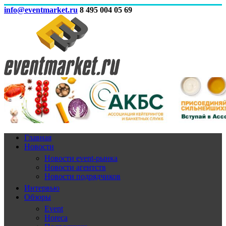
info@eventmarket.ru
8 495 004 05 69
Главная
Новости
Новости event-рынка
Новости агентств
Новости подрядчиков
Интервью
Обзоры
Event
Horeca