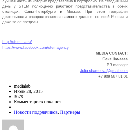
лучшая часть из которых представлена в портфолио. На сегодняшний
день у STEM полноценно работают представительства в обеих
столицах: Санкт-Петербурге и Москве. При этом география
деятельности распространяется намного дальше: по всей России и
даже за ее пределы.
http
://
stem
—
a
.
ru
/
https
://
www
.
facebook
.
com
/
stemagency
MEDIA CONTACT:
Юлия
Шамеева
PR manager
Julia.shameeva@gmail.com
+7 909 587 81 01
medialab
Июль 28, 2015
3679
Комментариев пока нет
Новости подрядчиков
,
Партнеры