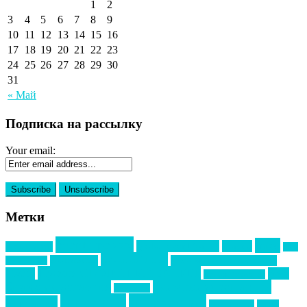
1
2
3
4
5
6
7
8
9
10
11
12
13
14
15
16
17
18
19
20
21
22
23
24
25
26
27
28
29
30
31
« Май
Подписка на рассылку
Your email:
Метки
event премия
mice
global event forum
horeca
event-прорыв
PR в
Золотой пазл
Top marketing
Информационное партнерство
секторе B2B
Премия СТОЛИЧНЫЙ БАНКЕТ
НАОМ
акмр
Премия Созвездие
бизнес-мероприятия
выездные мероприятия
ведомости
интервью
интересное
выставки
интурмаркет
кейсы