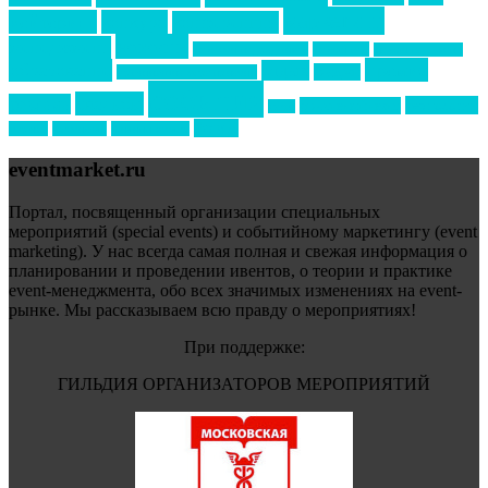
маркетинг
кейтеринг
конкурс
конференция
новости
менеджмент
новости подрядчиков
новый год
новый год экспо
премия
образование
отдых
подарки
организация мероприятий
события
свадьбы
реклама
технологии
спортивный ивент
сочи
форум
туризм
фестиваль
филипп котлер
eventmarket.ru
Портал, посвященный организации специальных
мероприятий (special events) и событийному маркетингу (event
marketing). У нас всегда самая полная и свежая информация о
планировании и проведении ивентов, о теории и практике
event-менеджмента, обо всех значимых изменениях на event-
рынке. Мы рассказываем всю правду о мероприятиях!
При поддержке:
ГИЛЬДИЯ ОРГАНИЗАТОРОВ МЕРОПРИЯТИЙ