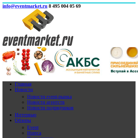
info@eventmarket.ru
8 495 004 05 69
Главная
Новости
Новости event-рынка
Новости агентств
Новости подрядчиков
Интервью
Обзоры
Event
Horeca