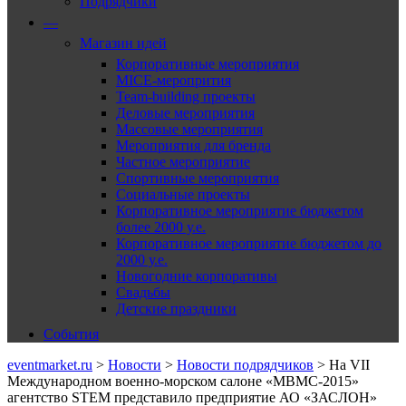
Подрядчики
—
Магазин идей
Корпоративные мероприятия
MICE-меропрития
Team-building проекты
Деловые мероприятия
Массовые мероприятия
Мероприятия для бренда
Частное мероприятие
Спортивные мероприятия
Социальные проекты
Корпоративное мероприятие бюджетом
более 2000 у.е.
Корпоративное мероприятие бюджетом до
2000 у.е.
Новогодние корпоративы
Свадьбы
Детские праздники
События
eventmarket.ru
>
Новости
>
Новости подрядчиков
>
На VII
Международном военно-морском салоне «МВМС-2015»
агентство STEM представило предприятие АО «ЗАСЛОН»