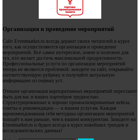
Организация и проведение мероприятий
Сайт Eventmarket.ru всегда держит своих читателей в курсе
того, как осуществляются организация и проведение
мероприятий. Всё самое интересное, новое и полезное для
тех, кто желает достичь максимальной продуктивности.
Профессиональные услуги по организации мероприятий
теперь не являются проблемой: заходите на сайт, открывайте
соответствующую рубрику и получайте актуальную
информацию из первых уст.
Отныне организация корпоративных мероприятий перестанет
быть для вас и ваших партнёров трудностью.
Структурированные и хорошо проанализированные кейсы,
советы и рекомендации — к вашим услугам. Каждая
зарекомендовавшая себя методика организации мероприятий
попадёт к вам раньше, чем к вашим конкурентам. Заходите на
Eventmarket.ru и будьте всегда в курсе новейших трендов и
исследовательских данных!