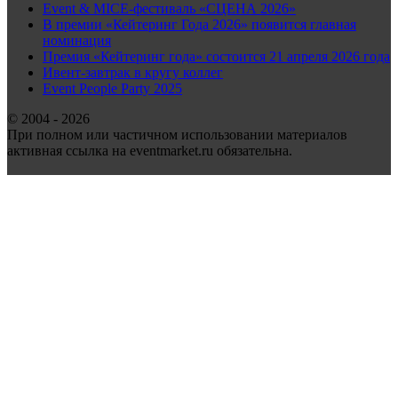
Event & MICE-фестиваль «СЦЕНА 2026»
В премии «Кейтеринг Года 2026» появится главная
номинация
Премия «Кейтеринг года» состоится 21 апреля 2026 года
Ивент-завтрак в кругу коллег
Event People Party 2025
© 2004 - 2026
При полном или частичном использовании материалов
активная ссылка на eventmarket.ru обязательна.