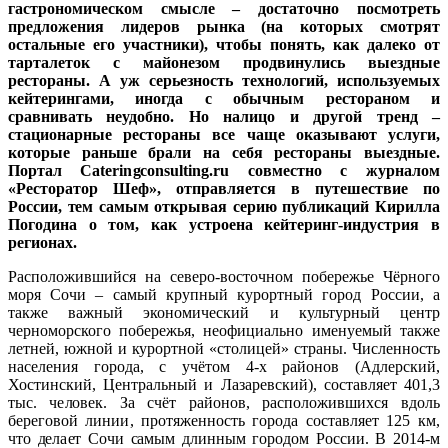
гастрономическом смысле – достаточно посмотреть
предложения лидеров рынка (на которых смотрят
остальные его участники), чтобы понять, как далеко от
тарталеток с майонезом продвинулись выездные
рестораны. А уж серьезность технологий, используемых
кейтерингами, иногда с обычным рестораном и
сравнивать неудобно. Но налицо и другой тренд –
стационарные рестораны все чаще оказывают услуги,
которые раньше брали на себя рестораны выездные.
Портал Cateringconsulting.ru совместно с журналом
«Ресторатор Шеф», отправляется в путешествие по
России, тем самым открывая серию публикаций Кирилла
Погодина о том, как устроена кейтеринг-индустрия в
регионах.
Расположившийся на северо-восточном побережье Чёрного
моря Сочи – самый крупный курортный город России, а
также важный экономический и культурный центр
черноморского побережья, неофициально именуемый также
летней, южной и курортной «столицей» страны. Численность
населения города, с учётом 4-х районов (Адлерский,
Хостинский, Центральный и Лазаревский), составляет 401,3
тыс. человек. За счёт районов, расположившихся вдоль
береговой линии, протяженность города составляет 125 км,
что делает Сочи самым длинным городом России. В 2014-м