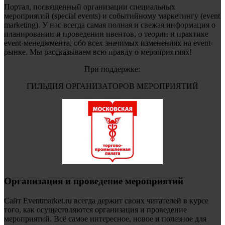
Портал, посвященный организации специальных
мероприятий (special events) и событийному маркетингу (event
marketing). У нас всегда самая полная и свежая информация о
планировании и проведении ивентов, о теории и практике
event-менеджмента, обо всех значимых изменениях на event-
рынке. Мы рассказываем всю правду о мероприятиях!
При поддержке:
ГИЛЬДИЯ ОРГАНИЗАТОРОВ МЕРОПРИЯТИЙ
Организация и проведение мероприятий
Сайт Eventmarket.ru всегда держит своих читателей в курсе
того, как осуществляются организация и проведение
мероприятий. Всё самое интересное, новое и полезное для