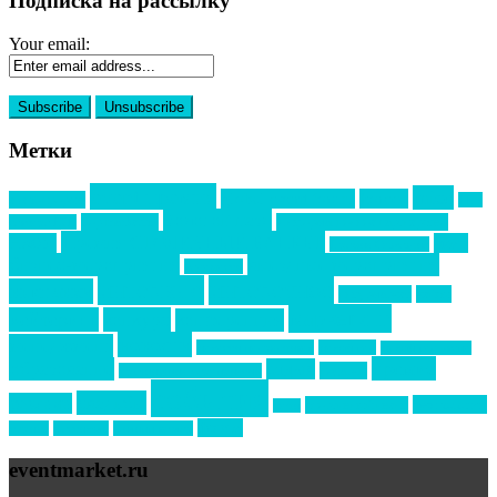
Подписка на рассылку
Your email:
Метки
event премия
mice
global event forum
horeca
event-прорыв
PR в
Золотой пазл
Top marketing
Информационное партнерство
секторе B2B
Премия СТОЛИЧНЫЙ БАНКЕТ
НАОМ
акмр
Премия Созвездие
бизнес-мероприятия
выездные мероприятия
ведомости
интервью
интересное
выставки
интурмаркет
кейсы
маркетинг
кейтеринг
конкурс
конференция
новости
менеджмент
новости подрядчиков
новый год
новый год экспо
премия
образование
отдых
подарки
организация мероприятий
события
свадьбы
реклама
технологии
спортивный ивент
сочи
форум
туризм
фестиваль
филипп котлер
eventmarket.ru