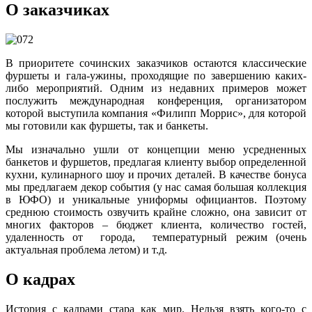
О заказчиках
В приоритете сочинских заказчиков остаются классические
фуршеты и гала-ужины, проходящие по завершению каких-
либо мероприятий. Одним из недавних примеров может
послужить международная конференция, организатором
которой выступила компания «Филипп Моррис», для которой
мы готовили как фуршеты, так и банкеты.
Мы изначально ушли от концепции меню усредненных
банкетов и фуршетов, предлагая клиенту выбор определенной
кухни, кулинарного шоу и прочих деталей. В качестве бонуса
мы предлагаем декор события (у нас самая большая коллекция
в ЮФО) и уникальные униформы официантов. Поэтому
среднюю стоимость озвучить крайне сложно, она зависит от
многих факторов – бюджет клиента, количество гостей,
удаленность от города, температурный режим (очень
актуальная проблема летом) и т.д.
О кадрах
История с кадрами стара как мир. Нельзя взять кого-то с