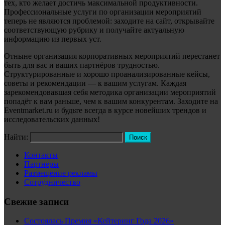
тех, кто желает достичь максимальной продуктивности.
Профессиональные услуги по организации мероприятий
теперь не являются проблемой: заходите на сайт, открывайте
соответствующую рубрику и получайте актуальную
информацию из первых уст.
Отныне организация корпоративных мероприятий перестанет
быть для вас и ваших партнёров трудностью.
Структурированные и хорошо проанализированные кейсы,
советы и рекомендации — к вашим услугам. Каждая
зарекомендовавшая себя методика организации мероприятий
попадёт к вам раньше, чем к вашим конкурентам. Заходите на
Eventmarket.ru и будьте всегда в курсе новейших трендов и
исследовательских данных!
Найти:
Контакты
Партнеры
Размещение рекламы
Сотрудничество
Свежие записи
Состоялась Премия «Кейтеринг Года 2026»