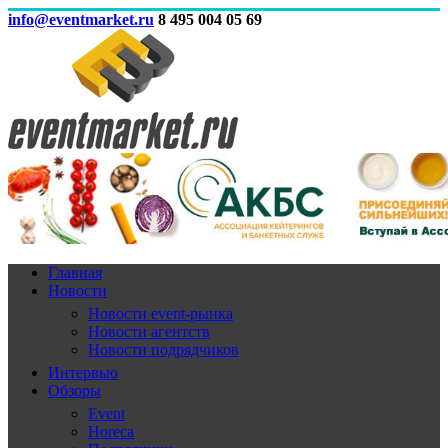
info@eventmarket.ru
8 495 004 05 69
Главная
Новости
Новости event-рынка
Новости агентств
Новости подрядчиков
Интервью
Обзоры
Event
Horeca