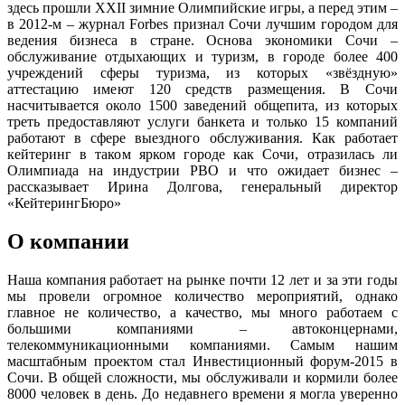
здесь прошли XXII зимние Олимпийские игры, а перед этим –
в 2012-м – журнал Forbes признал Сочи лучшим городом для
ведения бизнеса в стране. Основа экономики Сочи –
обслуживание отдыхающих и туризм, в городе более 400
учреждений сферы туризма, из которых «звёздную»
аттестацию имеют 120 средств размещения. В Сочи
насчитывается около 1500 заведений общепита, из которых
треть предоставляют услуги банкета и только 15 компаний
работают в сфере выездного обслуживания. Как работает
кейтеринг в таком ярком городе как Сочи, отразилась ли
Олимпиада на индустрии РВО и что ожидает бизнес –
рассказывает Ирина Долгова, генеральный директор
«КейтерингБюро»
О компании
Наша компания работает на рынке почти 12 лет и за эти годы
мы провели огромное количество мероприятий, однако
главное не количество, а качество, мы много работаем с
большими компаниями – автоконцернами,
телекоммуникационными компаниями. Самым нашим
масштабным проектом стал Инвестиционный форум-2015 в
Сочи. В общей сложности, мы обслуживали и кормили более
8000 человек в день. До недавнего времени я могла уверенно