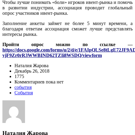
Чтобы лучше понимать «боли» игроков ивент-рынка и помочь
в развитии индустрии, ассоциация проводит глобальный
опрос участников ивент-рынка.
Заполнение анкеты займет не более 5 минут времени, а
благодаря ответам ассоциация сможет лучше представлять
интересы рынка.
Пройти опрос можно по ссылке —
https://docs.google.com/forms/u/2/d/e/1FAIpQLSe8tLgE72JF
vjF9Zr0rR3WWBIND62TZIi8WSDQ/viewform
Наталия Жарова
Декабрь 26, 2018
1775
Комментариев пока нет
события
События
Наталия Жарова