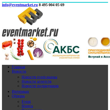
info@eventmarket.ru
8 495 004 05 69
Главная
Новости
Новости event-рынка
Новости агентств
Новости подрядчиков
Интервью
Обзоры
Event
Horeca