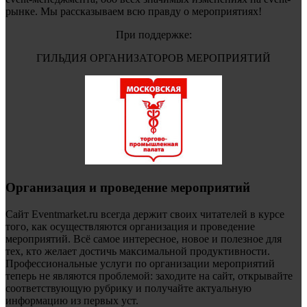
рынке. Мы рассказываем всю правду о мероприятиях!
При поддержке:
ГИЛЬДИЯ ОРГАНИЗАТОРОВ МЕРОПРИЯТИЙ
Организация и проведение мероприятий
Сайт Eventmarket.ru всегда держит своих читателей в курсе
того, как осуществляются организация и проведение
мероприятий. Всё самое интересное, новое и полезное для
тех, кто желает достичь максимальной продуктивности.
Профессиональные услуги по организации мероприятий
теперь не являются проблемой: заходите на сайт, открывайте
соответствующую рубрику и получайте актуальную
информацию из первых уст.