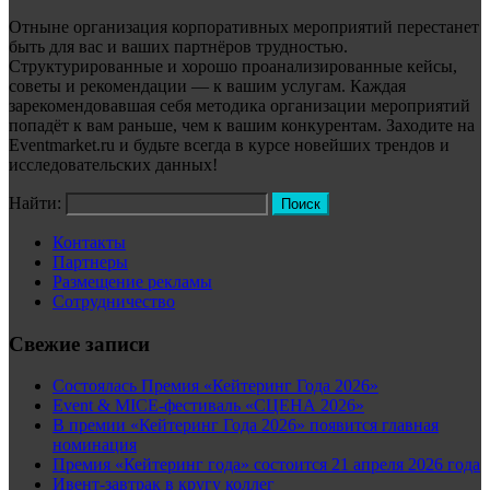
Отныне организация корпоративных мероприятий перестанет
быть для вас и ваших партнёров трудностью.
Структурированные и хорошо проанализированные кейсы,
советы и рекомендации — к вашим услугам. Каждая
зарекомендовавшая себя методика организации мероприятий
попадёт к вам раньше, чем к вашим конкурентам. Заходите на
Eventmarket.ru и будьте всегда в курсе новейших трендов и
исследовательских данных!
Найти:
Контакты
Партнеры
Размещение рекламы
Сотрудничество
Свежие записи
Состоялась Премия «Кейтеринг Года 2026»
Event & MICE-фестиваль «СЦЕНА 2026»
В премии «Кейтеринг Года 2026» появится главная
номинация
Премия «Кейтеринг года» состоится 21 апреля 2026 года
Ивент-завтрак в кругу коллег