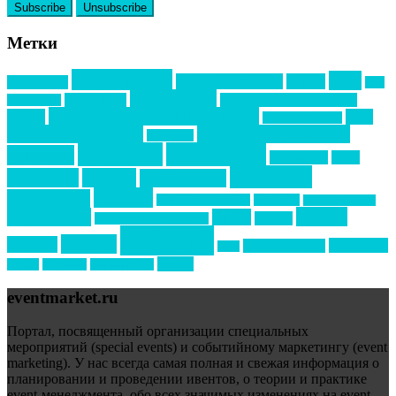
Метки
event премия
mice
global event forum
horeca
event-прорыв
PR в
Золотой пазл
Top marketing
Информационное партнерство
секторе B2B
Премия СТОЛИЧНЫЙ БАНКЕТ
НАОМ
акмр
Премия Созвездие
бизнес-мероприятия
выездные мероприятия
ведомости
интервью
интересное
выставки
интурмаркет
кейсы
маркетинг
кейтеринг
конкурс
конференция
новости
менеджмент
новости подрядчиков
новый год
новый год экспо
премия
образование
отдых
подарки
организация мероприятий
события
свадьбы
реклама
технологии
спортивный ивент
сочи
форум
туризм
фестиваль
филипп котлер
eventmarket.ru
Портал, посвященный организации специальных
мероприятий (special events) и событийному маркетингу (event
marketing). У нас всегда самая полная и свежая информация о
планировании и проведении ивентов, о теории и практике
event-менеджмента, обо всех значимых изменениях на event-