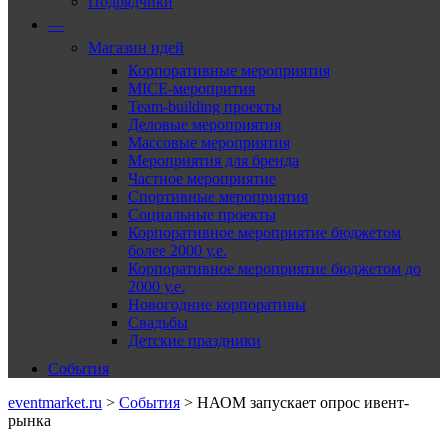
Подрядчики
—
Магазин идей
Корпоративные мероприятия
MICE-меропрития
Team-building проекты
Деловые мероприятия
Массовые мероприятия
Мероприятия для бренда
Частное мероприятие
Спортивные мероприятия
Социальные проекты
Корпоративное мероприятие бюджетом
более 2000 у.е.
Корпоративное мероприятие бюджетом до
2000 у.е.
Новогодние корпоративы
Свадьбы
Детские праздники
События
eventmarket.ru
>
События
>
НАОМ запускает опрос ивент-
рынка