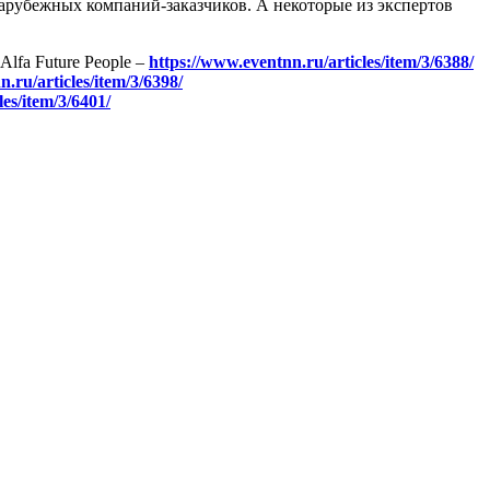
зарубежных компаний-заказчиков. А некоторые из экспертов
Alfa Future People –
https://www.eventnn.ru/articles/item/3/6388/
.ru/articles/item/3/6398/
es/item/3/6401/