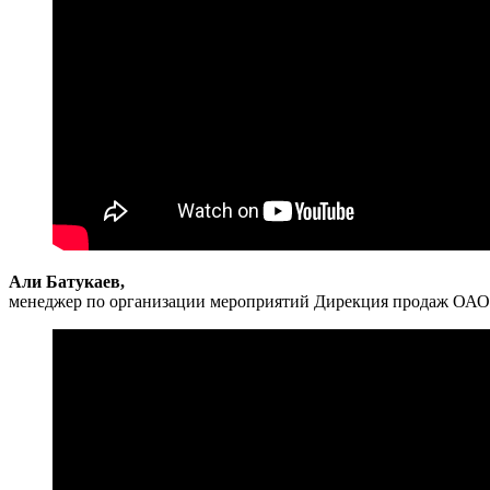
Али Батукаев,
менеджер по организации мероприятий Дирекция продаж ОАО