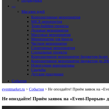
Подрядчики
—
Магазин идей
Корпоративные мероприятия
MICE-меропрития
Team-building проекты
Деловые мероприятия
Массовые мероприятия
Мероприятия для бренда
Частное мероприятие
Спортивные мероприятия
Социальные проекты
Корпоративное мероприятие бюджетом более 2
Корпоративное мероприятие бюджетом до 2000
Новогодние корпоративы
Свадьбы
Детские праздники
События
eventmarket.ru
>
События
>
Не опоздайте! Приём заявок на «Ev
Не опоздайте! Приём заявок на «Event-Прорыв» д