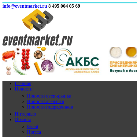
info@eventmarket.ru
8 495 004 05 69
Главная
Новости
Новости event-рынка
Новости агентств
Новости подрядчиков
Интервью
Обзоры
Event
Horeca