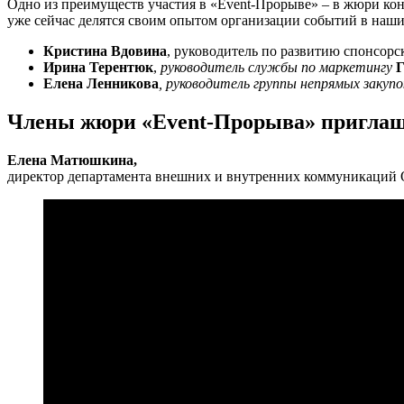
Одно из преимуществ участия в «Event-Прорыве» – в жюри кон
уже сейчас делятся своим опытом организации событий в наш
Кристина Вдовина
, руководитель по развитию спонсор
Ирина Терентюк
,
руководитель службы по маркетингу
Г
Елена Ленникова
, руководитель группы непрямых закуп
Члены жюри «Event-Прорыва» приглаш
Елена Матюшкина,
директор департамента внешних и внутренних коммуникаций