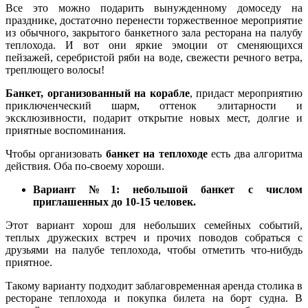
Все это можно подарить вынужденному домоседу на
празднике, достаточно перенести торжественное мероприятие
из обычного, закрытого банкетного зала ресторана на палубу
теплохода. И вот они яркие эмоции от сменяющихся
пейзажей, серебристой ряби на воде, свежести речного ветра,
треплющего волосы!
Банкет, организованный на корабле
, придаст мероприятию
приключенческий шарм, оттенок элитарности и
эксклюзивности, подарит открытие новых мест, долгие и
приятные воспоминания.
Чтобы организовать
банкет на теплоходе
есть два алгоритма
действия. Оба по-своему хороши.
Вариант №1: небольшой банкет с числом
приглашенных до 10-15 человек.
Этот вариант хорош для небольших семейных событий,
теплых дружеских встреч и прочих поводов собраться с
друзьями на палубе теплохода, чтобы отметить что-нибудь
приятное.
Такому варианту подходит заблаговременная аренда столика в
ресторане теплохода и покупка билета на борт судна. В