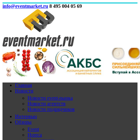
info@eventmarket.ru
8 495 004 05 69
Главная
Новости
Новости event-рынка
Новости агентств
Новости подрядчиков
Интервью
Обзоры
Event
Horeca