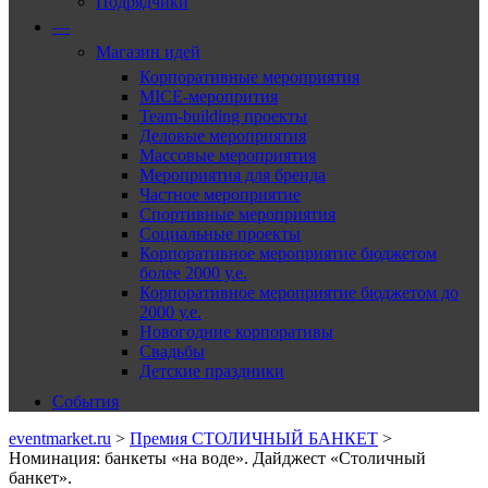
Подрядчики
—
Магазин идей
Корпоративные мероприятия
MICE-меропрития
Team-building проекты
Деловые мероприятия
Массовые мероприятия
Мероприятия для бренда
Частное мероприятие
Спортивные мероприятия
Социальные проекты
Корпоративное мероприятие бюджетом
более 2000 у.е.
Корпоративное мероприятие бюджетом до
2000 у.е.
Новогодние корпоративы
Свадьбы
Детские праздники
События
eventmarket.ru
>
Премия СТОЛИЧНЫЙ БАНКЕТ
>
Номинация: банкеты «на воде». Дайджест «Столичный
банкет».