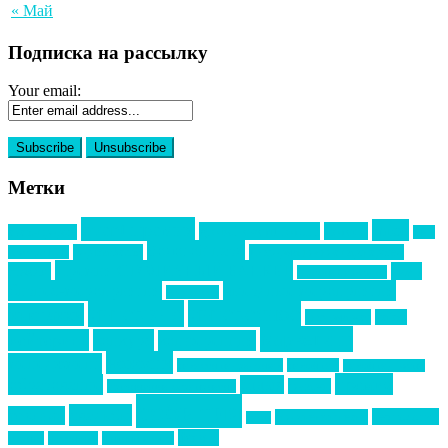
« Май
Подписка на рассылку
Your email:
Метки
event премия
mice
global event forum
horeca
event-прорыв
PR в
Золотой пазл
Top marketing
Информационное партнерство
секторе B2B
Премия СТОЛИЧНЫЙ БАНКЕТ
НАОМ
акмр
Премия Созвездие
бизнес-мероприятия
выездные мероприятия
ведомости
интервью
интересное
выставки
интурмаркет
кейсы
маркетинг
кейтеринг
конкурс
конференция
новости
менеджмент
новости подрядчиков
новый год
новый год экспо
премия
образование
отдых
подарки
организация мероприятий
события
свадьбы
реклама
технологии
спортивный ивент
сочи
форум
туризм
фестиваль
филипп котлер