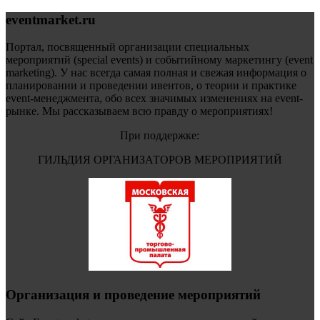
eventmarket.ru
Портал, посвященный организации специальных
мероприятий (special events) и событийному маркетингу (event
marketing). У нас всегда самая полная и свежая информация о
планировании и проведении ивентов, о теории и практике
event-менеджмента, обо всех значимых изменениях на event-
рынке. Мы рассказываем всю правду о мероприятиях!
При поддержке:
ГИЛЬДИЯ ОРГАНИЗАТОРОВ МЕРОПРИЯТИЙ
Организация и проведение мероприятий