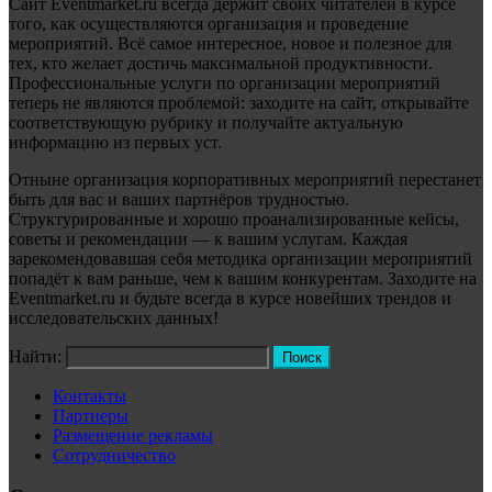
Сайт Eventmarket.ru всегда держит своих читателей в курсе
того, как осуществляются организация и проведение
мероприятий. Всё самое интересное, новое и полезное для
тех, кто желает достичь максимальной продуктивности.
Профессиональные услуги по организации мероприятий
теперь не являются проблемой: заходите на сайт, открывайте
соответствующую рубрику и получайте актуальную
информацию из первых уст.
Отныне организация корпоративных мероприятий перестанет
быть для вас и ваших партнёров трудностью.
Структурированные и хорошо проанализированные кейсы,
советы и рекомендации — к вашим услугам. Каждая
зарекомендовавшая себя методика организации мероприятий
попадёт к вам раньше, чем к вашим конкурентам. Заходите на
Eventmarket.ru и будьте всегда в курсе новейших трендов и
исследовательских данных!
Найти:
Контакты
Партнеры
Размещение рекламы
Сотрудничество