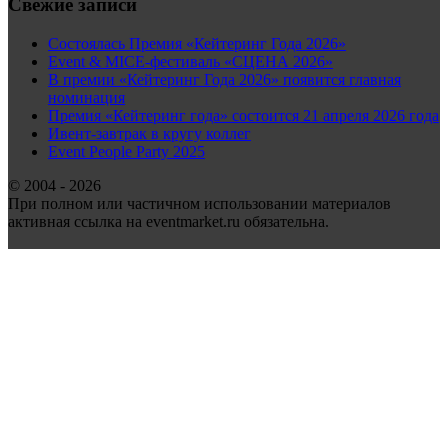
Свежие записи
Состоялась Премия «Кейтеринг Года 2026»
Event & MICE-фестиваль «СЦЕНА 2026»
В премии «Кейтеринг Года 2026» появится главная
номинация
Премия «Кейтеринг года» состоится 21 апреля 2026 года
Ивент-завтрак в кругу коллег
Event People Party 2025
© 2004 - 2026
При полном или частичном использовании материалов
активная ссылка на eventmarket.ru обязательна.