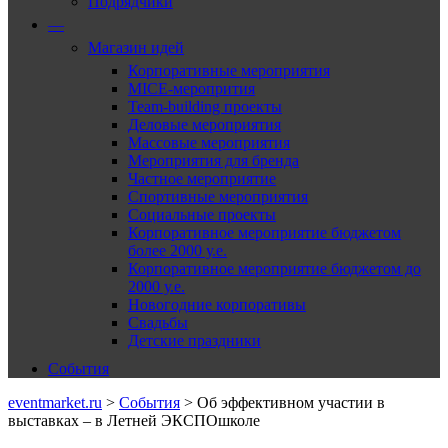
Подрядчики
—
Магазин идей
Корпоративные мероприятия
MICE-меропрития
Team-building проекты
Деловые мероприятия
Массовые мероприятия
Мероприятия для бренда
Частное мероприятие
Спортивные мероприятия
Социальные проекты
Корпоративное мероприятие бюджетом
более 2000 у.е.
Корпоративное мероприятие бюджетом до
2000 у.е.
Новогодние корпоративы
Свадьбы
Детские праздники
События
eventmarket.ru
>
События
>
Об эффективном участии в
выставках – в Летней ЭКСПОшколе