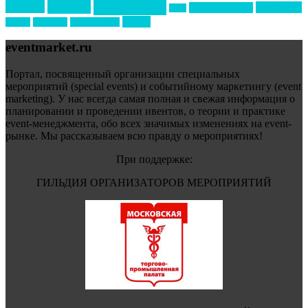
события
свадьбы
реклама
технологии
спортивный ивент
сочи
форум
туризм
фестиваль
филипп котлер
eventmarket.ru
Портал, посвященный организации специальных
мероприятий (special events) и событийному маркетингу (event
marketing). У нас всегда самая полная и свежая информация о
планировании и проведении ивентов, о теории и практике
event-менеджмента, обо всех значимых изменениях на event-
рынке. Мы рассказываем всю правду о мероприятиях!
При поддержке:
ГИЛЬДИЯ ОРГАНИЗАТОРОВ МЕРОПРИЯТИЙ