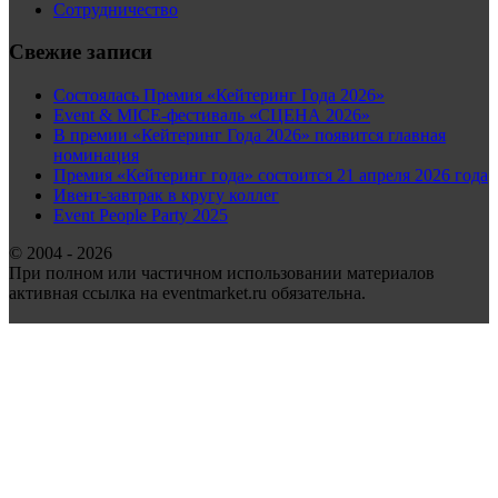
Сотрудничество
Свежие записи
Состоялась Премия «Кейтеринг Года 2026»
Event & MICE-фестиваль «СЦЕНА 2026»
В премии «Кейтеринг Года 2026» появится главная
номинация
Премия «Кейтеринг года» состоится 21 апреля 2026 года
Ивент-завтрак в кругу коллег
Event People Party 2025
© 2004 - 2026
При полном или частичном использовании материалов
активная ссылка на eventmarket.ru обязательна.