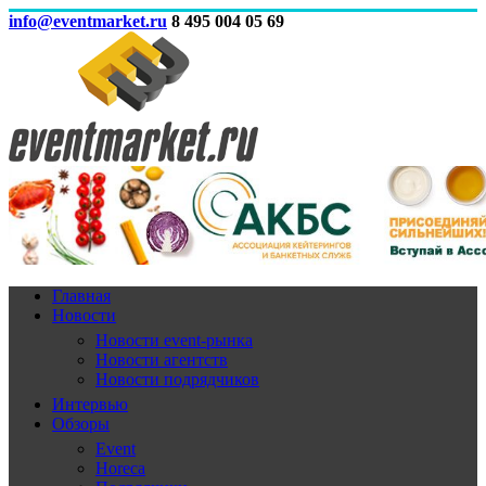
info@eventmarket.ru
8 495 004 05 69
Главная
Новости
Новости event-рынка
Новости агентств
Новости подрядчиков
Интервью
Обзоры
Event
Horeca