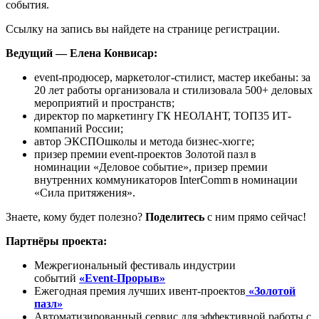
события.
Ссылку на запись вы найдете на странице регистрации.
Ведущий — Елена Конвисар:
event-продюсер, маркетолог-стилист, мастер икебаны: за
20 лет работы организовала и стилизовала 500+ деловых
мероприятий и пространств;
директор по маркетингу ГК НЕОЛАНТ, ТОП35 ИТ-
компаний России;
автор ЭКСПОшколы и метода бизнес-хюгге;
призер премии event-проектов Золотой пазл в
номинации «Деловое событие», призер премии
внутренних коммуникаторов InterComm в номинации
«Сила притяжения».
Знаете, кому будет полезно?
Поделитесь
с ним
прямо сейчас!
Партнёры проекта:
Межрегиональный фестиваль индустрии
событий
«Event-Прорыв»
Ежегодная премия лучших ивент-проектов
«Золотой
пазл»
Автоматизированный сервис для эффективной работы с