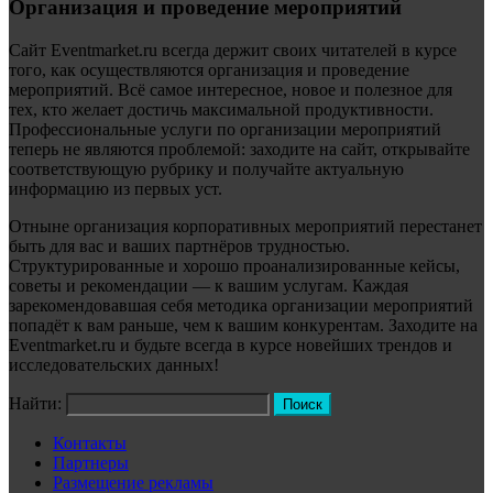
Организация и проведение мероприятий
Сайт Eventmarket.ru всегда держит своих читателей в курсе
того, как осуществляются организация и проведение
мероприятий. Всё самое интересное, новое и полезное для
тех, кто желает достичь максимальной продуктивности.
Профессиональные услуги по организации мероприятий
теперь не являются проблемой: заходите на сайт, открывайте
соответствующую рубрику и получайте актуальную
информацию из первых уст.
Отныне организация корпоративных мероприятий перестанет
быть для вас и ваших партнёров трудностью.
Структурированные и хорошо проанализированные кейсы,
советы и рекомендации — к вашим услугам. Каждая
зарекомендовавшая себя методика организации мероприятий
попадёт к вам раньше, чем к вашим конкурентам. Заходите на
Eventmarket.ru и будьте всегда в курсе новейших трендов и
исследовательских данных!
Найти:
Контакты
Партнеры
Размещение рекламы