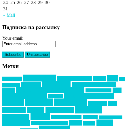
24
25
26
27
28
29
30
31
« Май
Подписка на рассылку
Your email:
Метки
event премия
mice
global event forum
horeca
event-прорыв
PR в
Золотой пазл
Top marketing
Информационное партнерство
секторе B2B
Премия СТОЛИЧНЫЙ БАНКЕТ
НАОМ
акмр
Премия Созвездие
бизнес-мероприятия
выездные мероприятия
ведомости
интервью
интересное
выставки
интурмаркет
кейсы
маркетинг
кейтеринг
конкурс
конференция
новости
менеджмент
новости подрядчиков
новый год
новый год экспо
премия
образование
отдых
подарки
организация мероприятий