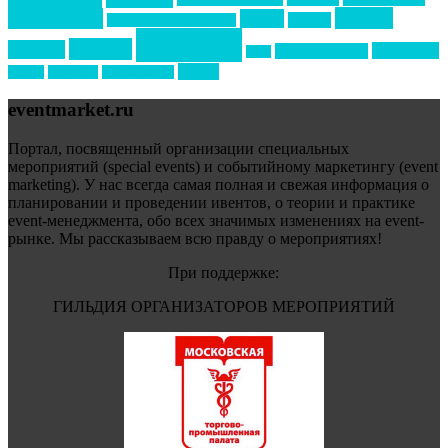
премия
образование
отдых
подарки
организация мероприятий
события
свадьбы
реклама
технологии
спортивный ивент
сочи
форум
туризм
фестиваль
филипп котлер
eventmarket.ru
Портал, посвященный организации специальных
мероприятий (special events) и событийному маркетингу (event
marketing). У нас всегда самая полная и свежая информация о
планировании и проведении ивентов, о теории и практике
event-менеджмента, обо всех значимых изменениях на event-
рынке. Мы рассказываем всю правду о мероприятиях!
При поддержке:
ГИЛЬДИЯ ОРГАНИЗАТОРОВ МЕРОПРИЯТИЙ