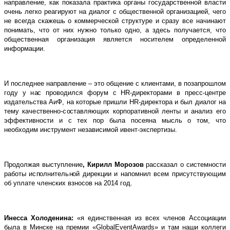
направление, как показала практика органы государственной власти
очень легко реагируют на диалог с общественной организацией, чего
не всегда скажешь о коммерческой структуре и сразу все начинают
понимать, что от них нужно только одно, а здесь получается, что
общественная организация является носителем определенной
информации.
И последнее направление – это общение с клиентами, в позапрошлом
году у нас проводился форум с
HR
-директорами в пресс-центре
издательства АиФ, на которые пришли
HR
-директора и был диалог на
тему качественно-составляющих корпоративной ленты и анализ его
эффективности и с тех пор была посеяна мысль о том, что
необходим инструмент независимой ивент-экспертизы.
Продолжая выступление
, Кирилл Морозов
рассказал о системности
работы исполнительной дирекции и напомнил всем присутствующим
об уплате членских взносов на 2014 год.
Инесса Холоденина:
«я единственная из всех членов Ассоциации
была в Минске на премии «
Global
Event
Awards
» и там наши коллеги