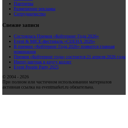
Партнеры
Размещение рекламы
Сотрудничество
Свежие записи
Состоялась Премия «Кейтеринг Года 2026»
Event & MICE-фестиваль «СЦЕНА 2026»
В премии «Кейтеринг Года 2026» появится главная
номинация
Премия «Кейтеринг года» состоится 21 апреля 2026 года
Ивент-завтрак в кругу коллег
Event People Party 2025
© 2004 - 2026
При полном или частичном использовании материалов
активная ссылка на eventmarket.ru обязательна.