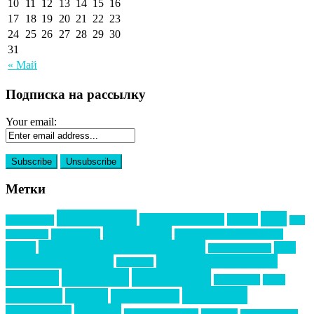
10
11
12
13
14
15
16
17
18
19
20
21
22
23
24
25
26
27
28
29
30
31
« Май
Подписка на рассылку
Your email:
Метки
event премия
mice
global event forum
horeca
event-прорыв
PR в
Золотой пазл
Top marketing
Информационное партнерство
секторе B2B
Премия СТОЛИЧНЫЙ БАНКЕТ
НАОМ
акмр
Премия Созвездие
бизнес-мероприятия
выездные мероприятия
ведомости
интервью
интересное
выставки
интурмаркет
кейсы
маркетинг
кейтеринг
конкурс
конференция
новости
менеджмент
новости подрядчиков
новый год
новый год экспо