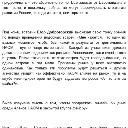
придерживать – это абсолютно точно. Все зависит от Евромайдана в
том числе, и поскольку, сейчас не могут сформировать стратегию
развития России, исходя из этого, они тормозят».
Под конец встречи
Егор Доброгорский
высказал свою точку зрения
по поводу проведения подобных встреч
:
«Мне кажется, что один из
важных моментов, чтобы был какой-то результат от деятельности
НАОМ – нужно чаще встречаться. Каждый из участников должен
делиться своим видением как развития Ассоциации, так и
event
-рынка
в целом. Результативность от этих встреч будет гораздо больше, но
одной встречи в год мало. Проблемы рынка у всех абсолютно
одинаковые. Как только эти проблемы будут решаться и другие
агентства увидят, как эффективно НАОМ влияет на рынок, то и на
клубе ивент-директоров не будут задавать вопросов «А что это за
шайка?».
Была озвучена мысль о том, чтобы продолжать он-лайн общение
среди Членов НАОМ в закрытой группе фейсбук.
Вся работа Съезда проходила в атмосфере живого