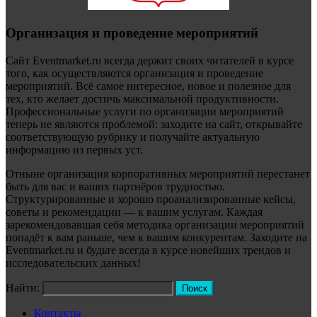
Организация и проведение мероприятий
Сайт Eventmarket.ru всегда держит своих читателей в курсе
того, как осуществляются организация и проведение
мероприятий. Всё самое интересное, новое и полезное для
тех, кто желает достичь максимальной продуктивности.
Профессиональные услуги по организации мероприятий
теперь не являются проблемой: заходите на сайт, открывайте
соответствующую рубрику и получайте актуальную
информацию из первых уст.
Отныне организация корпоративных мероприятий перестанет
быть для вас и ваших партнёров трудностью.
Структурированные и хорошо проанализированные кейсы,
советы и рекомендации — к вашим услугам. Каждая
зарекомендовавшая себя методика организации мероприятий
попадёт к вам раньше, чем к вашим конкурентам. Заходите на
Eventmarket.ru и будьте всегда в курсе новейших трендов и
исследовательских данных!
Найти:
Контакты