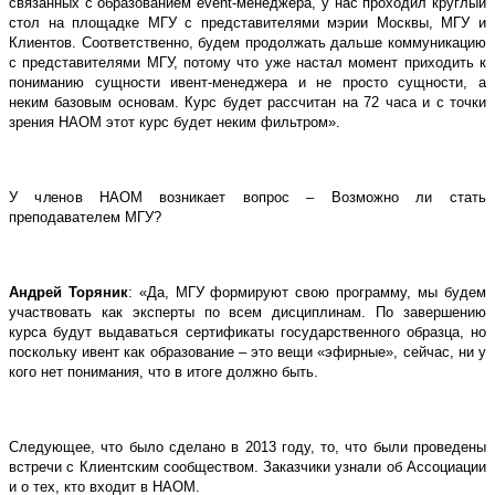
связанных с образованием
event
-менеджера, у нас проходил круглый
стол на площадке МГУ с представителями мэрии Москвы, МГУ и
Клиентов. Соответственно, будем продолжать дальше коммуникацию
с представителями МГУ, потому что уже настал момент приходить к
пониманию сущности ивент-менеджера и не просто сущности, а
неким базовым основам. Курс будет рассчитан на 72 часа и с точки
зрения НАОМ этот курс будет неким фильтром».
У членов НАОМ возникает вопрос – Возможно ли стать
преподавателем МГУ?
Андрей Торяник
: «Да, МГУ формируют свою программу, мы будем
участвовать как эксперты по всем дисциплинам. По завершению
курса будут выдаваться сертификаты государственного образца, но
поскольку ивент как образование – это вещи «эфирные», сейчас, ни у
кого нет понимания, что в итоге должно быть.
Следующее, что было сделано в 2013 году, то, что были проведены
встречи с Клиентским сообществом. Заказчики узнали об Ассоциации
и о тех, кто входит в НАОМ.