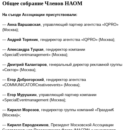
Общее собрание Членов НАОМ
На съезде Ассоциации присутствовали:
—
Анна Варшавская
, управляющий партнер агентства «
IQPRO
»
(Москва);
—
Андрей Торяник
, гендиректор агентства «
IQPRO
» (Москва);
—
Александра Туцкая
, гендиректор компании
«
Special
Event
management
» (Москва);
—
Дмитрий Калантаров
, генеральный директор рекламной группы
«Сектор» (Москва);
—
Егор Доброгорский
, гендиректор агентства
«
COMMUNICATOR
Creative
events
» (Москва);
—
Егор Мурушкин
, управляющий партнер компании
«
Special
Event
management
(Москва);
—
Кирилл Морозов
, гендиректор группы компаний «ПраздниК
(Москва)»;
—
Кирилл Евродокимов
, Президент Московской Ассоциации