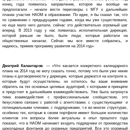
конец года появилось направление, которое мы вообще не
предполагали – начали вести переговоры с МГУ о дальнейших
планах участия НАОМ в образовании. По идее, я бы сказал так, что
по сравнению с предыдущими годами, когда мы уже существовали,
но еще мало чего делали, сейчас это действительно огромный шаг
вперед. В 2013 году у нас появилась исполнительная дирекция,
которой раньше не было, были люди, которые работали на
общественных началах. Сейчас мы все вместе собрались, и
надеюсь, примем программу развития на 2014 год».
Дмитрий Калантаров
: — «Что касается конкретного календарного
плана на 2014 год не могу сказать точно, потому что были уже некие
планы и договоренности у дирекции, которые держатся на контроле и,
которые будут осуществлены, но хотелось бы ваше внимание
обратить на тех основных целевых аудиторий, с которыми в принципе
и предстоит в дальнейшем взаимодействовать. Уже была затронута
тема взаимодействия с профессиональным сообществом, это
безусловно связано с работой с агентствами, с существующими и
потенциальными членами, с подрядчиками, т.е во многих структурах,
особенно тех, которые в своем портфеле имеют большое количество
клиентов эти вопросы более актуальны и опыт прошлого года
показал, что в НАОМ начинают входить подрядчики от производства
шоколадных фонтанов до охранных предприятий. Все это огромный