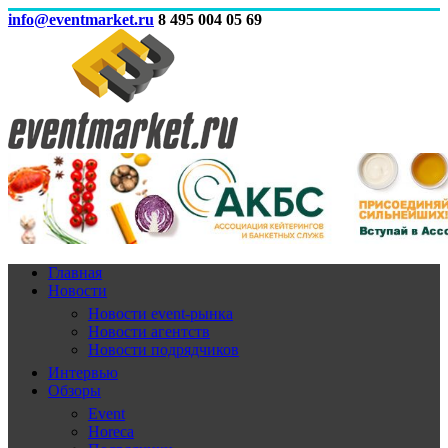
info@eventmarket.ru
8 495 004 05 69
Главная
Новости
Новости event-рынка
Новости агентств
Новости подрядчиков
Интервью
Обзоры
Event
Horeca