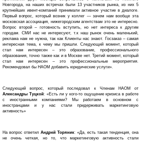
Новгорода, на наших встречах были 13 участников рынка, из них 5
крупнейших ивент-компаний принимали активное участие в диалоге.
Первый вопрос, который возник у коллег — зачем нам вообще эта
московская ассоциация, нижегородским агентствам это не интересно.
Вопрос второй – готовность вступить, но нет интереса к другим
городам. СМИ нас не интересуют, т.к наш рынок очень маленький,
реклама нам не нужна, так как Клиенты нас знают. Госзаказ – самая
интересная тема, к чему мы пришли. Следующий момент, который
стал нам интересен – это образование, профессионального
образования, точно также как и в Москве нет. Третий момент, который
стал нам интересен – это профессиональные мероприятия.
Рекомендовал бы НАОМ добавить юридические услуги».
Следующий вопрос, который последовал к Членам НАОМ от
Александры Туцкой
: «Есть ли у кого-то ощущение кризиса в работе
с иностранными компаниями? Мы работаем в основном с
иностранцами и у нас стали придерживать маркетинговую
активность»
На вопрос ответил
Андрей Торяник
: «Да, есть такая тенденция, она
не очень четкая, но то, что маркетинговую активность стали