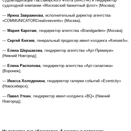
Судовладельцев Пассажирского Флота (МАСПФ) и гендиректор
судоходной компании «Московский банкетный флот» (Москва);
—
Ирина Завражнова
, исполнительный директор агентства
«
COMMUNICATOR
Creative
events
» (Москва);
—
Мария Каротам
, гендиректор агентства «
Brand
garden
» (Москва);
—
Сергей Князев
, генеральный продюсер ивент-холдинга «КнязевЪ»;
—
Елена Шершакова
, гендиректор агентства «Арт-Премиум»
(Нижний Новгород);
—
Елена Распопова
, гендиректор агентства «Арт-галактика»
(Воронеж);
—
Инесса Холоденина
, гендиректор галереи событий «
Event
city
»
(Новосибирск);
—
Павел Уткин
, гендиректор ивент-холдинга «
BQ
» (Нижний
Новгород);