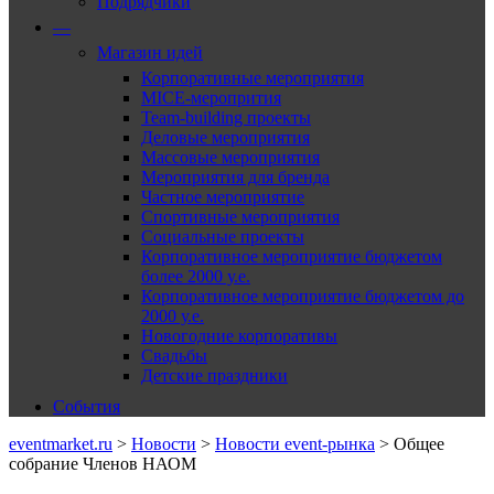
Подрядчики
—
Магазин идей
Корпоративные мероприятия
MICE-меропрития
Team-building проекты
Деловые мероприятия
Массовые мероприятия
Мероприятия для бренда
Частное мероприятие
Спортивные мероприятия
Социальные проекты
Корпоративное мероприятие бюджетом
более 2000 у.е.
Корпоративное мероприятие бюджетом до
2000 у.е.
Новогодние корпоративы
Свадьбы
Детские праздники
События
eventmarket.ru
>
Новости
>
Новости event-рынка
>
Общее
собрание Членов НАОМ