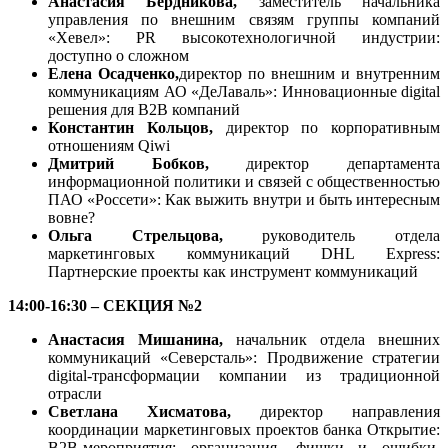
Анастасия Бердникова,
заместитель начальника
управления по внешним связям группы компаний
«Хевел»: PR высокотехнологичной индустрии:
доступно о сложном
Елена Осадченко,
директор по внешним и внутренним
коммуникациям АО «ДеЛаваль»: Инновационные digital
решения для В2В компаний
Константин Кольцов,
директор по корпоративным
отношениям Qiwi
Дмитрий Бобков,
директор департамента
информационной политики и связей с общественностью
ПАО «Россети»: Как выжить внутри и быть интересным
вовне?
Ольга Стрельцова,
руководитель отдела
маркетинговых коммуникаций DHL Express:
Партнерские проекты как инструмент коммуникаций
14:00-16:30 – СЕКЦИЯ №2
Анастасия Мишанина,
начальник отдела внешних
коммуникаций «Северсталь»: Продвижение стратегии
digital-трансформации компании из традиционной
отрасли
Светлана Хисматова,
директор направления
координации маркетинговых проектов банка Открытие:
B2B-мероприятия: организация, фишки и ошибки.