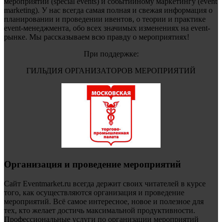
мероприятий (special events) и событийному маркетингу (event
marketing). У нас всегда самая полная и свежая информация о
планировании и проведении ивентов, о теории и практике
event-менеджмента, обо всех значимых изменениях на event-
рынке. Мы рассказываем всю правду о мероприятиях!
При поддержке:
ГИЛЬДИЯ ОРГАНИЗАТОРОВ МЕРОПРИЯТИЙ
Организация и проведение мероприятий
Сайт Eventmarket.ru всегда держит своих читателей в курсе
того, как осуществляются организация и проведение
мероприятий. Всё самое интересное, новое и полезное для
тех, кто желает достичь максимальной продуктивности.
Профессиональные услуги по организации мероприятий