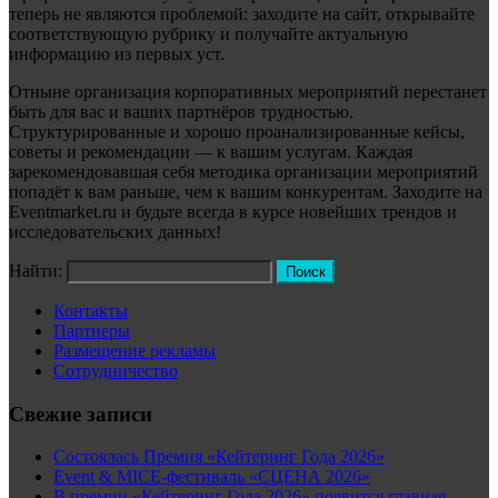
теперь не являются проблемой: заходите на сайт, открывайте
соответствующую рубрику и получайте актуальную
информацию из первых уст.
Отныне организация корпоративных мероприятий перестанет
быть для вас и ваших партнёров трудностью.
Структурированные и хорошо проанализированные кейсы,
советы и рекомендации — к вашим услугам. Каждая
зарекомендовавшая себя методика организации мероприятий
попадёт к вам раньше, чем к вашим конкурентам. Заходите на
Eventmarket.ru и будьте всегда в курсе новейших трендов и
исследовательских данных!
Найти:
Контакты
Партнеры
Размещение рекламы
Сотрудничество
Свежие записи
Состоялась Премия «Кейтеринг Года 2026»
Event & MICE-фестиваль «СЦЕНА 2026»
В премии «Кейтеринг Года 2026» появится главная