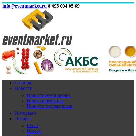
info@eventmarket.ru
8 495 004 05 69
Главная
Новости
Новости event-рынка
Новости агентств
Новости подрядчиков
Интервью
Обзоры
Event
Horeca