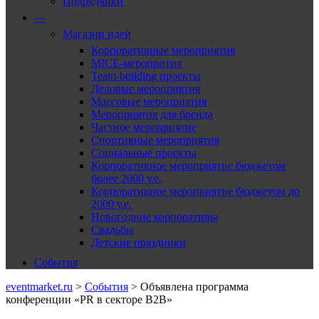
Подрядчики
—
Магазин идей
Корпоративные мероприятия
MICE-меропрития
Team-building проекты
Деловые мероприятия
Массовые мероприятия
Мероприятия для бренда
Частное мероприятие
Спортивные мероприятия
Социальные проекты
Корпоративное мероприятие бюджетом
более 2000 у.е.
Корпоративное мероприятие бюджетом до
2000 у.е.
Новогодние корпоративы
Свадьбы
Детские праздники
События
eventmarket.ru
>
События
>
Объявлена программа
конференции «PR в секторе B2B»