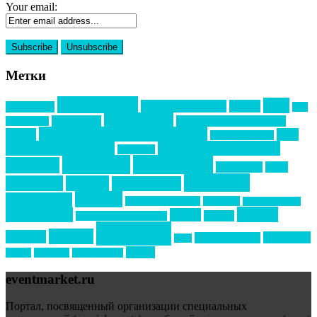
Your email:
Метки
event премия
mice
global event forum
horeca
event-прорыв
PR в
Золотой пазл
Top marketing
Информационное партнерство
секторе B2B
Премия СТОЛИЧНЫЙ БАНКЕТ
НАОМ
акмр
Премия Созвездие
бизнес-мероприятия
выездные мероприятия
ведомости
интервью
интересное
выставки
интурмаркет
кейсы
маркетинг
кейтеринг
конкурс
конференция
новости
менеджмент
новости подрядчиков
новый год
новый год экспо
премия
образование
отдых
подарки
организация мероприятий
события
свадьбы
реклама
технологии
спортивный ивент
сочи
форум
туризм
фестиваль
филипп котлер
eventmarket.ru
Портал, посвященный организации специальных