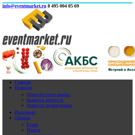
info@eventmarket.ru
8 495 004 05 69
Главная
Новости
Новости event-рынка
Новости агентств
Новости подрядчиков
Интервью
Обзоры
Event
Horeca