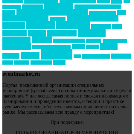
mice
global event forum
horeca
event-прорыв
PR в
Золотой пазл
Top marketing
Информационное партнерство
секторе B2B
Премия СТОЛИЧНЫЙ БАНКЕТ
НАОМ
акмр
Премия Созвездие
бизнес-мероприятия
выездные мероприятия
ведомости
интервью
интересное
выставки
интурмаркет
кейсы
маркетинг
кейтеринг
конкурс
конференция
новости
менеджмент
новости подрядчиков
новый год
новый год экспо
премия
образование
отдых
подарки
организация мероприятий
события
свадьбы
реклама
технологии
спортивный ивент
сочи
форум
туризм
фестиваль
филипп котлер
eventmarket.ru
Портал, посвященный организации специальных
мероприятий (special events) и событийному маркетингу (event
marketing). У нас всегда самая полная и свежая информация о
планировании и проведении ивентов, о теории и практике
event-менеджмента, обо всех значимых изменениях на event-
рынке. Мы рассказываем всю правду о мероприятиях!
При поддержке:
ГИЛЬДИЯ ОРГАНИЗАТОРОВ МЕРОПРИЯТИЙ