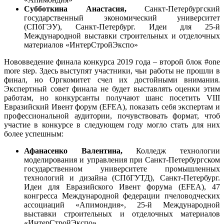
Субботкина Анастасия,
Санкт-Петербургский
государственный экономический университет
(СПбГЭУ), Санкт-Петербург. Идеи для 25-й
Международной выставки строительных и отделочных
материалов «ИнтерСтройЭкспо»
Нововведение финала конкурса 2019 года – второй блок #one
more step. Здесь выступят участники, чьи работы не прошли в
финал, но Оргкомитет счел их достойными внимания.
Экспертный совет финала не будет выставлять оценки этим
работам, но конкурсанты получают шанс посетить VIII
Евразийский Ивент форум (EFEA), показать себя экспертам и
профессиональной аудитории, почувствовать формат, чтоб
участие в конкурсе в следующем году могло стать для них
более успешным:
Афанасенко Валентина,
Колледж технологии
моделирования и управления при Санкт-Петербургском
государственном университете промышленных
технологий и дизайна (СПбГУТД), Санкт-Петербург.
Идеи для Евразийского Ивент форума (EFEA), 47
конгресса Международной федерации пчеловодческих
ассоциаций «Апимондия», 25-й Международной
выставки строительных и отделочных материалов
«ИнтерСтройЭкспо»