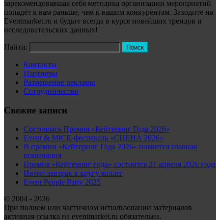
зарекомендовавшая себя методика организации мероприятий
попадёт к вам раньше, чем к вашим конкурентам. Заходите на
Eventmarket.ru и будьте всегда в курсе новейших трендов и
исследовательских данных!
Найти:
Контакты
Партнеры
Размещение рекламы
Сотрудничество
Свежие записи
Состоялась Премия «Кейтеринг Года 2026»
Event & MICE-фестиваль «СЦЕНА 2026»
В премии «Кейтеринг Года 2026» появится главная
номинация
Премия «Кейтеринг года» состоится 21 апреля 2026 года
Ивент-завтрак в кругу коллег
Event People Party 2025
© 2004 - 2026
При полном или частичном использовании материалов
активная ссылка на eventmarket.ru обязательна.