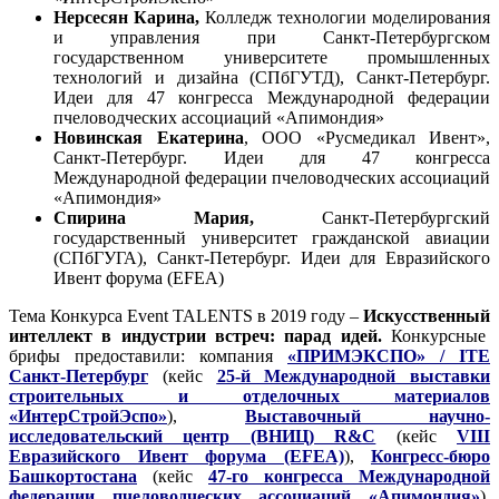
Нерсесян Карина,
Колледж технологии моделирования
и управления при Санкт-Петербургском
государственном университете промышленных
технологий и дизайна (СПбГУТД), Санкт-Петербург.
Идеи для 47 конгресса Международной федерации
пчеловодческих ассоциаций «Апимондия»
Новинская Екатерина
, ООО «Русмедикал Ивент»,
Санкт-Петербург. Идеи для 47 конгресса
Международной федерации пчеловодческих ассоциаций
«Апимондия»
Спирина Мария,
Санкт-Петербургский
государственный университет гражданской авиации
(СПбГУГА), Санкт-Петербург. Идеи для Евразийского
Ивент форума (EFEA)
Тема Конкурса Event TALENTS в 2019 году –
Искусственный
интеллект в индустрии встреч: парад идей.
Конкурсные
брифы предоставили: компания
«ПРИМЭКСПО» / ITE
Санкт-Петербург
(кейс
25-й Международной выставки
строительных и отделочных материалов
«ИнтерСтройЭспо»
),
Выставочный научно-
исследовательский центр (ВНИЦ) R&C
(кейс
VIII
Евразийского Ивент форума (EFEA)
),
Конгресс-бюро
Башкортостана
(кейс
47-го конгресса Международной
федерации пчеловодческих ассоциаций «Апимондия»
).