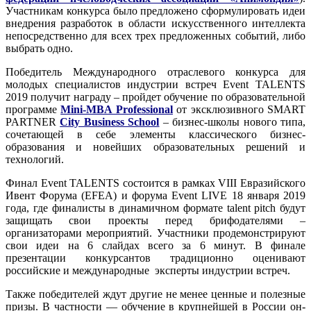
Участникам конкурса было предложено сформулировать идеи
внедрения разработок в области искусственного интеллекта
непосредственно для всех трех предложенных событий, либо
выбрать одно.
Победитель Международного отраслевого конкурса для
молодых специалистов индустрии встреч Event TALENTS
2019 получит награду – пройдет обучение по образовательной
программе
Mini-MBA Professional
от эксклюзивного SMART
PARTNER
City Business School
– бизнес-школы нового типа,
сочетающей в себе элементы классического бизнес-
образования и новейших образовательных решений и
технологий.
Финал Event TALENTS состоится в рамках VIII Евразийского
Ивент Форума (EFEA) и форума Event LIVE 18 января 2019
года, где финалисты в динамичном формате talent pitch будут
защищать свои проекты перед брифодателями –
организаторами мероприятий. Участники продемонстрируют
свои идеи на 6 слайдах всего за 6 минут. В финале
презентации конкурсантов традиционно оценивают
российские и международные эксперты индустрии встреч.
Также победителей ждут другие не менее ценные и полезные
призы. В частности — обучение в крупнейшей в России он-