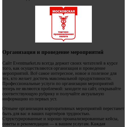
Организация и проведение мероприятий
Сайт Eventmarket.ru всегда держит своих читателей в курсе
того, как осуществляются организация и проведение
мероприятий. Всё самое интересное, новое и полезное для
тех, кто желает достичь максимальной продуктивности.
Профессиональные услуги по организации мероприятий
теперь не являются проблемой: заходите на сайт, открывайте
соответствующую рубрику и получайте актуальную
информацию из первых уст.
Отныне организация корпоративных мероприятий перестанет
быть для вас и ваших партнёров трудностью.
Структурированные и хорошо проанализированные кейсы,
советы и рекомендации — к вашим услугам. Каждая