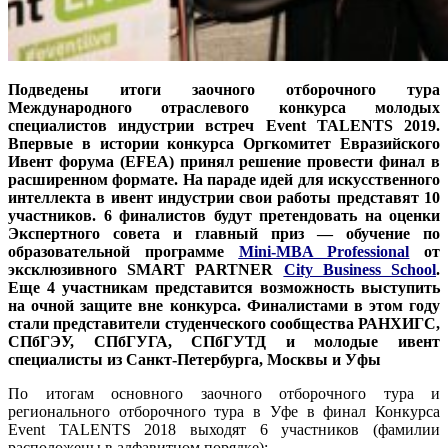
Подведены итоги заочного отборочного тура
Международного отраслевого конкурса молодых
специалистов индустрии встреч Event TALENTS 2019.
Впервые в истории конкурса Оргкомитет Евразийского
Ивент форума (EFEA) принял решение провести финал в
расширенном формате. На параде идей для искусственного
интеллекта в ивент индустрии свои работы представят 10
участников. 6 финалистов будут претендовать на оценки
Экспертного совета и главный приз — обучение по
образовательной программе
Mini-MBA Professional
от
эксклюзивного SMART PARTNER
City Business School
.
Еще 4 участникам представится возможность выступить
на очной защите вне конкурса. Финалистами в этом году
стали представители студенческого сообщества РАНХИГС,
СПбГЭУ, СПбГУГА, СПбГУТД и молодые ивент
специалисты из Санкт-Петербурга, Москвы и Уфы
По итогам основного заочного отборочного тура и
регионального отборочного тура в Уфе в финал Конкурса
Event TALENTS 2018 выходят 6 участников (фамилии
расположены в алфавитном порядке):