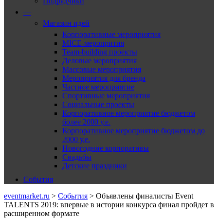
Подрядчики
—
Магазин идей
Корпоративные мероприятия
MICE-меропрития
Team-building проекты
Деловые мероприятия
Массовые мероприятия
Мероприятия для бренда
Частное мероприятие
Спортивные мероприятия
Социальные проекты
Корпоративное мероприятие бюджетом
более 2000 у.е.
Корпоративное мероприятие бюджетом до
2000 у.е.
Новогодние корпоративы
Свадьбы
Детские праздники
События
eventmarket.ru
>
События
>
Объявлены финалисты Event
TALENTS 2019: впервые в истории конкурса финал пройдет в
расширенном формате