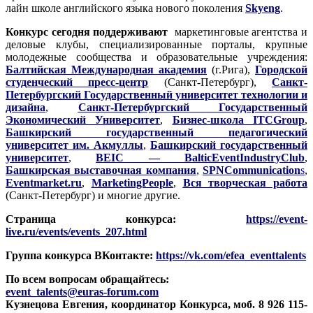
лайн школе английского языка нового поколения
Skyeng
.
Конкурс сегодня поддерживают
маркетинговые агентства и
деловые клубы, специализированные порталы, крупные
молодежные сообщества и образовательные учреждения:
Балтийская Международная академия
(г.Рига),
Городской
студенческий пресс-центр
(Санкт-Петербург),
Санкт-
Петербургский Государственный университет технологии и
дизайна
,
Санкт-Петербургский Государственный
Экономический Университет
,
Бизнес-школа ITCGroup
,
Башкирский государственный педагогический
университет им. Акмуллы
,
Башкирский государственный
университет
,
BEIC — BalticEventIndustryClub
,
Башкирская выставочная компания
,
SPNCommunication
s
,
Eventmarket.ru
,
MarketingPeople
,
Вся творческая работа
(Санкт-Петербург) и многие другие.
Страница конкурса:
https://event-
live.ru/events/events_207.html
Группа конкурса ВКонтакте:
https://vk.com/efea_eventtalents
По всем вопросам обращайтесь:
event_talents@euras-forum.com
Кузнецова Евгения, координатор Конкурса, моб. 8 926 115-