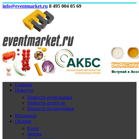
info@eventmarket.ru
8 495 004 05 69
Главная
Новости
Новости event-рынка
Новости агентств
Новости подрядчиков
Интервью
Обзоры
Event
Horeca