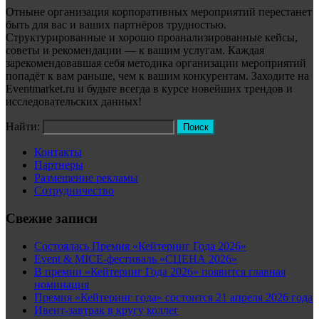
Отныне организация корпоративных мероприятий перестанет
быть для вас и ваших партнёров трудностью.
Структурированные и хорошо проанализированные кейсы,
советы и рекомендации — к вашим услугам. Каждая
зарекомендовавшая себя методика организации мероприятий
попадёт к вам раньше, чем к вашим конкурентам. Заходите на
Eventmarket.ru и будьте всегда в курсе новейших трендов и
исследовательских данных!
Найти:
Контакты
Партнеры
Размещение рекламы
Сотрудничество
Свежие записи
Состоялась Премия «Кейтеринг Года 2026»
Event & MICE-фестиваль «СЦЕНА 2026»
В премии «Кейтеринг Года 2026» появится главная
номинация
Премия «Кейтеринг года» состоится 21 апреля 2026 года
Ивент-завтрак в кругу коллег