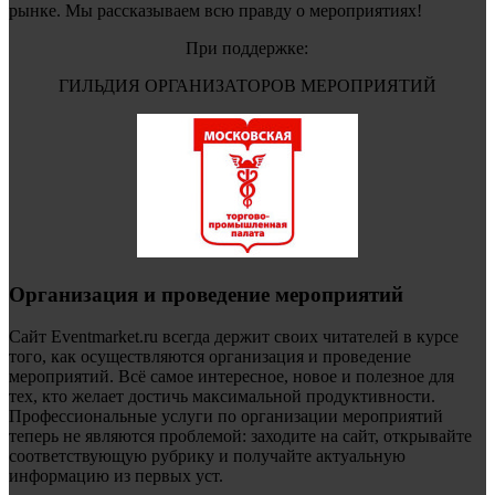
рынке. Мы рассказываем всю правду о мероприятиях!
При поддержке:
ГИЛЬДИЯ ОРГАНИЗАТОРОВ МЕРОПРИЯТИЙ
Организация и проведение мероприятий
Сайт Eventmarket.ru всегда держит своих читателей в курсе
того, как осуществляются организация и проведение
мероприятий. Всё самое интересное, новое и полезное для
тех, кто желает достичь максимальной продуктивности.
Профессиональные услуги по организации мероприятий
теперь не являются проблемой: заходите на сайт, открывайте
соответствующую рубрику и получайте актуальную
информацию из первых уст.