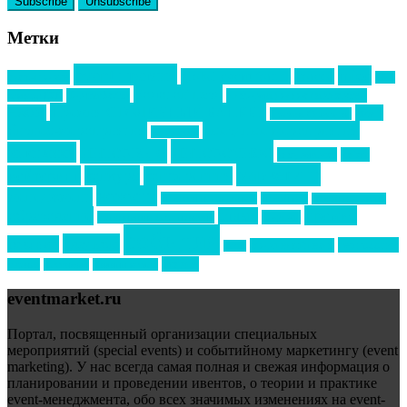
Метки
event премия
mice
global event forum
horeca
event-прорыв
PR в
Золотой пазл
Top marketing
Информационное партнерство
секторе B2B
Премия СТОЛИЧНЫЙ БАНКЕТ
НАОМ
акмр
Премия Созвездие
бизнес-мероприятия
выездные мероприятия
ведомости
интервью
интересное
выставки
интурмаркет
кейсы
маркетинг
кейтеринг
конкурс
конференция
новости
менеджмент
новости подрядчиков
новый год
новый год экспо
премия
образование
отдых
подарки
организация мероприятий
события
свадьбы
реклама
технологии
спортивный ивент
сочи
форум
туризм
фестиваль
филипп котлер
eventmarket.ru
Портал, посвященный организации специальных
мероприятий (special events) и событийному маркетингу (event
marketing). У нас всегда самая полная и свежая информация о
планировании и проведении ивентов, о теории и практике
event-менеджмента, обо всех значимых изменениях на event-