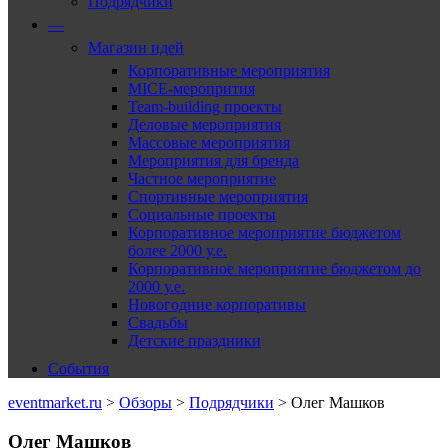
Подрядчики
—
Магазин идей
Корпоративные мероприятия
MICE-меропрития
Team-building проекты
Деловые мероприятия
Массовые мероприятия
Мероприятия для бренда
Частное мероприятие
Спортивные мероприятия
Социальные проекты
Корпоративное мероприятие бюджетом
более 2000 у.е.
Корпоративное мероприятие бюджетом до
2000 у.е.
Новогодние корпоративы
Свадьбы
Детские праздники
События
eventmarket.ru
>
Обзоры
>
Подрядчики
>
Олег Машков
Олег Машков