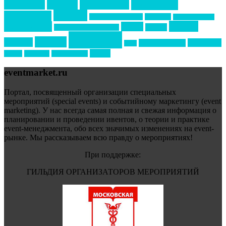
маркетинг
кейтеринг
конкурс
конференция
новости
менеджмент
новости подрядчиков
новый год
новый год экспо
премия
образование
отдых
подарки
организация мероприятий
события
свадьбы
реклама
технологии
спортивный ивент
сочи
форум
туризм
фестиваль
филипп котлер
eventmarket.ru
Портал, посвященный организации специальных
мероприятий (special events) и событийному маркетингу (event
marketing). У нас всегда самая полная и свежая информация о
планировании и проведении ивентов, о теории и практике
event-менеджмента, обо всех значимых изменениях на event-
рынке. Мы рассказываем всю правду о мероприятиях!
При поддержке:
ГИЛЬДИЯ ОРГАНИЗАТОРОВ МЕРОПРИЯТИЙ