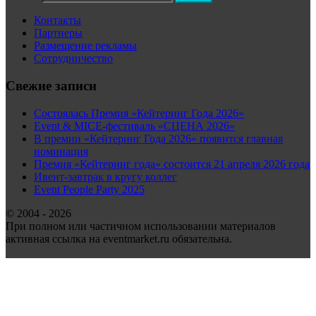
Контакты
Партнеры
Размещение рекламы
Сотрудничество
Свежие записи
Состоялась Премия «Кейтеринг Года 2026»
Event & MICE-фестиваль «СЦЕНА 2026»
В премии «Кейтеринг Года 2026» появится главная
номинация
Премия «Кейтеринг года» состоится 21 апреля 2026 года
Ивент-завтрак в кругу коллег
Event People Party 2025
© 2004 - 2026
При полном или частичном использовании материалов
активная ссылка на eventmarket.ru обязательна.