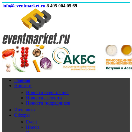
info@eventmarket.ru
8 495 004 05 69
Главная
Новости
Новости event-рынка
Новости агентств
Новости подрядчиков
Интервью
Обзоры
Event
Horeca