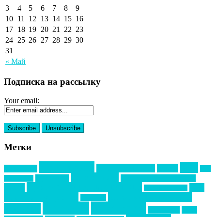
3
4
5
6
7
8
9
10
11
12
13
14
15
16
17
18
19
20
21
22
23
24
25
26
27
28
29
30
31
« Май
Подписка на рассылку
Your email:
Метки
event премия
mice
global event forum
horeca
event-прорыв
PR в
Золотой пазл
Top marketing
Информационное партнерство
секторе B2B
Премия СТОЛИЧНЫЙ БАНКЕТ
НАОМ
акмр
Премия Созвездие
бизнес-мероприятия
выездные мероприятия
ведомости
интервью
интересное
выставки
интурмаркет
кейсы