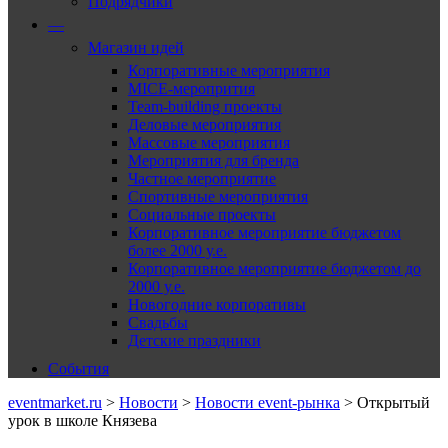
Подрядчики
—
Магазин идей
Корпоративные мероприятия
MICE-меропрития
Team-building проекты
Деловые мероприятия
Массовые мероприятия
Мероприятия для бренда
Частное мероприятие
Спортивные мероприятия
Социальные проекты
Корпоративное мероприятие бюджетом
более 2000 у.е.
Корпоративное мероприятие бюджетом до
2000 у.е.
Новогодние корпоративы
Свадьбы
Детские праздники
События
eventmarket.ru
>
Новости
>
Новости event-рынка
>
Открытый
урок в школе Князева