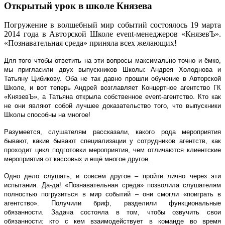
Открытый урок в школе Князева
Погружение в волшебный мир событий состоялось 19 марта
2014 года в Авторской Школе event-менеджеров «КнязевЪ».
«Познавательная среда» приняла всех желающих!
Для того чтобы ответить на эти вопросы максимально точно и ёмко,
мы пригласили двух выпускников Школы: Андрея Холоднова и
Татьяну Цибикову. Оба не так давно прошли обучение в Авторской
Школе, и вот теперь Андрей возглавляет Концертное агентство ГК
«КнязевЪ», а Татьяна открыла собственное event-агентство. Кто как
не они являют собой лучшее доказательство того, что выпускники
Школы способны на многое!
Разумеется, слушателям рассказали, какого рода мероприятия
бывают, какие бывают специализации у сотрудников агентств, как
проходит цикл подготовки мероприятия, чем отличаются клиентские
мероприятия от кассовых и ещё многое другое.
Одно дело слушать, и совсем другое – пройти лично через эти
испытания. Да-да! «Познавательная среда» позволила слушателям
полностью погрузиться в мир событий – они смогли «поиграть в
агентство». Получили бриф, разделили функциональные
обязанности. Задача состояла в том, чтобы озвучить свои
обязанности: кто с кем взаимодействует в команде во время