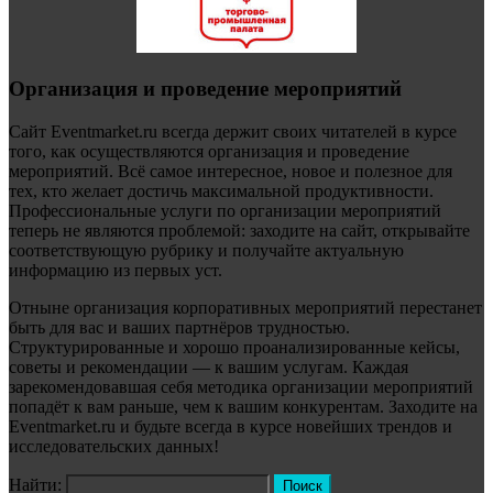
Организация и проведение мероприятий
Сайт Eventmarket.ru всегда держит своих читателей в курсе
того, как осуществляются организация и проведение
мероприятий. Всё самое интересное, новое и полезное для
тех, кто желает достичь максимальной продуктивности.
Профессиональные услуги по организации мероприятий
теперь не являются проблемой: заходите на сайт, открывайте
соответствующую рубрику и получайте актуальную
информацию из первых уст.
Отныне организация корпоративных мероприятий перестанет
быть для вас и ваших партнёров трудностью.
Структурированные и хорошо проанализированные кейсы,
советы и рекомендации — к вашим услугам. Каждая
зарекомендовавшая себя методика организации мероприятий
попадёт к вам раньше, чем к вашим конкурентам. Заходите на
Eventmarket.ru и будьте всегда в курсе новейших трендов и
исследовательских данных!
Найти: