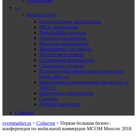
Подрядчики
—
Магазин идей
Корпоративные мероприятия
MICE-меропрития
Team-building проекты
Деловые мероприятия
Массовые мероприятия
Мероприятия для бренда
Частное мероприятие
Спортивные мероприятия
Социальные проекты
Корпоративное мероприятие бюджетом
более 2000 у.е.
Корпоративное мероприятие бюджетом до
2000 у.е.
Новогодние корпоративы
Свадьбы
Детские праздники
События
eventmarket.ru
>
События
>
Первая большая бизнес-
конференция по мобильной коммерции MCOM Moscow 2018