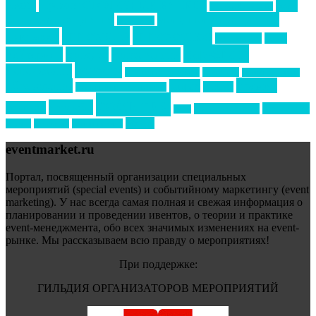
Премия СТОЛИЧНЫЙ БАНКЕТ
НАОМ
акмр
Премия Созвездие
бизнес-мероприятия
выездные мероприятия
ведомости
интервью
интересное
выставки
интурмаркет
кейсы
маркетинг
кейтеринг
конкурс
конференция
новости
менеджмент
новости подрядчиков
новый год
новый год экспо
премия
образование
отдых
подарки
организация мероприятий
события
свадьбы
реклама
технологии
спортивный ивент
сочи
форум
туризм
фестиваль
филипп котлер
eventmarket.ru
Портал, посвященный организации специальных
мероприятий (special events) и событийному маркетингу (event
marketing). У нас всегда самая полная и свежая информация о
планировании и проведении ивентов, о теории и практике
event-менеджмента, обо всех значимых изменениях на event-
рынке. Мы рассказываем всю правду о мероприятиях!
При поддержке:
ГИЛЬДИЯ ОРГАНИЗАТОРОВ МЕРОПРИЯТИЙ