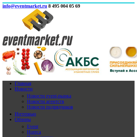
info@eventmarket.ru
8 495 004 05 69
Главная
Новости
Новости event-рынка
Новости агентств
Новости подрядчиков
Интервью
Обзоры
Event
Horeca