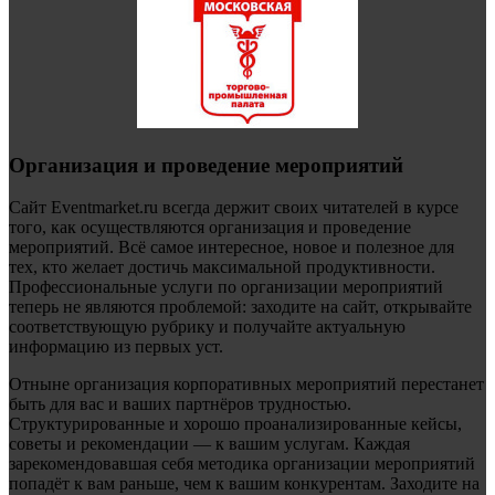
Организация и проведение мероприятий
Сайт Eventmarket.ru всегда держит своих читателей в курсе
того, как осуществляются организация и проведение
мероприятий. Всё самое интересное, новое и полезное для
тех, кто желает достичь максимальной продуктивности.
Профессиональные услуги по организации мероприятий
теперь не являются проблемой: заходите на сайт, открывайте
соответствующую рубрику и получайте актуальную
информацию из первых уст.
Отныне организация корпоративных мероприятий перестанет
быть для вас и ваших партнёров трудностью.
Структурированные и хорошо проанализированные кейсы,
советы и рекомендации — к вашим услугам. Каждая
зарекомендовавшая себя методика организации мероприятий
попадёт к вам раньше, чем к вашим конкурентам. Заходите на