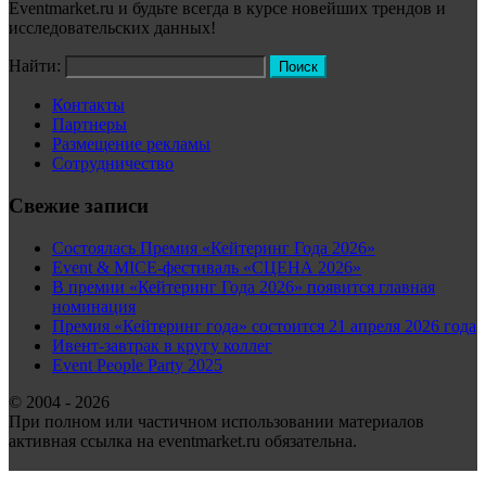
Eventmarket.ru и будьте всегда в курсе новейших трендов и
исследовательских данных!
Найти:
Контакты
Партнеры
Размещение рекламы
Сотрудничество
Свежие записи
Состоялась Премия «Кейтеринг Года 2026»
Event & MICE-фестиваль «СЦЕНА 2026»
В премии «Кейтеринг Года 2026» появится главная
номинация
Премия «Кейтеринг года» состоится 21 апреля 2026 года
Ивент-завтрак в кругу коллег
Event People Party 2025
© 2004 - 2026
При полном или частичном использовании материалов
активная ссылка на eventmarket.ru обязательна.