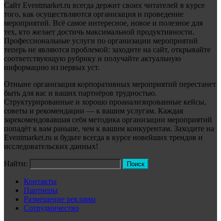
Сайт Eventmarket.ru всегда держит своих читателей в курсе
того, как осуществляются организация и проведение
мероприятий. Всё самое интересное, новое и полезное для
тех, кто желает достичь максимальной продуктивности.
Профессиональные услуги по организации мероприятий
теперь не являются проблемой: заходите на сайт, открывайте
соответствующую рубрику и получайте актуальную
информацию из первых уст.
Отныне организация корпоративных мероприятий перестанет
быть для вас и ваших партнёров трудностью.
Структурированные и хорошо проанализированные кейсы,
советы и рекомендации — к вашим услугам. Каждая
зарекомендовавшая себя методика организации мероприятий
попадёт к вам раньше, чем к вашим конкурентам. Заходите на
Eventmarket.ru и будьте всегда в курсе новейших трендов и
исследовательских данных!
Найти:
Контакты
Партнеры
Размещение рекламы
Сотрудничество