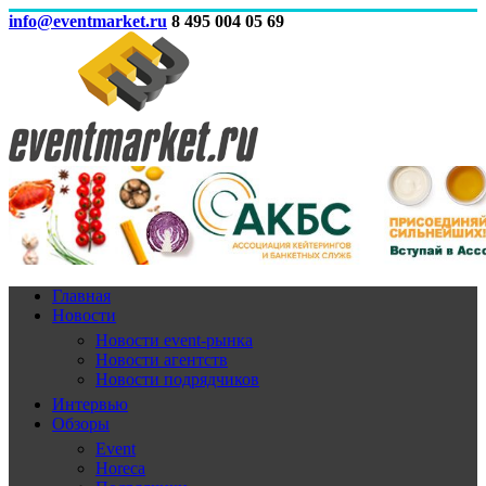
info@eventmarket.ru
8 495 004 05 69
Главная
Новости
Новости event-рынка
Новости агентств
Новости подрядчиков
Интервью
Обзоры
Event
Horeca