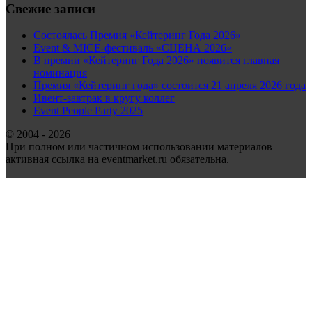
Свежие записи
Состоялась Премия «Кейтеринг Года 2026»
Event & MICE-фестиваль «СЦЕНА 2026»
В премии «Кейтеринг Года 2026» появится главная
номинация
Премия «Кейтеринг года» состоится 21 апреля 2026 года
Ивент-завтрак в кругу коллег
Event People Party 2025
© 2004 - 2026
При полном или частичном использовании материалов
активная ссылка на eventmarket.ru обязательна.