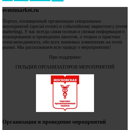
eventmarket.ru
Портал, посвященный организации специальных
мероприятий (special events) и событийному маркетингу (event
marketing). У нас всегда самая полная и свежая информация о
планировании и проведении ивентов, о теории и практике
event-менеджмента, обо всех значимых изменениях на event-
рынке. Мы рассказываем всю правду о мероприятиях!
При поддержке:
ГИЛЬДИЯ ОРГАНИЗАТОРОВ МЕРОПРИЯТИЙ
Организация и проведение мероприятий