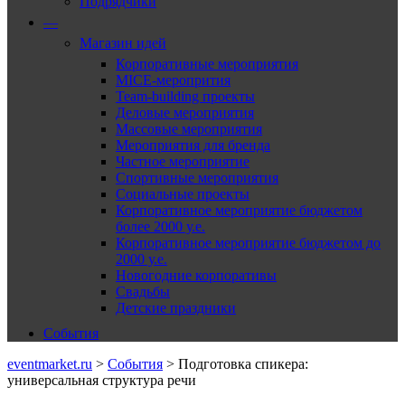
Подрядчики
—
Магазин идей
Корпоративные мероприятия
MICE-меропрития
Team-building проекты
Деловые мероприятия
Массовые мероприятия
Мероприятия для бренда
Частное мероприятие
Спортивные мероприятия
Социальные проекты
Корпоративное мероприятие бюджетом
более 2000 у.е.
Корпоративное мероприятие бюджетом до
2000 у.е.
Новогодние корпоративы
Свадьбы
Детские праздники
События
eventmarket.ru
>
События
>
Подготовка спикера:
универсальная структура речи