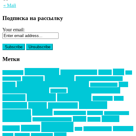
« Май
Подписка на рассылку
Your email:
Метки
event премия
mice
global event forum
horeca
event-прорыв
PR в
Золотой пазл
Top marketing
Информационное партнерство
секторе B2B
Премия СТОЛИЧНЫЙ БАНКЕТ
НАОМ
акмр
Премия Созвездие
бизнес-мероприятия
выездные мероприятия
ведомости
интервью
интересное
выставки
интурмаркет
кейсы
маркетинг
кейтеринг
конкурс
конференция
новости
менеджмент
новости подрядчиков
новый год
новый год экспо
премия
образование
отдых
подарки
организация мероприятий
события
свадьбы
реклама
технологии
спортивный ивент
сочи
форум
туризм
фестиваль
филипп котлер