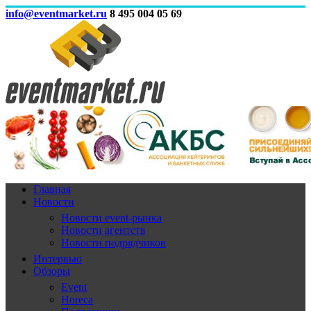
info@eventmarket.ru
8 495 004 05 69
Главная
Новости
Новости event-рынка
Новости агентств
Новости подрядчиков
Интервью
Обзоры
Event
Horeca