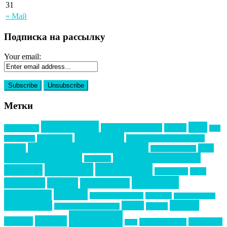
31
« Май
Подписка на рассылку
Your email:
Метки
event премия
mice
global event forum
horeca
event-прорыв
PR в
Золотой пазл
Top marketing
Информационное партнерство
секторе B2B
Премия СТОЛИЧНЫЙ БАНКЕТ
НАОМ
акмр
Премия Созвездие
бизнес-мероприятия
выездные мероприятия
ведомости
интервью
интересное
выставки
интурмаркет
кейсы
маркетинг
кейтеринг
конкурс
конференция
новости
менеджмент
новости подрядчиков
новый год
новый год экспо
премия
образование
отдых
подарки
организация мероприятий
события
свадьбы
реклама
технологии
спортивный ивент
сочи