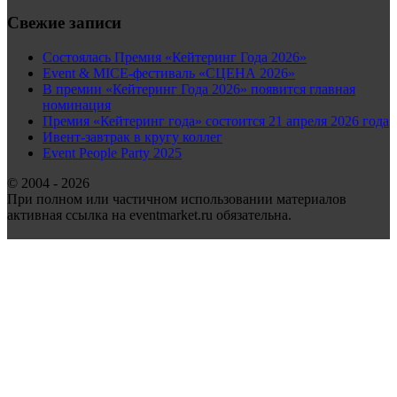
Свежие записи
Состоялась Премия «Кейтеринг Года 2026»
Event & MICE-фестиваль «СЦЕНА 2026»
В премии «Кейтеринг Года 2026» появится главная
номинация
Премия «Кейтеринг года» состоится 21 апреля 2026 года
Ивент-завтрак в кругу коллег
Event People Party 2025
© 2004 - 2026
При полном или частичном использовании материалов
активная ссылка на eventmarket.ru обязательна.