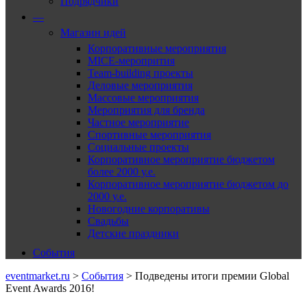
Подрядчики
—
Магазин идей
Корпоративные мероприятия
MICE-меропрития
Team-building проекты
Деловые мероприятия
Массовые мероприятия
Мероприятия для бренда
Частное мероприятие
Спортивные мероприятия
Социальные проекты
Корпоративное мероприятие бюджетом
более 2000 у.е.
Корпоративное мероприятие бюджетом до
2000 у.е.
Новогодние корпоративы
Свадьбы
Детские праздники
События
eventmarket.ru
>
События
>
Подведены итоги премии Global
Event Awards 2016!