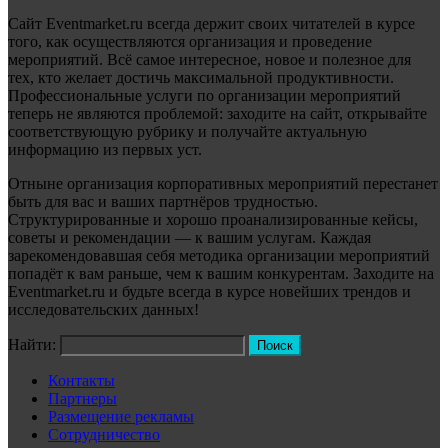
Сайт Eventmarket.ru всегда держит своих читателей в курсе
того, как осуществляются организация и проведение
мероприятий. Всё самое интересное, новое и полезное для
тех, кто желает достичь максимальной продуктивности.
Профессиональные услуги по организации мероприятий
теперь не являются проблемой: заходите на сайт, открывайте
соответствующую рубрику и получайте актуальную
информацию из первых уст.
Отныне организация корпоративных мероприятий перестанет
быть для вас и ваших партнёров трудностью.
Структурированные и хорошо проанализированные кейсы,
советы и рекомендации — к вашим услугам. Каждая
зарекомендовавшая себя методика организации мероприятий
попадёт к вам раньше, чем к вашим конкурентам. Заходите на
Eventmarket.ru и будьте всегда в курсе новейших трендов и
исследовательских данных!
Найти:
Контакты
Партнеры
Размещение рекламы
Сотрудничество