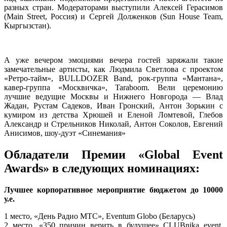
разных стран. Модераторами выступили Алексей Герасимов
(Main Street, Россия) и Сергей Долженков (Sun House Team,
Кыргызстан).
А уже вечером эмоциями вечера гостей заряжали такие
замечательные артисты, как Людмила Светлова с проектом
«Ретро-тайм», BULLDOZER Band, рок-группа «Мантана»,
кавер-группа «Москвичка», Taraboom. Вели церемонию
лучшие ведущие Москвы и Нижнего Новгорода — Влад
Жадан, Рустам Садеков, Иван Гронский, Антон Зорькин с
кумиром из детства Хрюшей и Еленой Ломтевой, Глебов
Александр и Стрельников Николай, Антон Соколов, Евгений
Анисимов, шоу-дуэт «Синемания»
Обладатели Премии «Global Event
Awards» в следующих номинациях:
Лучшее корпоративное мероприятие бюджетом до 10000
у.е.
1 место, «День Радио МТС», Eventum Globo (Беларусь)
2 место, «350 причин верить в будущее» CLUBnika event