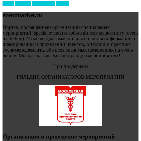
форум
туризм
фестиваль
филипп котлер
eventmarket.ru
Портал, посвященный организации специальных
мероприятий (special events) и событийному маркетингу (event
marketing). У нас всегда самая полная и свежая информация о
планировании и проведении ивентов, о теории и практике
event-менеджмента, обо всех значимых изменениях на event-
рынке. Мы рассказываем всю правду о мероприятиях!
При поддержке:
ГИЛЬДИЯ ОРГАНИЗАТОРОВ МЕРОПРИЯТИЙ
Организация и проведение мероприятий