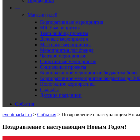
Подрядчики
—
Магазин идей
Корпоративные мероприятия
MICE-меропрития
Team-building проекты
Деловые мероприятия
Массовые мероприятия
Мероприятия для бренда
Частное мероприятие
Спортивные мероприятия
Социальные проекты
Корпоративное мероприятие бюджетом более 2
Корпоративное мероприятие бюджетом до 2000
Новогодние корпоративы
Свадьбы
Детские праздники
События
eventmarket.ru
>
События
>
Поздравление с наступающим Новы
Поздравление с наступающим Новым Годом!