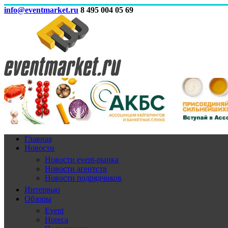
info@eventmarket.ru
8 495 004 05 69
Главная
Новости
Новости event-рынка
Новости агентств
Новости подрядчиков
Интервью
Обзоры
Event
Horeca