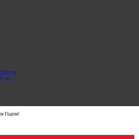
000 у.е.
 у.е.
м Годом!