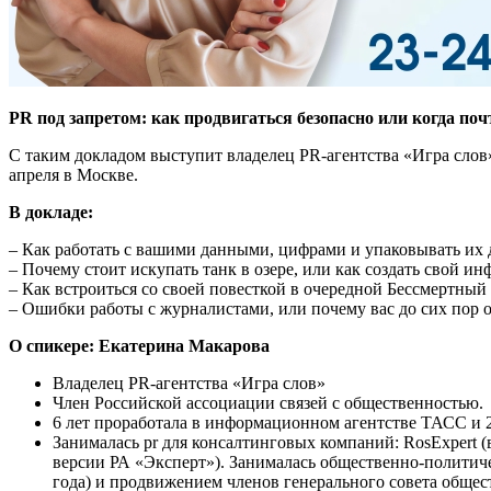
PR под запретом: как продвигаться безопасно или когда поч
С таким докладом выступит владелец PR-агентства «Игра слов
апреля в Москве.
В докладе:
– Как работать с вашими данными, цифрами и упаковывать их 
– Почему стоит искупать танк в озере, или как создать свой и
– Как встроиться со своей повесткой в очередной Бессмертный 
– Ошибки работы с журналистами, или почему вас до сих пор о
О спикере:
Екатерина Макарова
Владелец PR-агентства «Игра слов»
Член Российской ассоциации связей с общественностью.
6 лет проработала в информационном агентстве ТАСС и 2
Занималась pr для консалтинговых компаний: RosExpert 
версии РА «Эксперт»). Занималась общественно-политиче
года) и продвижением членов генерального совета обще