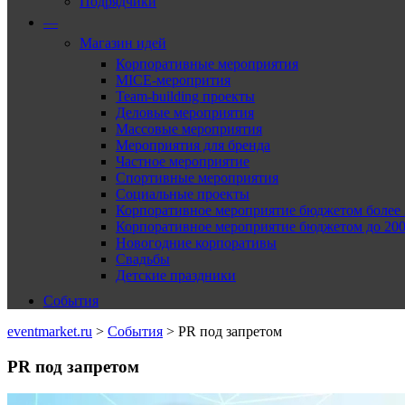
Подрядчики
—
Магазин идей
Корпоративные мероприятия
MICE-меропрития
Team-building проекты
Деловые мероприятия
Массовые мероприятия
Мероприятия для бренда
Частное мероприятие
Спортивные мероприятия
Социальные проекты
Корпоративное мероприятие бюджетом более 2
Корпоративное мероприятие бюджетом до 2000
Новогодние корпоративы
Свадьбы
Детские праздники
События
eventmarket.ru
>
События
>
PR под запретом
PR под запретом