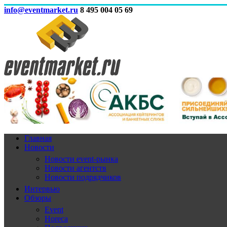
info@eventmarket.ru
8 495 004 05 69
Главная
Новости
Новости event-рынка
Новости агентств
Новости подрядчиков
Интервью
Обзоры
Event
Horeca