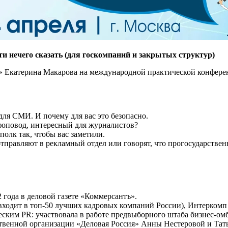
ти нечего сказать (для госкомпаний и закрытых структур)
» Екатерина Макарова на международной практической конферен
для СМИ. И почему для вас это безопасно.
нфоповод, интересный для журналистов?
полк так, чтобы вас заметили.
тправляют в рекламный отдел или говорят, что прогосударствен
 года в деловой газете «Коммерсантъ».
(входит в топ-50 лучших кадровых компаний России), Интеркомп
ским PR: участвовала в работе предвыборного штаба бизнес-омб
ственной организации «Деловая Россия» Анны Нестеровой и Та