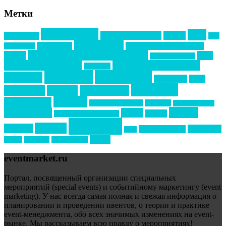
Метки
event премия
mice
global event forum
horeca
event-прорыв
PR в
Золотой пазл
Top marketing
Информационное партнерство
секторе B2B
Премия СТОЛИЧНЫЙ БАНКЕТ
НАОМ
акмр
Премия Созвездие
бизнес-мероприятия
выездные мероприятия
ведомости
интервью
интересное
выставки
интурмаркет
кейсы
маркетинг
кейтеринг
конкурс
конференция
новости
менеджмент
новости подрядчиков
новый год
новый год экспо
премия
образование
отдых
подарки
организация мероприятий
события
свадьбы
реклама
технологии
спортивный ивент
сочи
форум
туризм
фестиваль
филипп котлер
eventmarket.ru
Портал, посвященный организации специальных
мероприятий (special events) и событийному маркетингу (event
marketing). У нас всегда самая полная и свежая информация о
планировании и проведении ивентов, о теории и практике
event-менеджмента, обо всех значимых изменениях на event-
рынке. Мы рассказываем всю правду о мероприятиях!