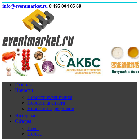
info@eventmarket.ru
8 495 004 05 69
Главная
Новости
Новости event-рынка
Новости агентств
Новости подрядчиков
Интервью
Обзоры
Event
Horeca