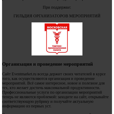
При поддержке:
ГИЛЬДИЯ ОРГАНИЗАТОРОВ МЕРОПРИЯТИЙ
Организация и проведение мероприятий
Сайт Eventmarket.ru всегда держит своих читателей в курсе
того, как осуществляются организация и проведение
мероприятий. Всё самое интересное, новое и полезное для
тех, кто желает достичь максимальной продуктивности.
Профессиональные услуги по организации мероприятий
теперь не являются проблемой: заходите на сайт, открывайте
соответствующую рубрику и получайте актуальную
информацию из первых уст.