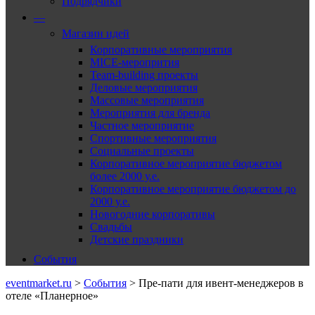
Подрядчики
—
Магазин идей
Корпоративные мероприятия
MICE-меропрития
Team-building проекты
Деловые мероприятия
Массовые мероприятия
Мероприятия для бренда
Частное мероприятие
Спортивные мероприятия
Социальные проекты
Корпоративное мероприятие бюджетом
более 2000 у.е.
Корпоративное мероприятие бюджетом до
2000 у.е.
Новогодние корпоративы
Свадьбы
Детские праздники
События
eventmarket.ru
>
События
>
Пре-пати для ивент-менеджеров в
отеле «Планерное»