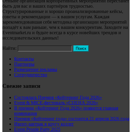
Отныне организация корпоративных мероприятий перестанет
быть для вас и ваших партнёров трудностью.
Структурированные и хорошо проанализированные кейсы,
советы и рекомендации — к вашим услугам. Каждая
зарекомендовавшая себя методика организации мероприятий
попадёт к вам раньше, чем к вашим конкурентам. Заходите на
Eventmarket.ru и будьте всегда в курсе новейших трендов и
исследовательских данных!
Найти:
Контакты
Партнеры
Размещение рекламы
Сотрудничество
Свежие записи
Состоялась Премия «Кейтеринг Года 2026»
Event & MICE-фестиваль «СЦЕНА 2026»
В премии «Кейтеринг Года 2026» появится главная
номинация
Премия «Кейтеринг года» состоится 21 апреля 2026 года
Ивент-завтрак в кругу коллег
Event People Party 2025