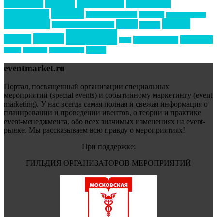
маркетинг
кейтеринг
конкурс
конференция
новости
менеджмент
новости подрядчиков
новый год
новый год экспо
премия
образование
отдых
подарки
организация мероприятий
события
свадьбы
реклама
технологии
спортивный ивент
сочи
форум
туризм
фестиваль
филипп котлер
eventmarket.ru
Портал, посвященный организации специальных
мероприятий (special events) и событийному маркетингу (event
marketing). У нас всегда самая полная и свежая информация о
планировании и проведении ивентов, о теории и практике
event-менеджмента, обо всех значимых изменениях на event-
рынке. Мы рассказываем всю правду о мероприятиях!
При поддержке:
ГИЛЬДИЯ ОРГАНИЗАТОРОВ МЕРОПРИЯТИЙ