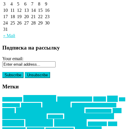
3
4
5
6
7
8
9
10
11
12
13
14
15
16
17
18
19
20
21
22
23
24
25
26
27
28
29
30
31
« Май
Подписка на рассылку
Your email:
Метки
event премия
mice
global event forum
horeca
event-прорыв
PR в
Золотой пазл
Top marketing
Информационное партнерство
секторе B2B
Премия СТОЛИЧНЫЙ БАНКЕТ
НАОМ
акмр
Премия Созвездие
бизнес-мероприятия
выездные мероприятия
ведомости
интервью
интересное
выставки
интурмаркет
кейсы