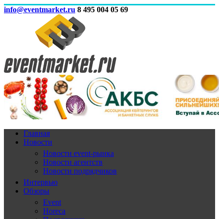
info@eventmarket.ru
8 495 004 05 69
Главная
Новости
Новости event-рынка
Новости агентств
Новости подрядчиков
Интервью
Обзоры
Event
Horeca