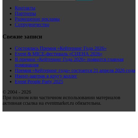
Контакты
Партнеры
Размещение рекламы
Сотрудничество
Свежие записи
Состоялась Премия «Кейтеринг Года 2026»
Event & MICE-фестиваль «СЦЕНА 2026»
В премии «Кейтеринг Года 2026» появится главная
номинация
Премия «Кейтеринг года» состоится 21 апреля 2026 года
Ивент-завтрак в кругу коллег
Event People Party 2025
© 2004 - 2026
При полном или частичном использовании материалов
активная ссылка на eventmarket.ru обязательна.