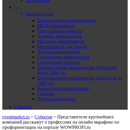
Подрядчики
—
Магазин идей
Корпоративные мероприятия
MICE-меропрития
Team-building проекты
Деловые мероприятия
Массовые мероприятия
Мероприятия для бренда
Частное мероприятие
Спортивные мероприятия
Социальные проекты
Корпоративное мероприятие бюджетом
более 2000 у.е.
Корпоративное мероприятие бюджетом до
2000 у.е.
Новогодние корпоративы
Свадьбы
Детские праздники
События
eventmarket.ru
>
События
>
Представители крупнейших
компаний расскажут о профессиях на онлайн марафоне по
профориентации на портале WOWPROFI.ru