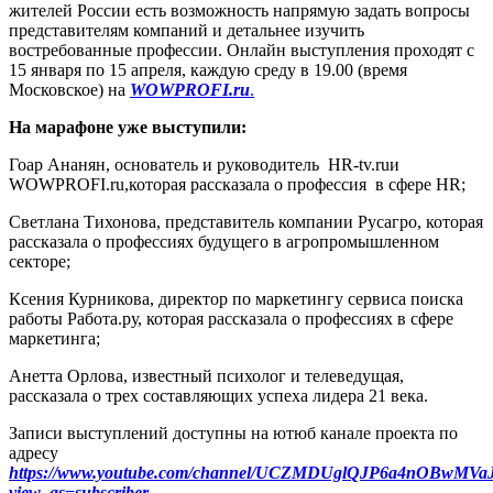
жителей России есть возможность напрямую задать вопросы
представителям компаний и детальнее изучить
востребованные профессии. Онлайн выступления проходят с
15 января по 15 апреля, каждую среду в 19.00 (время
Московское) на
WOWPROFI.ru
.
На марафоне уже выступили:
Гоар Ананян, основатель и руководитель HR-tv.ruи
WOWPROFI.ru,которая рассказала о профессия в сфере HR;
Светлана Тихонова, представитель компании Русагро, которая
рассказала о профессиях будущего в агропромышленном
секторе;
Ксения Курникова, директор по маркетингу сервиса поиска
работы Работа.ру, которая рассказала о профессиях в сфере
маркетинга;
Анетта Орлова, известный психолог и телеведущая,
рассказала о трех составляющих успеха лидера 21 века.
Записи выступлений доступны на ютюб канале проекта по
адресу
https://www.youtube.com/channel/UCZMDUglQJP6a4nOBwMVa
view_as=subscriber