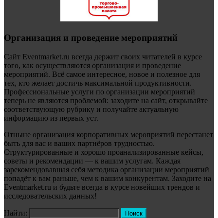
Организация и проведение мероприятий
Сайт Eventmarket.ru всегда держит своих читателей в курсе
того, как осуществляются организация и проведение
мероприятий. Всё самое интересное, новое и полезное для
тех, кто желает достичь максимальной продуктивности.
Профессиональные услуги по организации мероприятий
теперь не являются проблемой: заходите на сайт, открывайте
соответствующую рубрику и получайте актуальную
информацию из первых уст.
Отныне организация корпоративных мероприятий перестанет
быть для вас и ваших партнёров трудностью.
Структурированные и хорошо проанализированные кейсы,
советы и рекомендации — к вашим услугам. Каждая
зарекомендовавшая себя методика организации мероприятий
попадёт к вам раньше, чем к вашим конкурентам. Заходите на
Eventmarket.ru и будьте всегда в курсе новейших трендов и
исследовательских данных!
Найти: