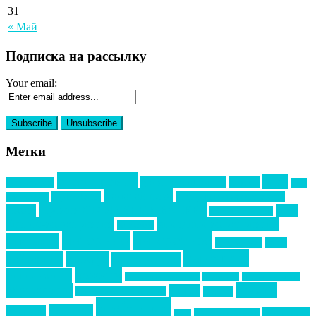
31
« Май
Подписка на рассылку
Your email:
Метки
event премия
mice
global event forum
horeca
event-прорыв
PR в
Золотой пазл
Top marketing
Информационное партнерство
секторе B2B
Премия СТОЛИЧНЫЙ БАНКЕТ
НАОМ
акмр
Премия Созвездие
бизнес-мероприятия
выездные мероприятия
ведомости
интервью
интересное
выставки
интурмаркет
кейсы
маркетинг
кейтеринг
конкурс
конференция
новости
менеджмент
новости подрядчиков
новый год
новый год экспо
премия
образование
отдых
подарки
организация мероприятий
события
свадьбы
реклама
технологии
спортивный ивент
сочи