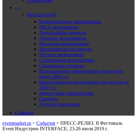
Подрядчики
—
Магазин идей
Корпоративные мероприятия
MICE-меропрития
Team-building проекты
Деловые мероприятия
Массовые мероприятия
Мероприятия для бренда
Частное мероприятие
Спортивные мероприятия
Социальные проекты
Корпоративное мероприятие бюджетом
более 2000 у.е.
Корпоративное мероприятие бюджетом до
2000 у.е.
Новогодние корпоративы
Свадьбы
Детские праздники
События
eventmarket.ru
>
События
>
ПРЕСС-РЕЛИЗ. II Фестиваль
Event Индустрии INTERFACE, 23-26 июля 2019 г.