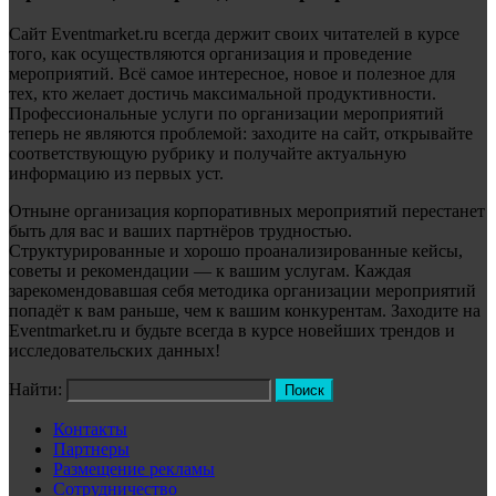
Сайт Eventmarket.ru всегда держит своих читателей в курсе
того, как осуществляются организация и проведение
мероприятий. Всё самое интересное, новое и полезное для
тех, кто желает достичь максимальной продуктивности.
Профессиональные услуги по организации мероприятий
теперь не являются проблемой: заходите на сайт, открывайте
соответствующую рубрику и получайте актуальную
информацию из первых уст.
Отныне организация корпоративных мероприятий перестанет
быть для вас и ваших партнёров трудностью.
Структурированные и хорошо проанализированные кейсы,
советы и рекомендации — к вашим услугам. Каждая
зарекомендовавшая себя методика организации мероприятий
попадёт к вам раньше, чем к вашим конкурентам. Заходите на
Eventmarket.ru и будьте всегда в курсе новейших трендов и
исследовательских данных!
Найти:
Контакты
Партнеры
Размещение рекламы
Сотрудничество