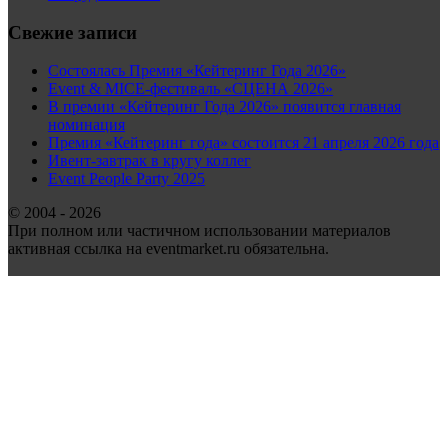
Свежие записи
Состоялась Премия «Кейтеринг Года 2026»
Event & MICE-фестиваль «СЦЕНА 2026»
В премии «Кейтеринг Года 2026» появится главная
номинация
Премия «Кейтеринг года» состоится 21 апреля 2026 года
Ивент-завтрак в кругу коллег
Event People Party 2025
© 2004 - 2026
При полном или частичном использовании материалов
активная ссылка на eventmarket.ru обязательна.