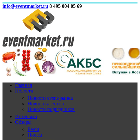
info@eventmarket.ru
8 495 004 05 69
Главная
Новости
Новости event-рынка
Новости агентств
Новости подрядчиков
Интервью
Обзоры
Event
Horeca