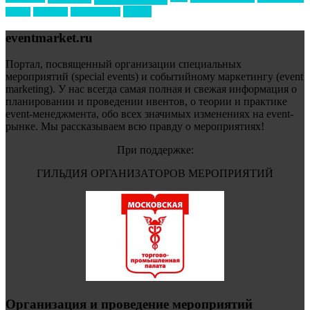
форум
туризм
фестиваль
филипп котлер
eventmarket.ru
Портал, посвященный организации специальных
мероприятий (special events) и событийному маркетингу (event
marketing). У нас всегда самая полная и свежая информация о
планировании и проведении ивентов, о теории и практике
event-менеджмента, обо всех значимых изменениях на event-
рынке. Мы рассказываем всю правду о мероприятиях!
При поддержке:
ГИЛЬДИЯ ОРГАНИЗАТОРОВ МЕРОПРИЯТИЙ
Организация и проведение мероприятий