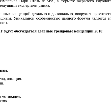
 Империал Парк Отель & SPA, в формате закрытого клубног
ведущими экспертами рынка.
оранных концепций детально и досконально, вооружат практич
пешным. Уникальной особенностью данного форума является ег
росы.
удут обсуждаться главные трендовые концепции 2018:
окам:
нд, локация.
ии.
я мотивация.
меню.