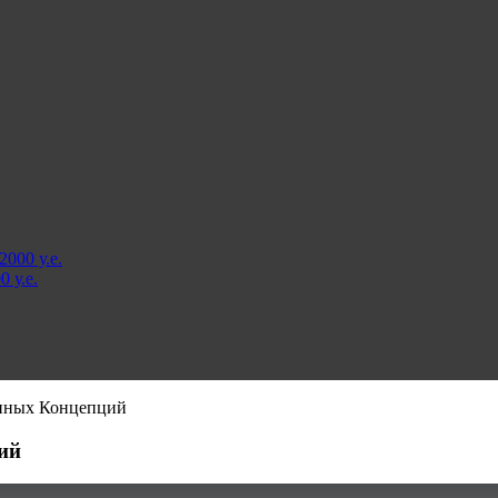
000 у.е.
 у.е.
анных Концепций
ий