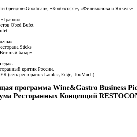
сти брендов«Goodman», «Колбасофф», «Филимонова и Янкель»
 «Грабли»
тов Obed Bufet,
ufet
uzina»
сторана Sticks
«Винный базар»
 еда».
торанный критик России.
 (сеть ресторанов Lambic, Edge, TooMuch)
щая
программа
Wine&Gastro Business Pic
ума Ресторанных Концепций
RESTOCO