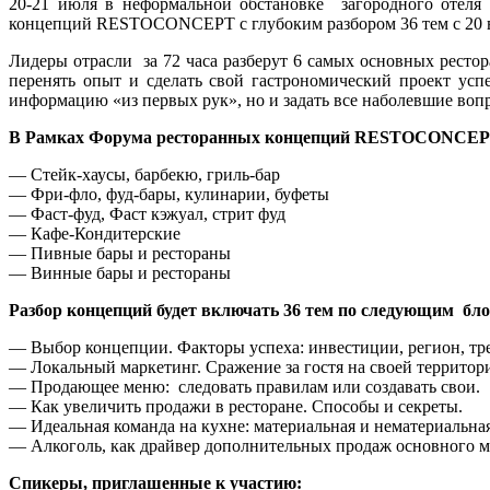
20-21 июля в неформальной обстановке загородного отеля
концепций RESTOCONCEPT с глубоким разбором 36 тем с 20 
Лидеры отрасли за 72 часа разберут 6 самых основных рест
перенять опыт и сделать свой гастрономический проект ус
информацию «из первых рук», но и задать все наболевшие воп
В Рамках Форума ресторанных концепций RESTOCONCEPT б
— Стейк-хаусы, барбекю, гриль-бар
— Фри-фло, фуд-бары, кулинарии, буфеты
— Фаст-фуд, Фаст кэжуал, стрит фуд
— Кафе-Кондитерские
— Пивные бары и рестораны
— Винные бары и рестораны
Разбор концепций будет включать 36 тем по следующим бл
— Выбор концепции. Факторы успеха: инвестиции, регион, тре
— Локальный маркетинг. Сражение за гостя на своей территор
— Продающее меню: следовать правилам или создавать свои.
— Как увеличить продажи в ресторане. Способы и секреты.
— Идеальная команда на кухне: материальная и нематериальна
— Алкоголь, как драйвер дополнительных продаж основного 
Спикеры, приглашенные к участию: