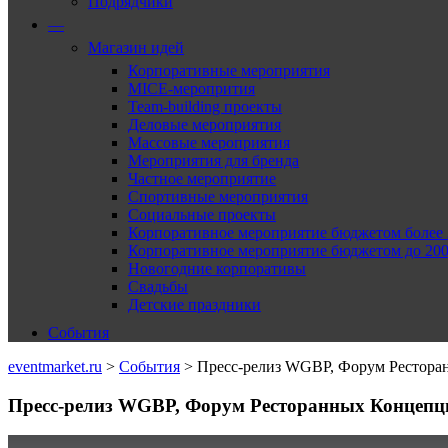
Подрядчики
—
Магазин идей
Корпоративные мероприятия
MICE-меропрития
Team-building проекты
Деловые мероприятия
Массовые мероприятия
Мероприятия для бренда
Частное мероприятие
Спортивные мероприятия
Социальные проекты
Корпоративное мероприятие бюджетом более 2
Корпоративное мероприятие бюджетом до 2000
Новогодние корпоративы
Свадьбы
Детские праздники
События
eventmarket.ru
>
События
>
Пресс-релиз WGBP, Форум Рестор
Пресс-релиз WGBP, Форум Ресторанных Концепц