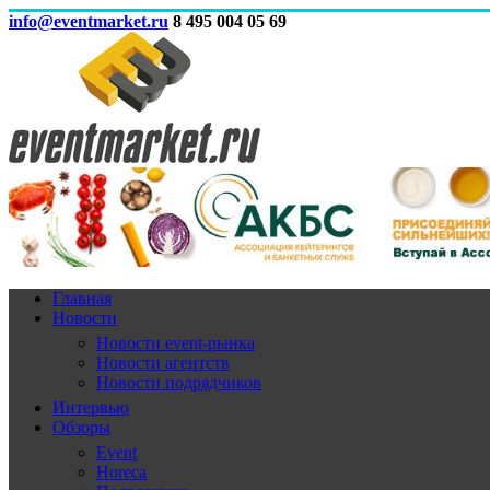
info@eventmarket.ru
8 495 004 05 69
Главная
Новости
Новости event-рынка
Новости агентств
Новости подрядчиков
Интервью
Обзоры
Event
Horeca