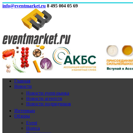
info@eventmarket.ru
8 495 004 05 69
Главная
Новости
Новости event-рынка
Новости агентств
Новости подрядчиков
Интервью
Обзоры
Event
Horeca