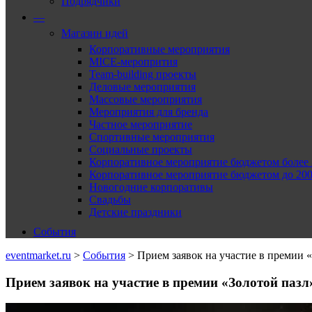
Подрядчики
—
Магазин идей
Корпоративные мероприятия
MICE-меропрития
Team-building проекты
Деловые мероприятия
Массовые мероприятия
Мероприятия для бренда
Частное мероприятие
Спортивные мероприятия
Социальные проекты
Корпоративное мероприятие бюджетом более 2
Корпоративное мероприятие бюджетом до 2000
Новогодние корпоративы
Свадьбы
Детские праздники
События
eventmarket.ru
>
События
>
Прием заявок на участие в премии 
Прием заявок на участие в премии «Золотой паз