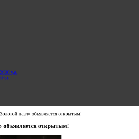
000 у.е.
 у.е.
«Золотой пазл» объявляется открытым!
л» объявляется открытым!