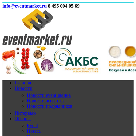
info@eventmarket.ru
8 495 004 05 69
Главная
Новости
Новости event-рынка
Новости агентств
Новости подрядчиков
Интервью
Обзоры
Event
Horeca