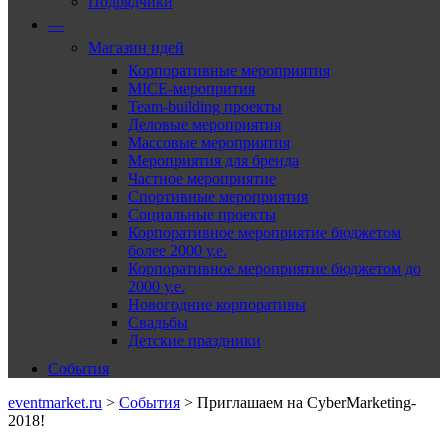
Подрядчики
—
Магазин идей
Корпоративные мероприятия
MICE-меропрития
Team-building проекты
Деловые мероприятия
Массовые мероприятия
Мероприятия для бренда
Частное мероприятие
Спортивные мероприятия
Социальные проекты
Корпоративное мероприятие бюджетом
более 2000 у.е.
Корпоративное мероприятие бюджетом до
2000 у.е.
Новогодние корпоративы
Свадьбы
Детские праздники
События
eventmarket.ru
>
События
>
Приглашаем на CyberMarketing-
2018!