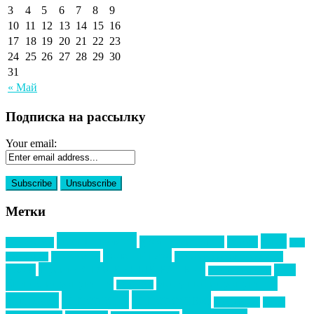
3
4
5
6
7
8
9
10
11
12
13
14
15
16
17
18
19
20
21
22
23
24
25
26
27
28
29
30
31
« Май
Подписка на рассылку
Your email:
Метки
event премия
mice
global event forum
horeca
event-прорыв
PR в
Золотой пазл
Top marketing
Информационное партнерство
секторе B2B
Премия СТОЛИЧНЫЙ БАНКЕТ
НАОМ
акмр
Премия Созвездие
бизнес-мероприятия
выездные мероприятия
ведомости
интервью
интересное
выставки
интурмаркет
кейсы