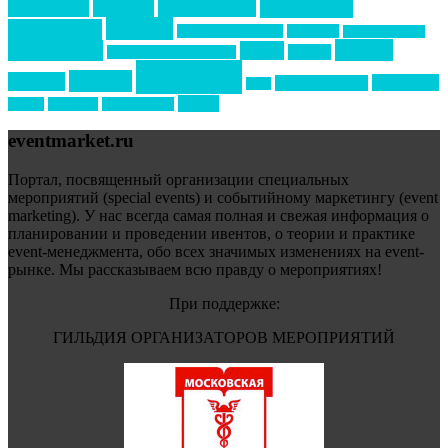
маркетинг
кейтеринг
конкурс
конференция
новости
менеджмент
новости подрядчиков
новый год
новый год экспо
премия
образование
отдых
подарки
организация мероприятий
события
свадьбы
реклама
технологии
спортивный ивент
сочи
форум
туризм
фестиваль
филипп котлер
eventmarket.ru
Портал, посвященный организации специальных
мероприятий (special events) и событийному маркетингу (event
marketing). У нас всегда самая полная и свежая информация о
планировании и проведении ивентов, о теории и практике
event-менеджмента, обо всех значимых изменениях на event-
рынке. Мы рассказываем всю правду о мероприятиях!
При поддержке:
ГИЛЬДИЯ ОРГАНИЗАТОРОВ МЕРОПРИЯТИЙ