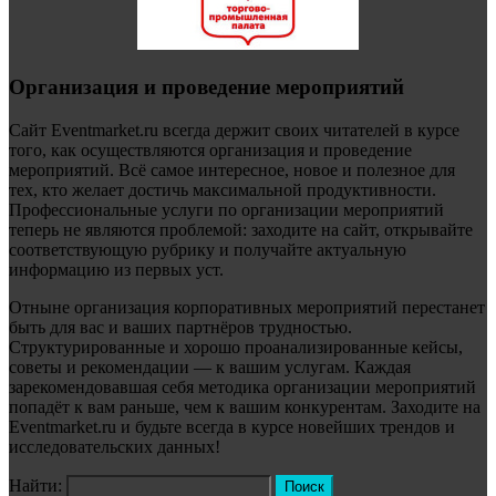
Организация и проведение мероприятий
Сайт Eventmarket.ru всегда держит своих читателей в курсе
того, как осуществляются организация и проведение
мероприятий. Всё самое интересное, новое и полезное для
тех, кто желает достичь максимальной продуктивности.
Профессиональные услуги по организации мероприятий
теперь не являются проблемой: заходите на сайт, открывайте
соответствующую рубрику и получайте актуальную
информацию из первых уст.
Отныне организация корпоративных мероприятий перестанет
быть для вас и ваших партнёров трудностью.
Структурированные и хорошо проанализированные кейсы,
советы и рекомендации — к вашим услугам. Каждая
зарекомендовавшая себя методика организации мероприятий
попадёт к вам раньше, чем к вашим конкурентам. Заходите на
Eventmarket.ru и будьте всегда в курсе новейших трендов и
исследовательских данных!
Найти: