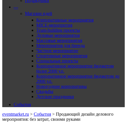
Подрядчики
—
Магазин идей
Корпоративные мероприятия
MICE-меропрития
Team-building проекты
Деловые мероприятия
Массовые мероприятия
Мероприятия для бренда
Частное мероприятие
Спортивные мероприятия
Социальные проекты
Корпоративное мероприятие бюджетом
более 2000 у.е.
Корпоративное мероприятие бюджетом до
2000 у.е.
Новогодние корпоративы
Свадьбы
Детские праздники
События
eventmarket.ru
>
События
>
Продающий дизайн делового
мероприятия: без затрат, своими руками