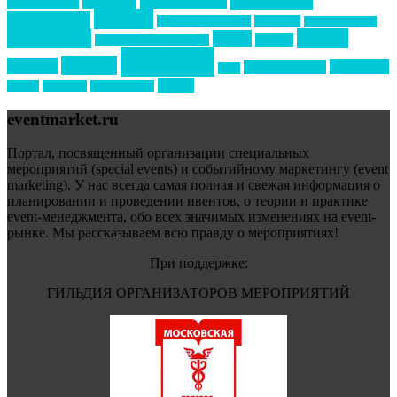
новости
менеджмент
новости подрядчиков
новый год
новый год экспо
премия
образование
отдых
подарки
организация мероприятий
события
свадьбы
реклама
технологии
спортивный ивент
сочи
форум
туризм
фестиваль
филипп котлер
eventmarket.ru
Портал, посвященный организации специальных
мероприятий (special events) и событийному маркетингу (event
marketing). У нас всегда самая полная и свежая информация о
планировании и проведении ивентов, о теории и практике
event-менеджмента, обо всех значимых изменениях на event-
рынке. Мы рассказываем всю правду о мероприятиях!
При поддержке:
ГИЛЬДИЯ ОРГАНИЗАТОРОВ МЕРОПРИЯТИЙ