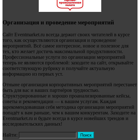
Организация и проведение мероприятий
Сайт Eventmarket.ru всегда держит своих читателей в курсе
того, как осуществляются организация и проведение
мероприятий. Всё самое интересное, новое и полезное для
тех, кто желает достичь максимальной продуктивности.
Профессиональные услуги по организации мероприятий
теперь не являются проблемой: заходите на сайт, открывайте
соответствующую рубрику и получайте актуальную
информацию из первых уст.
Отныне организация корпоративных мероприятий перестанет
быть для вас и ваших партнёров трудностью.
Структурированные и хорошо проанализированные кейсы,
советы и рекомендации — к вашим услугам. Каждая
зарекомендовавшая себя методика организации мероприятий
попадёт к вам раньше, чем к вашим конкурентам. Заходите на
Eventmarket.ru и будьте всегда в курсе новейших трендов и
исследовательских данных!
Найти: