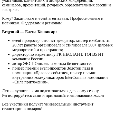
участников: клиентских и дилерских конференций,
семинаров, презентаций, роуд-шоу, образовательных сессий и
так далее.
Кому? Заказчикам и event-агентствам. Профессионалам и
новичкам. Федералам и регионам.
Ведущий — Елена Конвисар:
event-продюсер, стилист-декоратор, мастер икебаны: за
20 лет работы организовала и стилизовала 500+ деловых
мероприятий и пространств;
директор по маркетингу ГК НЕОЛАНТ, ТОП35 ИТ-
компаний России;
автор ЭКСПОшколы и метода бизнес-хюгге;
призер премии event-проектов Золотой пазл в
номинации «Деловое событие», призер премии
внутренних коммуникаторов InterComm в номинации
«Сила притяжения».
Лето – лучшее время подготовиться к деловому сезону.
Регистрируйтесь сами и приглашайте начинающих коллег.
Все участники получат универсальный инструмент
стилизации в подарок!