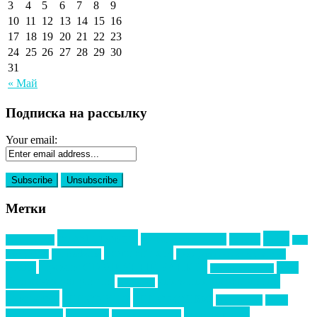
3
4
5
6
7
8
9
10
11
12
13
14
15
16
17
18
19
20
21
22
23
24
25
26
27
28
29
30
31
« Май
Подписка на рассылку
Your email:
Метки
event премия
mice
global event forum
horeca
event-прорыв
PR в
Золотой пазл
Top marketing
Информационное партнерство
секторе B2B
Премия СТОЛИЧНЫЙ БАНКЕТ
НАОМ
акмр
Премия Созвездие
бизнес-мероприятия
выездные мероприятия
ведомости
интервью
интересное
выставки
интурмаркет
кейсы
маркетинг
кейтеринг
конкурс
конференция