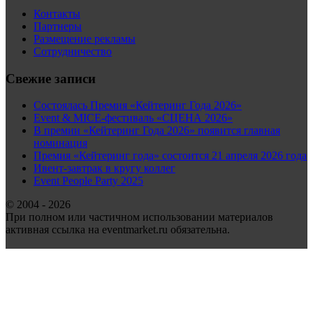
Контакты
Партнеры
Размещение рекламы
Сотрудничество
Свежие записи
Состоялась Премия «Кейтеринг Года 2026»
Event & MICE-фестиваль «СЦЕНА 2026»
В премии «Кейтеринг Года 2026» появится главная
номинация
Премия «Кейтеринг года» состоится 21 апреля 2026 года
Ивент-завтрак в кругу коллег
Event People Party 2025
© 2004 - 2026
При полном или частичном использовании материалов
активная ссылка на eventmarket.ru обязательна.