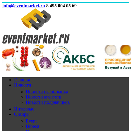
info@eventmarket.ru
8 495 004 05 69
Главная
Новости
Новости event-рынка
Новости агентств
Новости подрядчиков
Интервью
Обзоры
Event
Horeca