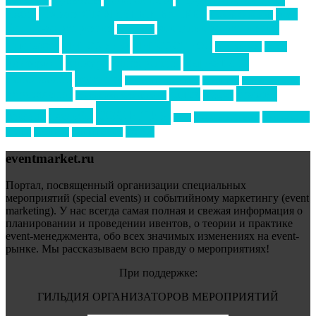
Top marketing
Информационное партнерство
секторе B2B
Премия СТОЛИЧНЫЙ БАНКЕТ
НАОМ
акмр
Премия Созвездие
бизнес-мероприятия
выездные мероприятия
ведомости
интервью
интересное
выставки
интурмаркет
кейсы
маркетинг
кейтеринг
конкурс
конференция
новости
менеджмент
новости подрядчиков
новый год
новый год экспо
премия
образование
отдых
подарки
организация мероприятий
события
свадьбы
реклама
технологии
спортивный ивент
сочи
форум
туризм
фестиваль
филипп котлер
eventmarket.ru
Портал, посвященный организации специальных
мероприятий (special events) и событийному маркетингу (event
marketing). У нас всегда самая полная и свежая информация о
планировании и проведении ивентов, о теории и практике
event-менеджмента, обо всех значимых изменениях на event-
рынке. Мы рассказываем всю правду о мероприятиях!
При поддержке:
ГИЛЬДИЯ ОРГАНИЗАТОРОВ МЕРОПРИЯТИЙ