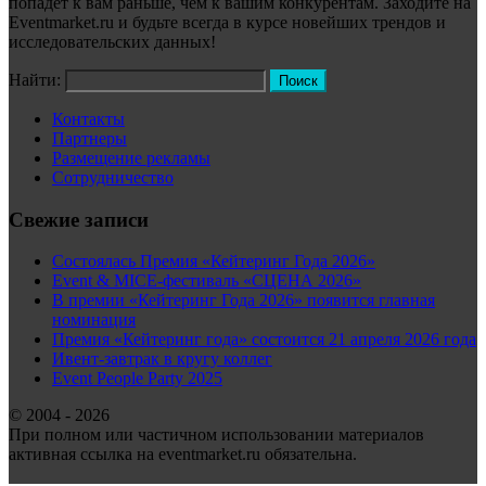
попадёт к вам раньше, чем к вашим конкурентам. Заходите на
Eventmarket.ru и будьте всегда в курсе новейших трендов и
исследовательских данных!
Найти:
Контакты
Партнеры
Размещение рекламы
Сотрудничество
Свежие записи
Состоялась Премия «Кейтеринг Года 2026»
Event & MICE-фестиваль «СЦЕНА 2026»
В премии «Кейтеринг Года 2026» появится главная
номинация
Премия «Кейтеринг года» состоится 21 апреля 2026 года
Ивент-завтрак в кругу коллег
Event People Party 2025
© 2004 - 2026
При полном или частичном использовании материалов
активная ссылка на eventmarket.ru обязательна.