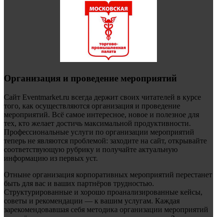
Организация и проведение мероприятий
Сайт Eventmarket.ru всегда держит своих читателей в курсе
того, как осуществляются организация и проведение
мероприятий. Всё самое интересное, новое и полезное для
тех, кто желает достичь максимальной продуктивности.
Профессиональные услуги по организации мероприятий
теперь не являются проблемой: заходите на сайт, открывайте
соответствующую рубрику и получайте актуальную
информацию из первых уст.
Отныне организация корпоративных мероприятий перестанет
быть для вас и ваших партнёров трудностью.
Структурированные и хорошо проанализированные кейсы,
советы и рекомендации — к вашим услугам. Каждая
зарекомендовавшая себя методика организации мероприятий