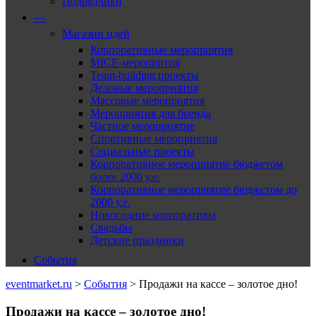
Подрядчики
—
Магазин идей
Корпоративные мероприятия
MICE-меропрития
Team-building проекты
Деловые мероприятия
Массовые мероприятия
Мероприятия для бренда
Частное мероприятие
Спортивные мероприятия
Социальные проекты
Корпоративное мероприятие бюджетом
более 2000 у.е.
Корпоративное мероприятие бюджетом до
2000 у.е.
Новогодние корпоративы
Свадьбы
Детские праздники
События
eventmarket.ru
>
События
>
Продажи на кассе – золотое дно!
Продажи на кассе – золотое дно!