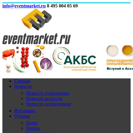
info@eventmarket.ru
8 495 004 05 69
Главная
Новости
Новости event-рынка
Новости агентств
Новости подрядчиков
Интервью
Обзоры
Event
Horeca