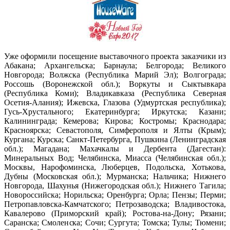
Уже оформили посещение выставочного проекта заказчики из
Абакана; Архангельска; Барнаула; Белгорода; Великого
Новгорода; Волжска (Республика Марий Эл); Волгограда;
Россошь (Воронежской обл.); Воркуты и Сыктывкара
(Республика Коми); Владикавказа (Республика Северная
Осетия-Алания); Ижевска, Глазова (Удмуртская республика);
Гусь-Хрустального; Екатеринбурга; Иркутска; Казани;
Калининграда; Кемерова; Кирова; Костромы; Краснодара;
Красноярска; Севастополя, Симферополя и Ялты (Крым);
Кургана; Курска; Санкт-Петербурга, Пушкина (Ленинградская
обл.); Магадана; Махачкалы и Дербента (Дагестан):
Минеральных Вод; Челябинска, Миасса (Челябинская обл.);
Москвы, Нарофоминска, Люберцев, Подольска, Хотькова,
Дубны (Московская обл.); Мурманска; Нальчика; Нижнего
Новгорода, Шахунья (Нижегородская обл.); Нижнего Тагила;
Новороссийска; Норильска; Оренбурга; Орла; Пензы; Перми;
Петропавловска-Камчатского; Петрозаводска; Владивостока,
Кавалерово (Приморский край); Ростова-на-Дону; Рязани;
Саранска; Смоленска; Сочи; Сургута; Томска; Тулы; Тюмени;