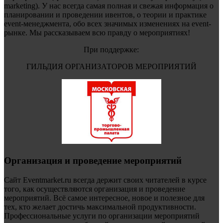
marketing). У нас всегда самая полная и свежая информация о
планировании и проведении ивентов, о теории и практике
event-менеджмента, обо всех значимых изменениях на event-
рынке. Мы рассказываем всю правду о мероприятиях!
При поддержке:
ГИЛЬДИЯ ОРГАНИЗАТОРОВ МЕРОПРИЯТИЙ
Организация и проведение мероприятий
Сайт Eventmarket.ru всегда держит своих читателей в курсе
того, как осуществляются организация и проведение
мероприятий. Всё самое интересное, новое и полезное для
тех, кто желает достичь максимальной продуктивности.
Профессиональные услуги по организации мероприятий