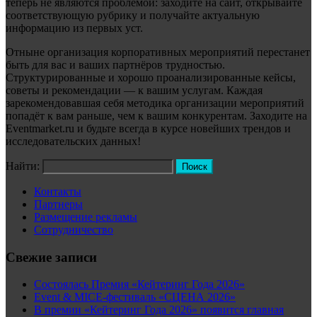
теперь не являются проблемой: заходите на сайт, открывайте
соответствующую рубрику и получайте актуальную
информацию из первых уст.
Отныне организация корпоративных мероприятий перестанет
быть для вас и ваших партнёров трудностью.
Структурированные и хорошо проанализированные кейсы,
советы и рекомендации — к вашим услугам. Каждая
зарекомендовавшая себя методика организации мероприятий
попадёт к вам раньше, чем к вашим конкурентам. Заходите на
Eventmarket.ru и будьте всегда в курсе новейших трендов и
исследовательских данных!
Найти:
Контакты
Партнеры
Размещение рекламы
Сотрудничество
Свежие записи
Состоялась Премия «Кейтеринг Года 2026»
Event & MICE-фестиваль «СЦЕНА 2026»
В премии «Кейтеринг Года 2026» появится главная