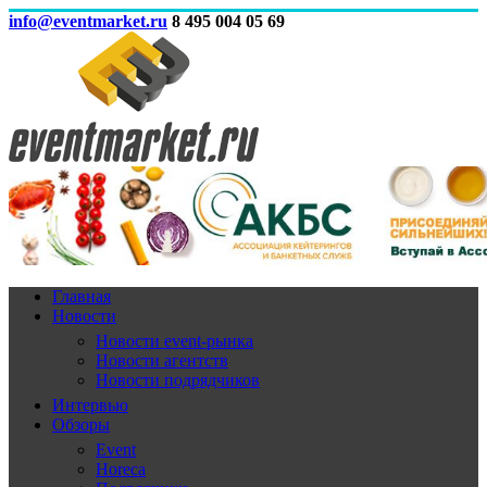
info@eventmarket.ru
8 495 004 05 69
Главная
Новости
Новости event-рынка
Новости агентств
Новости подрядчиков
Интервью
Обзоры
Event
Horeca