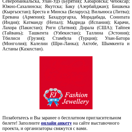
Северобайкальска, Улан-Удэ (Бурятия); Хабаровска; Чебоксар;
Южно-Сахалинска; Якутска; Баку (Азербайджан); Бишкека
(Кыргызстан); Бреста и Минска (Беларусь); Вильнюса (Литва);
Еревана (Армения); Бахадургарха, Морадабада, Сонипата
(Индия); Катманду (Непал); Мадрида (Испания); Карачи,
Лахора (Пакистан); Риги (Латвия); Дорала (США); Тайпея
(Тайвань); Ташкента (Узбекистан); Таллина (Эстония);
Тбилиси (Грузия); Стамбула (Турция); Улан-Батора
(Монголия); Калелии (Шри-Ланка); Актобе, Шымкента и
Астаны (Казахстан).
Позаботьтесь и Вы заранее о бесплатном пригласительном
билете! Заполните
онлайн анкету
на сайте выставочного
проекта, и организаторы свяжутся с вами.