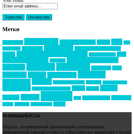
Your email:
Метки
event премия
mice
global event forum
horeca
event-прорыв
PR в
Золотой пазл
Top marketing
Информационное партнерство
секторе B2B
Премия СТОЛИЧНЫЙ БАНКЕТ
НАОМ
акмр
Премия Созвездие
бизнес-мероприятия
выездные мероприятия
ведомости
интервью
интересное
выставки
интурмаркет
кейсы
маркетинг
кейтеринг
конкурс
конференция
новости
менеджмент
новости подрядчиков
новый год
новый год экспо
премия
образование
отдых
подарки
организация мероприятий
события
свадьбы
реклама
технологии
спортивный ивент
сочи
форум
туризм
фестиваль
филипп котлер
eventmarket.ru
Портал, посвященный организации специальных
мероприятий (special events) и событийному маркетингу (event