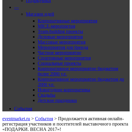
Подрядчики
—
Магазин идей
Корпоративные мероприятия
MICE-меропрития
Team-building проекты
Деловые мероприятия
Массовые мероприятия
Мероприятия для бренда
Частное мероприятие
Спортивные мероприятия
Социальные проекты
Корпоративное мероприятие бюджетом
более 2000 у.е.
Корпоративное мероприятие бюджетом до
2000 у.е.
Новогодние корпоративы
Свадьбы
Детские праздники
События
eventmarket.ru
>
События
>
Продолжается активная онлайн-
регистрация участников и посетителей выставочного проекта
«ПОДАРКИ. ВЕСНА 2017»!