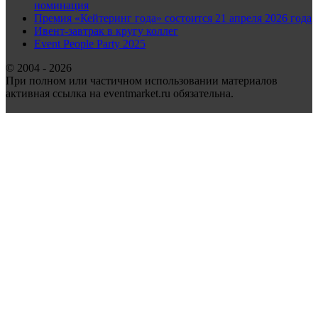
номинация
Премия «Кейтеринг года» состоится 21 апреля 2026 года
Ивент-завтрак в кругу коллег
Event People Party 2025
© 2004 - 2026
При полном или частичном использовании материалов
активная ссылка на eventmarket.ru обязательна.