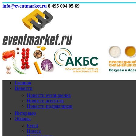
info@eventmarket.ru
8 495 004 05 69
Главная
Новости
Новости event-рынка
Новости агентств
Новости подрядчиков
Интервью
Обзоры
Event
Horeca