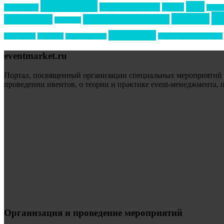
event премия
mice
global event forum
horeca
event-прорыв
PR в с
ин
выставки
мероприятия
выездные мероприятия
ведомости
образование
подрядчиков
новый год
организация мероприятий
новый год экспо
eventmarket.ru
Портал, посвященный организации специальных мероприятий (sp
проведении ивентов, о теории и практике event-менеджмента, 
Организация и проведение мероприятий