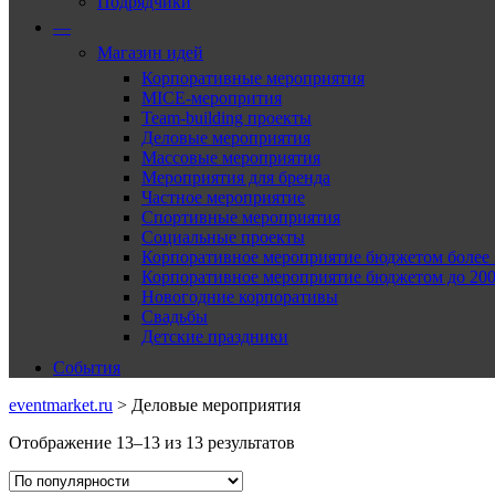
Подрядчики
—
Магазин идей
Корпоративные мероприятия
MICE-меропрития
Team-building проекты
Деловые мероприятия
Массовые мероприятия
Мероприятия для бренда
Частное мероприятие
Спортивные мероприятия
Социальные проекты
Корпоративное мероприятие бюджетом более 2
Корпоративное мероприятие бюджетом до 2000
Новогодние корпоративы
Свадьбы
Детские праздники
События
eventmarket.ru
>
Деловые мероприятия
Отображение 13–13 из 13 результатов