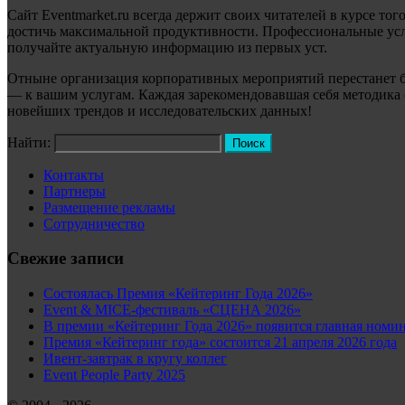
Сайт Eventmarket.ru всегда держит своих читателей в курсе тог
достичь максимальной продуктивности. Профессиональные услу
получайте актуальную информацию из первых уст.
Отныне организация корпоративных мероприятий перестанет б
— к вашим услугам. Каждая зарекомендовавшая себя методика о
новейших трендов и исследовательских данных!
Найти:
Контакты
Партнеры
Размещение рекламы
Сотрудничество
Свежие записи
Состоялась Премия «Кейтеринг Года 2026»
Event & MICE-фестиваль «СЦЕНА 2026»
В премии «Кейтеринг Года 2026» появится главная номи
Премия «Кейтеринг года» состоится 21 апреля 2026 года
Ивент-завтрак в кругу коллег
Event People Party 2025