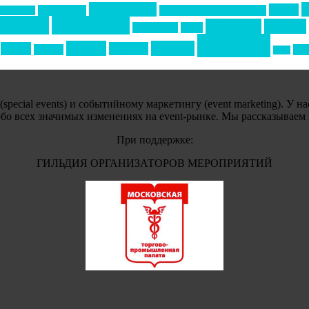
Золотой пазл
НАОМ
Top marketing
Информационное партнерство
екторе B2B
тервью
интересное
кейтеринг
конкурс
интурмаркет
кейсы
события
премия
свадьбы
отдых
реклама
подарки
спо
сочи
ecial events) и событийному маркетингу (event marketing). У н
обо всех значимых изменениях на event-рынке. Мы рассказываем
При поддержке:
ГИЛЬДИЯ ОРГАНИЗАТОРОВ МЕРОПРИЯТИЙ