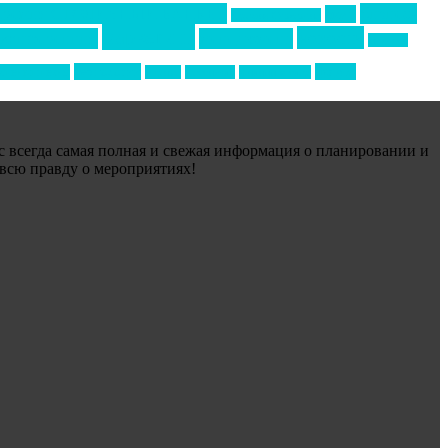
Премия СТОЛИЧНЫЙ БАНКЕТ
бизнес-
акмр
Премия Созвездие
маркетинг
новости
конференция
менеджмент
новости
технологии
форум
ртивный ивент
туризм
фестиваль
филипп котлер
ас всегда самая полная и свежая информация о планировании и
 всю правду о мероприятиях!